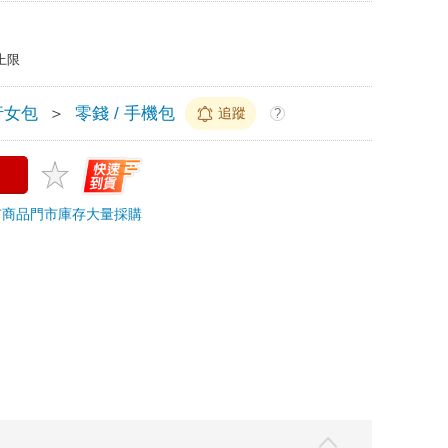
上限
行女包
＞
零錢 / 手機包
追蹤
?
市商品
門市庫存
大量採購