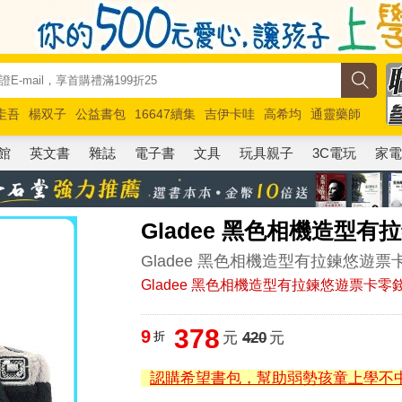
圭吾
楊双子
公益書包
16647續集
吉伊卡哇
高希均
通靈藥師
路邊攤新作
馬斯克
玩具總動員5
超慢跑
館
英文書
雜誌
電子書
文具
玩具親子
3C電玩
家
Gladee 黑色相機造型
Gladee 黑色相機造型有拉鍊悠遊票
Gladee 黑色相機造型有拉鍊悠遊票卡零
378
9
折
元
420
元
認購希望書包，幫助弱勢孩童上學不