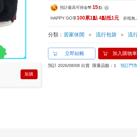
15
預計最高可得金幣
點
?
100累1點 4點抵1元
HAPPY GO享
折抵無
分類：
居家休閒
＞
流行包袋
＞
流
立即結帳
加入購物車
預計 2026/08/08 出貨
限量品餘：1
預訂門
加購