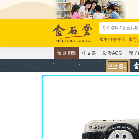
國中自修評量
東野
唯紅花綻放
奧德賽
會員獎勵
中文書
動漫ACG
親子