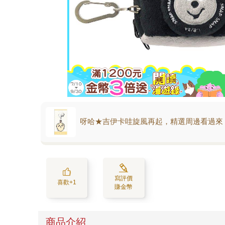
呀哈★吉伊卡哇旋風再起，精選周邊看過來
寫評價
喜歡+1
賺金幣
商品介紹