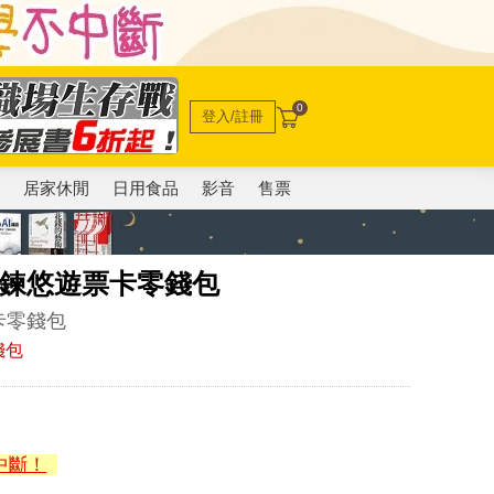
0
登入/註冊
電
居家休閒
日用食品
影音
售票
有拉鍊悠遊票卡零錢包
卡零錢包
錢包
中斷！