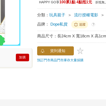
100累1點 4點抵1元
HAPPY GO享
折抵無
分類：
玩具親子
＞
流行授權電影
＞
品牌：
Dope私貨
追蹤
?
商品尺寸：
長24cm X 寬18cm X 高1c
貨到通知
加購
預訂門市商品
門市庫存
大量採購