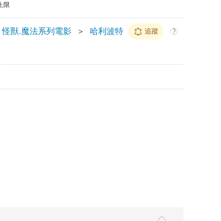
上限
怪獸.魔法系列電影
＞
哈利波特
追蹤
?
m