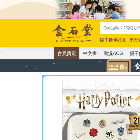
國中自修評量
東野
唯紅花綻放
奧德賽
會員獎勵
中文書
動漫ACG
親子