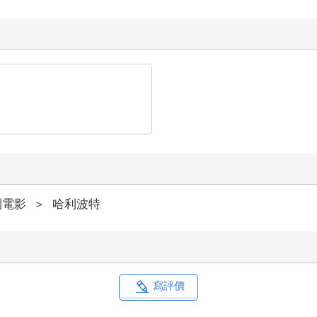
列電影
＞
哈利波特
寫評價