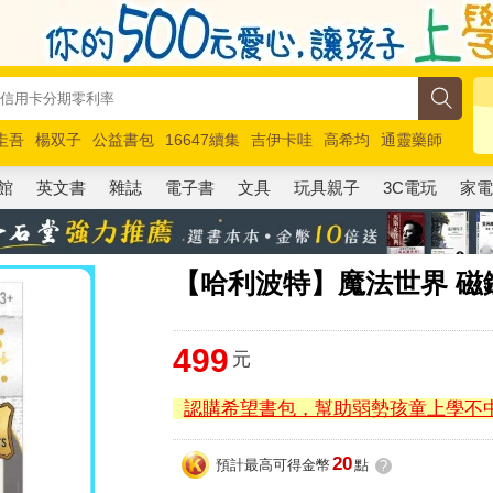
圭吾
楊双子
公益書包
16647續集
吉伊卡哇
高希均
通靈藥師
路邊攤新作
馬斯克
玩具總動員5
超慢跑
館
英文書
雜誌
電子書
文具
玩具親子
3C電玩
家
【哈利波特】魔法世界 磁
499
元
認購希望書包，幫助弱勢孩童上學不
20
預計最高可得金幣
點
?