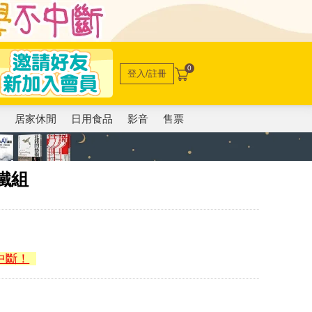
0
登入/註冊
電
居家休閒
日用食品
影音
售票
鐵組
中斷！