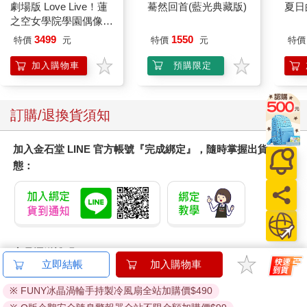
劇場版 Love Live！蓮
驀然回首(藍光典藏版)
夏日
之空女學院學園偶像俱
樂部 Bloom Garden
3499
1550
特價
元
特價
元
特價
Party蓮之空預售大套
組
加入購物車
預購限定
訂購/退換貨須知
加入金石堂 LINE 官方帳號『完成綁定』，隨時掌握出貨動
態：
商品運送說明：
立即結帳
加入購物車
本公司所提供的產品配送區域範圍目前僅限台灣本島。注
意！收件地址請勿為郵政信箱。
※ FUNY冰晶渦輪手持製冷風扇全站加購價$490
商品將由廠商透過貨運或是郵局寄送。消費者訂購之商品若