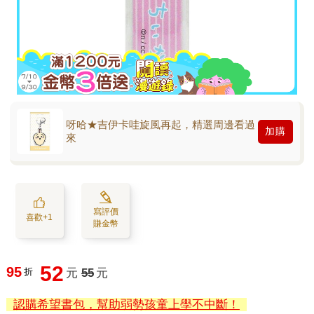
呀哈★吉伊卡哇旋風再起，精選周邊看過
加購
來
寫評價
喜歡+1
賺金幣
52
95
折
元
55
元
認購希望書包，幫助弱勢孩童上學不中斷！