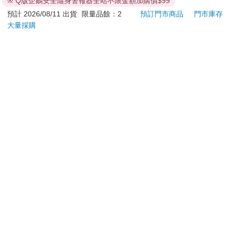
※ Q版企鵝安全隨身警報器全站不限金額加購價$99
無法送達，經電話或 E-mail無法聯繫逾三天者，本公司將取
預計 2026/08/11 出貨
限量品餘：2
預訂門市商品
門市庫存
消該筆訂單，並且全額退款。
大量採購
當廠商出貨後，您會收到E-mail出貨通知，您也可透過【
訂
單查詢
】確認出貨情況。
產品顏色可能會因網頁呈現與拍攝關係產生色差，圖片僅供
參考，商品依實際供貨樣式為準。
如果是大型商品（如：傢俱、床墊、家電、運動器材等）及
需安裝商品，請依商品頁面說明為主。訂單完成收款確認
後，出貨廠商將會和您聯繫確認相關配送等細節。
偏遠地區、樓層費及其它加價費用，皆由廠商於約定配送時
一併告知，廠商將保留出貨與否的權利。
提醒您！！
金石堂及銀行均不會請您操作ATM! 如接獲電話要求您前往
ATM提款機，請不要聽從指示，以免受騙上當！
退換貨須知：
**提醒您，鑑賞期不等於試用期，退回商品須為全新狀態**
依據「消費者保護法」第19條及行政院消費者保護處公告之