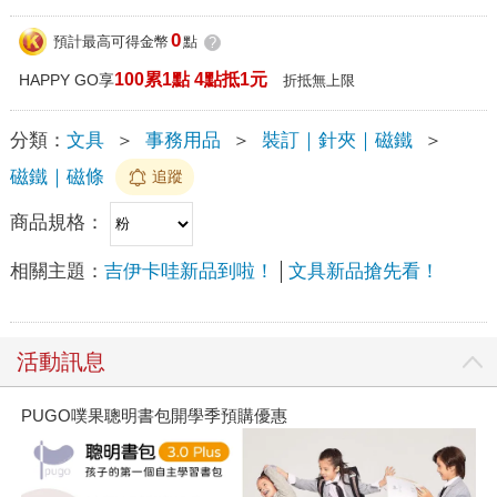
0
預計最高可得金幣
點
?
100累1點 4點抵1元
HAPPY GO享
折抵無上限
分類：
文具
＞
事務用品
＞
裝訂｜針夾｜磁鐵
＞
磁鐵｜磁條
追蹤
商品規格：
相關主題：
吉伊卡哇新品到啦！
文具新品搶先看！
活動訊息
PUGO噗果聰明書包開學季預購優惠