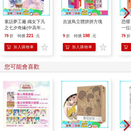
童話夢工廠 織女下凡
吉波鳥立體拼拼方塊
恐懼
之七夕奇緣(中高年
一位
級．成語讀本)(隨書附
敗、
221
198
79
折
特價
元
9
折
特價
元
79
折
贈：人物貼紙、七夕魔
的心
法成語簿、七夕祝福
加入購物車
加入購物車
卡)
您可能會喜歡