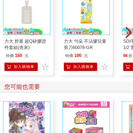
力大 舒展 超Q矽膠證
力大 勻朵 不沾膠兒童
SDI
件套組(杏灰)
剪刀60078-GR
1/
(16
150
100
特價
元
特價
元
88
折
加入購物車
加入購物車
您可能也需要