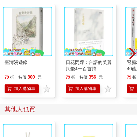
臺灣漫遊錄
日花閃爍：台語的美麗
腎臟
詞彙&一百首詩
40
就告
300
356
79
折
特價
元
79
折
特價
元
79
折
加入購物車
加入購物車
其他人也買