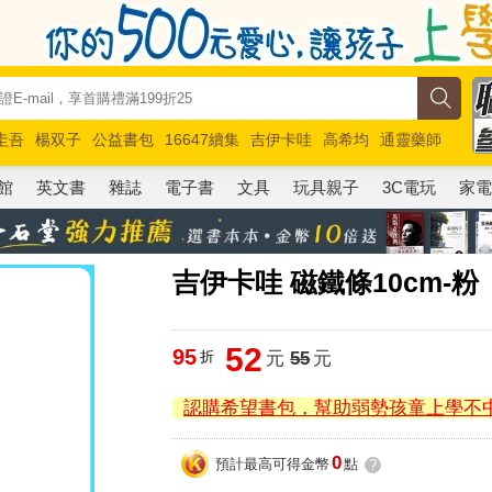
圭吾
楊双子
公益書包
16647續集
吉伊卡哇
高希均
通靈藥師
路邊攤新作
馬斯克
玩具總動員5
超慢跑
館
英文書
雜誌
電子書
文具
玩具親子
3C電玩
家
吉伊卡哇 磁鐵條10cm-粉
52
95
折
元
55
元
認購希望書包，幫助弱勢孩童上學不
0
預計最高可得金幣
點
?