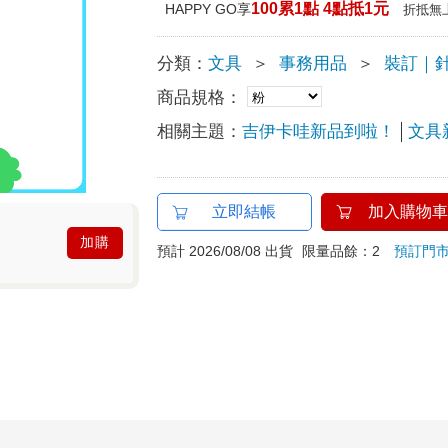
100累1點 4點抵1元
HAPPY GO享
折抵無
分類：
文具
＞
事務用品
＞
裝訂｜
商品規格：
相關主題：
吉伊卡哇新品到啦！
文具
立即結帳
加入購物車
加購
預計 2026/08/08 出貨
限量品餘：2
預訂門