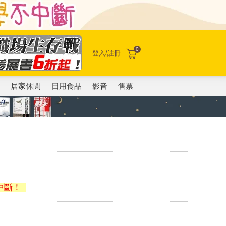
0
登入/註冊
電
居家休閒
日用食品
影音
售票
中斷！