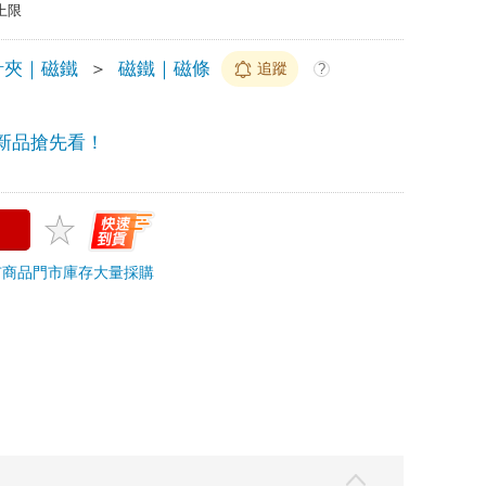
上限
針夾｜磁鐵
＞
磁鐵｜磁條
追蹤
?
新品搶先看！
市商品
門市庫存
大量採購