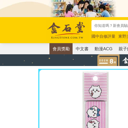
國中自修評量
東野
唯紅花綻放
奧德賽
會員獎勵
中文書
動漫ACG
親子