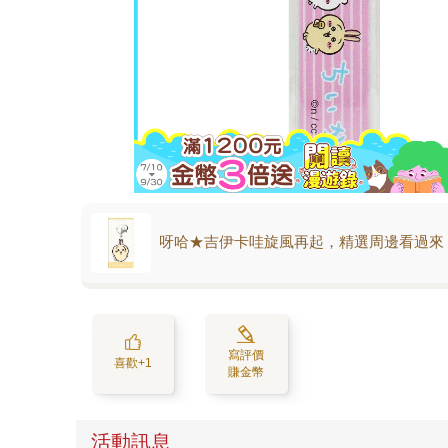
呀哈★吉伊卡哇旋風再起，精選周邊看過來
寫評價
喜歡+1
賺金幣
活動訊息