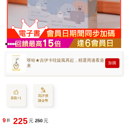
呀哈★吉伊卡哇旋風再起，精選周邊看過
加購
來
寫評價
喜歡+1
賺金幣
225
9
折
元
250
元