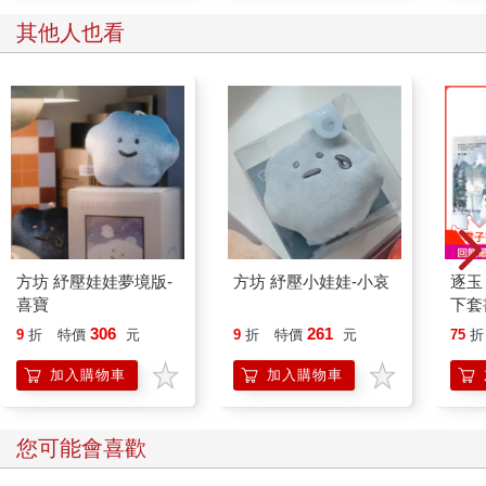
其他人也看
方坊 紓壓娃娃夢境版-
方坊 紓壓小娃娃-小哀
逐玉
喜寶
下套
306
261
9
折
特價
元
9
折
特價
元
75
折
加入購物車
加入購物車
您可能也需要