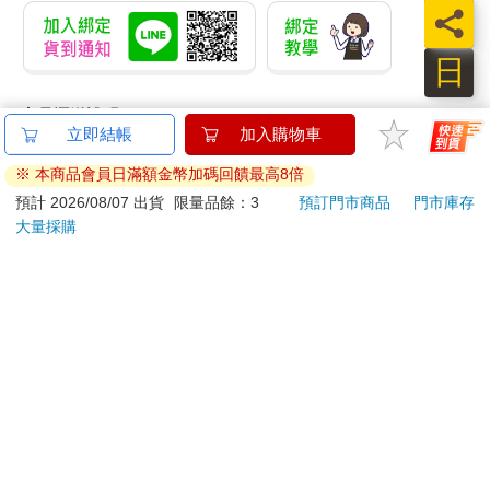
員
日
【電子書】外貿業務英
皮克敏 玩偶吊飾 吊飾
柯南
文：從入門到精通，一
娃娃 絨毛玩偶 花朵 葉
語版
本搞定外貿全流程【有
子 藍色皮克敏 紅色皮
266
285
7
折
特價
元
59
折
特價
元
特價
聲】
克敏 黃色皮克敏
Pikmin 任天堂 三英貿
電子書
加入購物車
易
訂購/退換貨須知
加入金石堂 LINE 官方帳號『完成綁定』，隨時掌握出貨動
態：