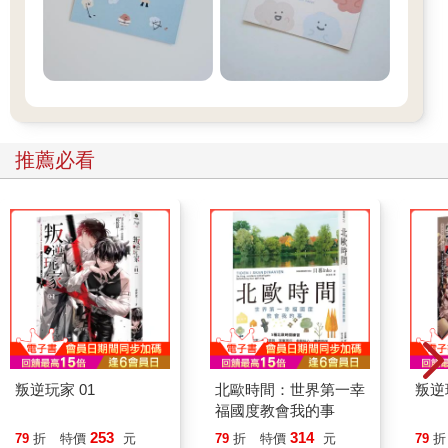
推薦必看
叛逆玩家 01
北歐時間：世界第一幸
叛逆
福國度教會我的事
253
314
79
折
特價
元
79
折
特價
元
79
折