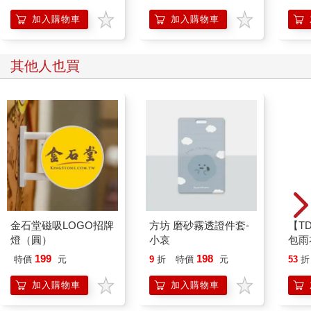
加入購物車
加入購物車
其他人也買
金石堂磁吸LOGO招牌
方坊 磨砂霧透證件套-
【T
燈（圓）
小哀
包雨
雨衣
199
198
特價
元
9
折
特價
元
53
折
EK4
加入購物車
加入購物車