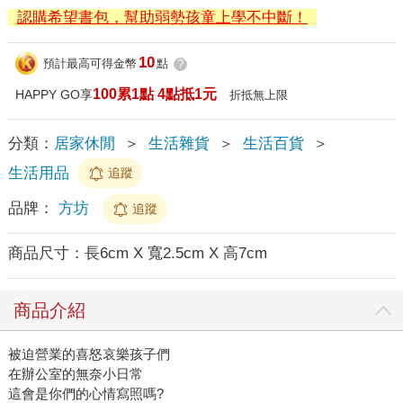
認購希望書包，幫助弱勢孩童上學不中斷！
10
預計最高可得金幣
點
?
100累1點 4點抵1元
HAPPY GO享
折抵無上限
分類：
居家休閒
＞
生活雜貨
＞
生活百貨
＞
生活用品
追蹤
品牌：
方坊
追蹤
商品尺寸：
長6cm X 寬2.5cm X 高7cm
商品介紹
被迫營業的喜怒哀樂孩子們
在辦公室的無奈小日常
這會是你們的心情寫照嗎?