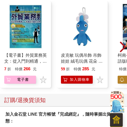
不是失智！是可治癒的
初期禪宗史與《六祖壇
韓濟
老年憂鬱：爸媽有點怪
經》新論：兼談葛兆光
術，
怪的？悲觀易怒、健忘
中國禪思想史著作
法：
300
553
79
折
特價
元
79
折
特價
元
79
折
失眠可能都是心病！照
理×
護必讀老年憂鬱症指南
分泌
加入購物車
加入購物車
激延
多種
您可能會喜歡
會