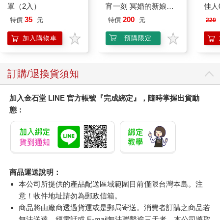
罩（2入）
宵一刻 冥婚的新娘番
佳人0
外篇
35
200
特價
元
特價
元
220
加入購物車
預購限定
訂購/退換貨須知
加入金石堂 LINE 官方帳號『完成綁定』，隨時掌握出貨動
態：
商品運送說明：
本公司所提供的產品配送區域範圍目前僅限台灣本島。注
意！收件地址請勿為郵政信箱。
商品將由廠商透過貨運或是郵局寄送。消費者訂購之商品若
無法送達，經電話或 E-mail無法聯繫逾三天者，本公司將取