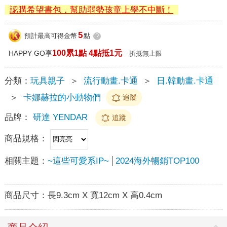
認購希望書包，幫助弱勢孩童上學不中斷！
5
預計最高可得金幣
點
?
100累1點 4點抵1元
HAPPY GO享
折抵無上限
分類：
玩具親子
＞
流行動畫.卡通
＞
日.韓動畫.卡通
＞
卡娜赫拉的小動物們
追蹤
品牌：
研達 YENDAR
追蹤
商品規格：
相關主題：
~這些可愛系IP~
2024海外暢銷TOP100
商品尺寸：
長9.3cm X 寬12cm X 高0.4cm