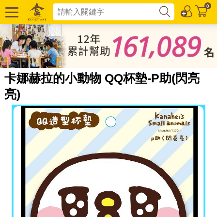
0
卡娜赫拉的小動物 QQ杯墊-P助(閃亮
亮)