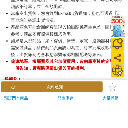
消該筆訂單，並且全額退款。
當廠商出貨後，您會收到E-mail出貨通知，您也可透過【
訂
單查詢
】確認出貨情況。
產品顏色可能會因網頁呈現與拍攝關係產生色差，圖片僅供
參考，商品依實際供貨樣式為準。
如果是大型商品（如：傢俱、床墊、家電、運動器材等）及
需安裝商品，請依商品頁面說明為主。訂單完成收款確認
後，出貨廠商將會和您聯繫確認相關配送等細節。
偏遠地區、樓層費及其它加價費用，皆由廠商於約定配送時
一併告知，廠商將保留出貨與否的權利。
提醒您！！
金石堂及銀行均不會請您操作ATM! 如接獲電話要求您前往
貨到通知
ATM提款機，請不要聽從指示，以免受騙上當！
預訂門市商品
門市庫存
大量採購
退換貨須知：
**提醒您，鑑賞期不等於試用期，退回商品須為全新狀態**
依據「消費者保護法」第19條及行政院消費者保護處公告之
「通訊交易解除權合理例外情事適用準則」，以下商品購買