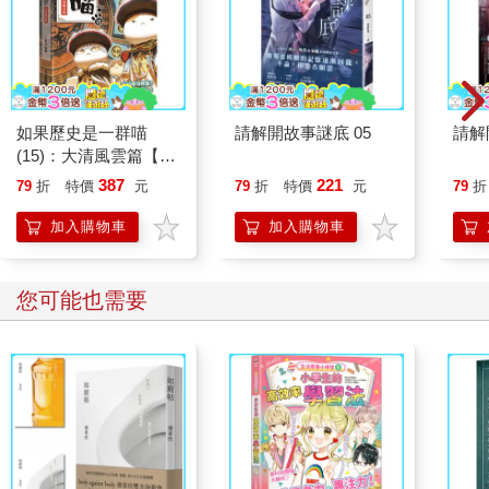
如果歷史是一群喵
請解開故事謎底 05
請解
(15)：大清風雲篇【萌
貓漫畫學歷史】
387
221
79
折
特價
元
79
折
特價
元
79
折
加入購物車
加入購物車
您可能也需要