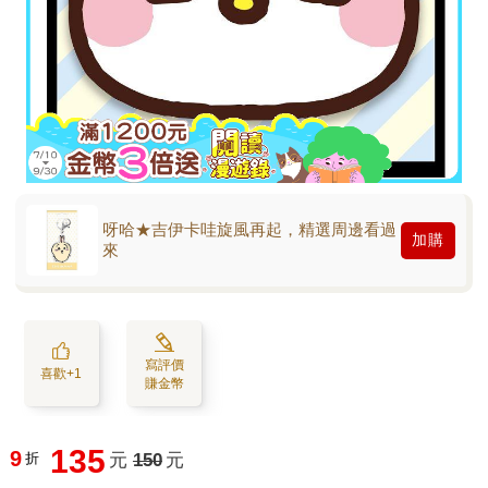
呀哈★吉伊卡哇旋風再起，精選周邊看過
加購
來
寫評價
喜歡+1
賺金幣
135
9
折
元
150
元