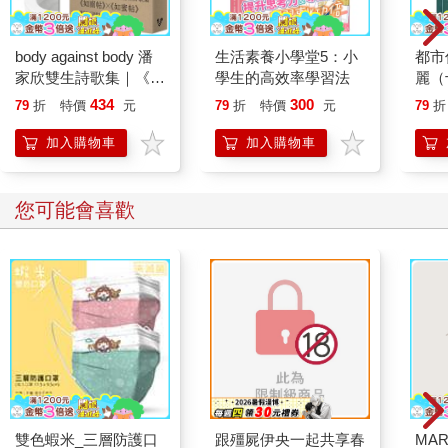
body against body 潘
生活素養小學堂5：小
都市
家欣雙生詩歌集｜《如
學生的高效率學習法
麗（
廁帖》X《如蜜帖》
量典
434
300
79
折
特價
元
79
折
特價
元
79
折
（啾咪文庫本）
加入購物車
加入購物車
您可能會喜歡
雙色蝦米_三層防護口
跟殭屍伊央一起共享春
MAR