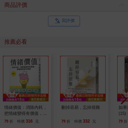
商品評價
寫評價
推薦必看
情緒價值：消除內耗，
刪掉容易，忘掉很難
如果
把情緒變得有價值，跟
(1
誰都能自在相處
貓漫
316
332
79
折
特價
元
79
折
特價
元
79
折