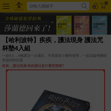
0
【哈利波特】疾疾，護法現身 護法咒
杯墊4入組
一組4入，4種護法一次滿足，可和朋友小聚時使用，一起談論有關哈
利波特的話題
疾疾，護法現身!你的護法是什麼型態呢?