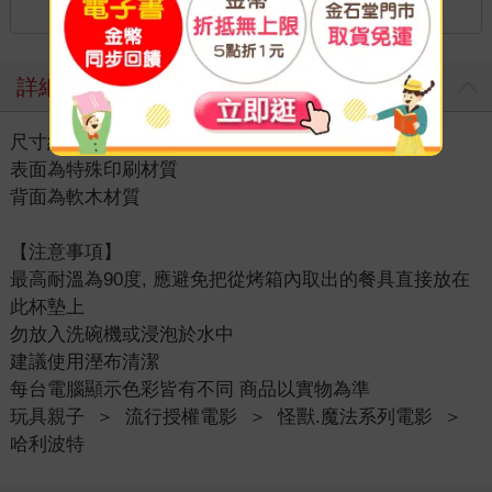
詳細資料
尺寸約為：10 × 10公分
表面為特殊印刷材質
背面為軟木材質
【注意事項】
最高耐溫為90度, 應避免把從烤箱內取出的餐具直接放在
此杯墊上
勿放入洗碗機或浸泡於水中
建議使用溼布清潔
每台電腦顯示色彩皆有不同 商品以實物為準
玩具親子
＞
流行授權電影
＞
怪獸.魔法系列電影
＞
哈利波特