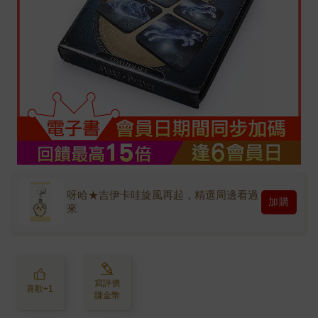
呀哈★吉伊卡哇旋風再起，精選周邊看過
加購
來
寫評價
喜歡+1
賺金幣