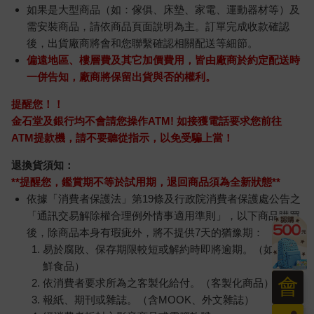
如果是大型商品（如：傢俱、床墊、家電、運動器材等）及
需安裝商品，請依商品頁面說明為主。訂單完成收款確認
後，出貨廠商將會和您聯繫確認相關配送等細節。
偏遠地區、樓層費及其它加價費用，皆由廠商於約定配送時
一併告知，廠商將保留出貨與否的權利。
提醒您！！
金石堂及銀行均不會請您操作ATM! 如接獲電話要求您前往
ATM提款機，請不要聽從指示，以免受騙上當！
退換貨須知：
**提醒您，鑑賞期不等於試用期，退回商品須為全新狀態**
依據「消費者保護法」第19條及行政院消費者保護處公告之
「通訊交易解除權合理例外情事適用準則」，以下商品購買
後，除商品本身有瑕疵外，將不提供7天的猶豫期：
易於腐敗、保存期限較短或解約時即將逾期。（如：生
鮮食品）
會
依消費者要求所為之客製化給付。（客製化商品）
報紙、期刊或雜誌。（含MOOK、外文雜誌）