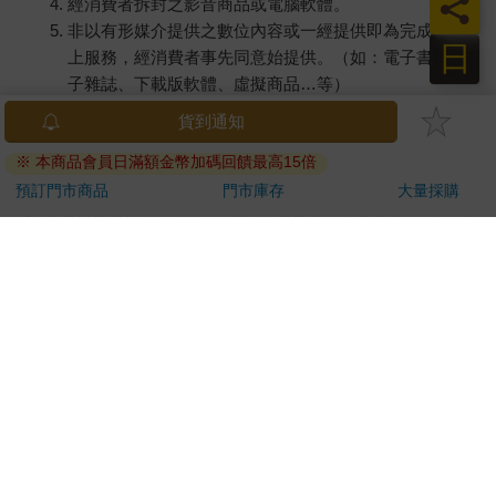
員
經消費者拆封之影音商品或電腦軟體。
非以有形媒介提供之數位內容或一經提供即為完成之線
日
上服務，經消費者事先同意始提供。（如：電子書、電
子雜誌、下載版軟體、虛擬商品…等）
已拆封之個人衛生用品。（如：內衣褲、刮鬍刀、除毛
貨到通知
刀…等）
※ 本商品會員日滿額金幣加碼回饋最高15倍
若非上列種類商品，均享有到貨7天的猶豫期（含例假
日）。
預訂門市商品
門市庫存
大量採購
辦理退換貨時，商品（組合商品恕無法接受單獨退貨）必須
是您收到商品時的原始狀態（包含商品本體、配件、贈品、
保證書、所有附隨資料文件及原廠內外包裝…等），請勿直
接使用原廠包裝寄送，或於原廠包裝上黏貼紙張或書寫文
字。
退回商品若無法回復原狀，將請您負擔回復原狀所需費用，
嚴重時將影響您的退貨權益。