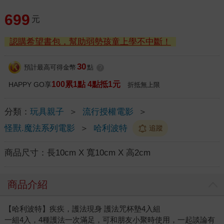
699
元
認購希望書包，幫助弱勢孩童上學不中斷！
30
預計最高可得金幣
點
?
100累1點 4點抵1元
HAPPY GO享
折抵無上限
分類：
玩具親子
＞
流行授權電影
＞
怪獸.魔法系列電影
＞
哈利波特
追蹤
商品尺寸：
長10cm X 寬10cm X 高2cm
商品介紹
【哈利波特】疾疾，護法現身 護法咒杯墊4入組
一組4入，4種護法一次滿足，可和朋友小聚時使用，一起談論有