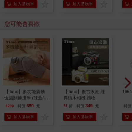
加入購物車
加入購物車
您可能會喜歡
【Timo】多功能震動
【Timo】復古浪潮 經
166
恆溫關節按摩 (膝蓋/
典積木相機 禮物
肩/手肘通用) 無線充電
690
349
特價
元
51
折
特價
元
特價
1290
加熱護膝 智能震動護
膝熱敷 【單入組】
加入購物車
加入購物車