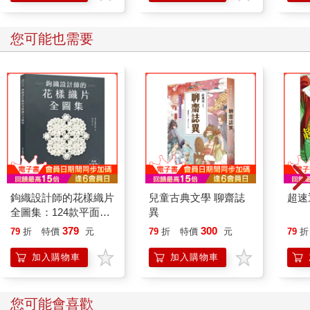
您可能也需要
鉤織設計師的花樣織片
兒童古典文學 聊齋誌
超速通
全圖集：124款平面與
異
立體的日系唯美造型，
379
300
79
折
特價
元
79
折
特價
元
79
折
從單片飾品到拼接包
包、毯子，自由應用！
加入購物車
加入購物車
您可能會喜歡