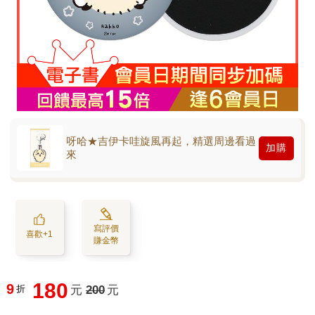
呀哈★吉伊卡哇旋風再起，精選周邊看過
加購
來
寫評價
喜歡+1
賺金幣
180
9
折
元
200
元