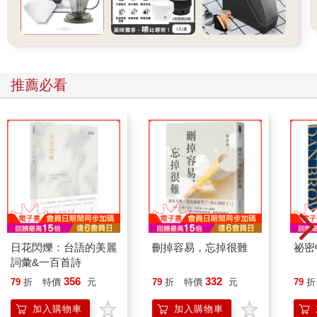
推薦必看
日花閃爍：台語的美麗
刪掉容易，忘掉很難
祕密
詞彙&一百首詩
356
332
79
折
特價
元
79
折
特價
元
79
折
加入購物車
加入購物車