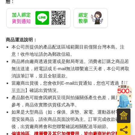
態：
商品運送說明：
本公司所提供的產品配送區域範圍目前僅限台灣本島。注
意！收件地址請勿為郵政信箱。
商品將由廠商透過貨運或是郵局寄送。消費者訂購之商品若
無法送達，經電話或 E-mail無法聯繫逾三天者，本公司將取
消該筆訂單，並且全額退款。
當廠商出貨後，您會收到E-mail出貨通知，您也可透過【
訂
單查詢
】確認出貨情況。
產品顏色可能會因網頁呈現與拍攝關係產生色差，圖片僅供
參考，商品依實際供貨樣式為準。
如果是大型商品（如：傢俱、床墊、家電、運動器材等）及
會
需安裝商品，請依商品頁面說明為主。訂單完成收款確認
後，出貨廠商將會和您聯繫確認相關配送等細節。
員
偏遠地區、樓層費及其它加價費用，皆由廠商於約定配送時