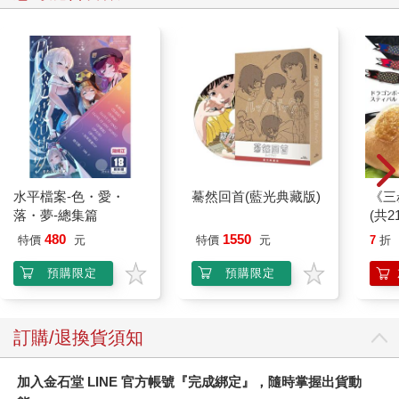
水平檔案-色・愛・
驀然回首(藍光典藏版)
《三
落・夢-總集篇
(共2
480
1550
特價
元
特價
元
7
折
預購限定
預購限定
訂購/退換貨須知
加入金石堂 LINE 官方帳號『完成綁定』，隨時掌握出貨動