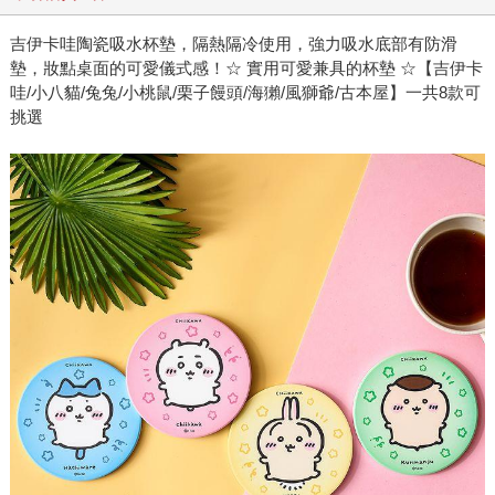
吉伊卡哇陶瓷吸水杯墊，隔熱隔冷使用，強力吸水底部有防滑
墊，妝點桌面的可愛儀式感！☆ 實用可愛兼具的杯墊 ☆【吉伊卡
哇/小八貓/兔兔/小桃鼠/栗子饅頭/海獺/風獅爺/古本屋】一共8款可
挑選