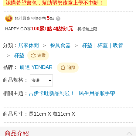
認購希望書包，幫助弱勢孩童上學不中斷！
5
預計最高可得金幣
點
?
100累1點 4點抵1元
HAPPY GO享
折抵無上限
分類：
居家休閒
＞
餐具食器
＞
杯墊｜杯蓋｜吸管
＞
杯墊
追蹤
品牌：
研達 YENDAR
追蹤
商品規格：
相關主題：
吉伊卡哇新品到啦！
民生用品順手帶
商品尺寸：
長11cm X 寬11cm X
商品介紹