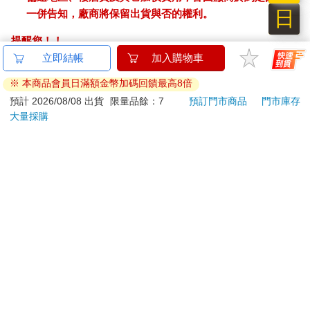
日
一併告知，廠商將保留出貨與否的權利。
提醒您！！
金石堂及銀行均不會請您操作ATM! 如接獲電話要求您前往
立即結帳
加入購物車
ATM提款機，請不要聽從指示，以免受騙上當！
※ 本商品會員日滿額金幣加碼回饋最高8倍
退換貨須知：
預計 2026/08/08 出貨
限量品餘：7
預訂門市商品
門市庫存
大量採購
**提醒您，鑑賞期不等於試用期，退回商品須為全新狀態**
依據「消費者保護法」第19條及行政院消費者保護處公告之
「通訊交易解除權合理例外情事適用準則」，以下商品購買
後，除商品本身有瑕疵外，將不提供7天的猶豫期：
易於腐敗、保存期限較短或解約時即將逾期。（如：生
鮮食品）
依消費者要求所為之客製化給付。（客製化商品）
報紙、期刊或雜誌。（含MOOK、外文雜誌）
經消費者拆封之影音商品或電腦軟體。
非以有形媒介提供之數位內容或一經提供即為完成之線
上服務，經消費者事先同意始提供。（如：電子書、電
子雜誌、下載版軟體、虛擬商品…等）