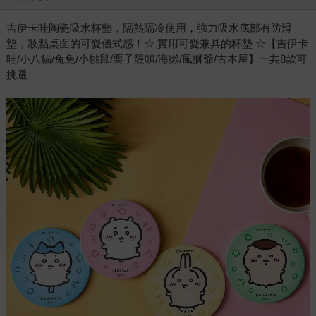
吉伊卡哇陶瓷吸水杯墊，隔熱隔冷使用，強力吸水底部有防滑
墊，妝點桌面的可愛儀式感！☆ 實用可愛兼具的杯墊 ☆【吉伊卡
哇/小八貓/兔兔/小桃鼠/栗子饅頭/海獺/風獅爺/古本屋】一共8款可
挑選