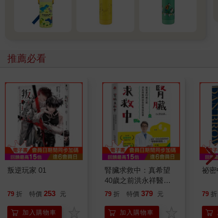
推薦必看
叛逆玩家 01
腎臟求救中：真希望
祕密
40歲之前洪永祥醫師
就告訴我這些事
253
379
79
折
特價
元
79
折
特價
元
79
折
加入購物車
加入購物車