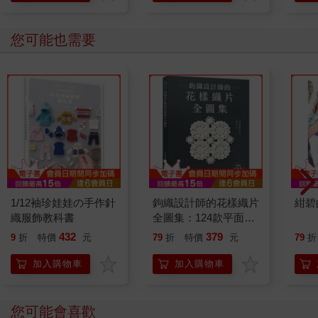
您可能也需要
1/12袖珍娃娃の手作針
鉤織設計師的花樣織片
紺碧
織服飾教科書
全圖集：124款平面與
立體的日系唯美造型，
432
379
9
折
特價
元
79
折
特價
元
79
折
從單片飾品到拼接包
包、毯子，自由應用！
加入購物車
加入購物車
您可能會喜歡