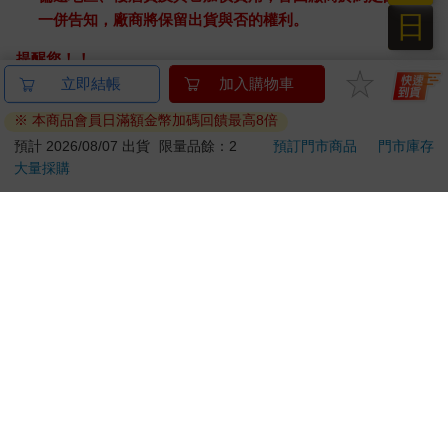
日
一併告知，廠商將保留出貨與否的權利。
提醒您！！
金石堂及銀行均不會請您操作ATM! 如接獲電話要求您前往
立即結帳
加入購物車
ATM提款機，請不要聽從指示，以免受騙上當！
※ 本商品會員日滿額金幣加碼回饋最高8倍
退換貨須知：
預計 2026/08/07 出貨
限量品餘：2
預訂門市商品
門市庫存
大量採購
**提醒您，鑑賞期不等於試用期，退回商品須為全新狀態**
依據「消費者保護法」第19條及行政院消費者保護處公告之
「通訊交易解除權合理例外情事適用準則」，以下商品購買
後，除商品本身有瑕疵外，將不提供7天的猶豫期：
易於腐敗、保存期限較短或解約時即將逾期。（如：生
鮮食品）
依消費者要求所為之客製化給付。（客製化商品）
報紙、期刊或雜誌。（含MOOK、外文雜誌）
經消費者拆封之影音商品或電腦軟體。
非以有形媒介提供之數位內容或一經提供即為完成之線
上服務，經消費者事先同意始提供。（如：電子書、電
子雜誌、下載版軟體、虛擬商品…等）