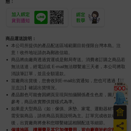
態：
商品運送說明：
本公司所提供的產品配送區域範圍目前僅限台灣本島。注
意！收件地址請勿為郵政信箱。
商品將由廠商透過貨運或是郵局寄送。消費者訂購之商品若
無法送達，經電話或 E-mail無法聯繫逾三天者，本公司將取
消該筆訂單，並且全額退款。
當廠商出貨後，您會收到E-mail出貨通知，您也可透過【
訂
單查詢
】確認出貨情況。
產品顏色可能會因網頁呈現與拍攝關係產生色差，圖片僅供
參考，商品依實際供貨樣式為準。
如果是大型商品（如：傢俱、床墊、家電、運動器材等）及
會
需安裝商品，請依商品頁面說明為主。訂單完成收款確認
後，出貨廠商將會和您聯繫確認相關配送等細節。
員
偏遠地區、樓層費及其它加價費用，皆由廠商於約定配送時