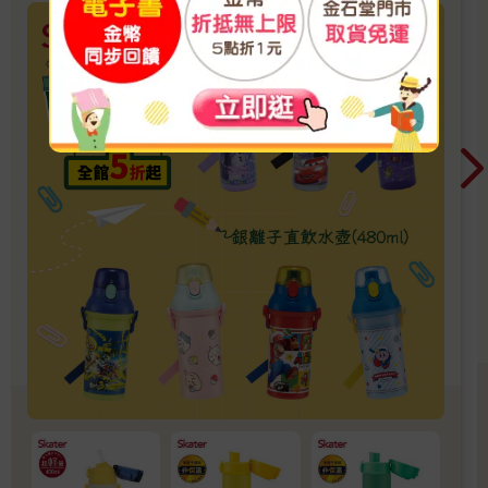
季！爸媽好輕鬆，教你一站購足！文具、書包、
書套參展品全面5折起！👉文具滿777送80元電
子禮券 ，滿1200再享金幣4%回饋！