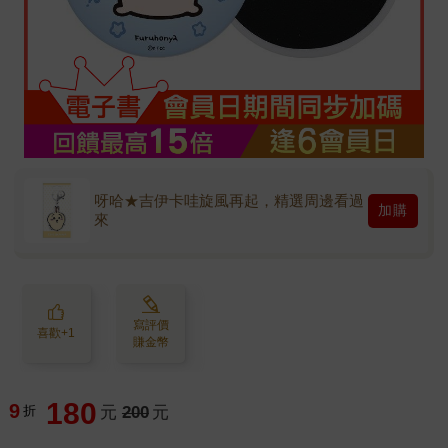
呀哈★吉伊卡哇旋風再起，精選周邊看過
加購
來
寫評價
喜歡+1
賺金幣
180
9
折
元
200
元