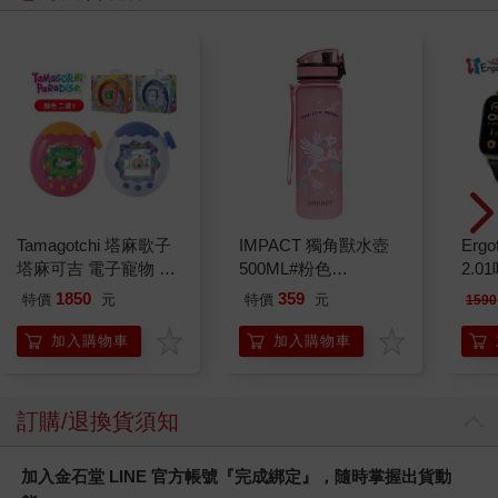
Tamagotchi 塔麻歌子
IMPACT 獨角獸水壺
Ergot
塔麻可吉 電子寵物 樂
500ML#粉色
2.
園系列（熱帶橙果／極
IM00B11PK
1850
359
特價
元
特價
元
1590
地冰雪）
加入購物車
加入購物車
訂購/退換貨須知
加入金石堂 LINE 官方帳號『完成綁定』，隨時掌握出貨動