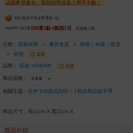
認購希望書包，幫助弱勢孩童上學不中斷！
5
預計最高可得金幣
點
?
100累1點 4點抵1元
HAPPY GO享
折抵無上限
分類：
居家休閒
＞
餐具食器
＞
杯墊｜杯蓋｜吸管
＞
杯墊
追蹤
品牌：
研達 YENDAR
追蹤
商品規格：
相關主題：
吉伊卡哇新品到啦！
民生用品順手帶
商品尺寸：
長11cm X 寬11cm X
商品介紹