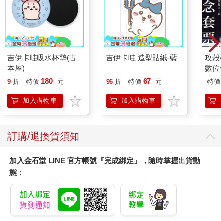
吉伊卡哇吸水杯墊(古
吉伊卡哇 造型貼紙-藍
攻殼機
本屋)
數位
180
67
9
折
特價
元
96
折
特價
元
特價
加入購物車
加入購物車
訂購/退換貨須知
加入金石堂 LINE 官方帳號『完成綁定』，隨時掌握出貨動
態：