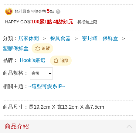
5
預計最高可得金幣
點
?
100累1點 4點抵1元
HAPPY GO享
折抵無上限
分類：
居家休閒
＞
餐具食器
＞
密封罐｜保鮮盒
＞
塑膠保鮮盒
追蹤
品牌：
Hook's嚴選
追蹤
商品規格：
相關主題：
~這些可愛系IP~
商品尺寸：
長19.2cm X 寬13.2cm X 高7.5cm
商品介紹