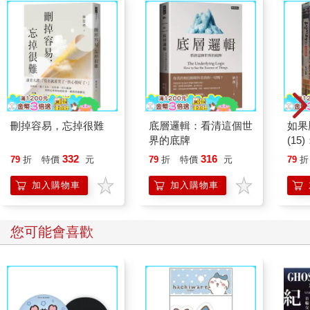
刪掉容易，忘掉很難
底層邏輯：看清這個世
如果
界的底牌
(1
貓漫
332
316
79
折
特價
元
79
折
特價
元
79
折
加入購物車
加入購物車
您可能會喜歡