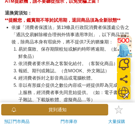
ATM提款機，請不要聽從指示，以免受騙上當！
退換貨須知：
**提醒您，鑑賞期不等於試用期，退回商品須為全新狀態**
依據「消費者保護法」第19條及行政院消費者保護處公告之
「通訊交易解除權合理例外情事適用準則」，以下商品購買
後，除商品本身有瑕疵外，將不提供7天的猶豫期：
易於腐敗、保存期限較短或解約時即將逾期。（如：生
鮮食品）
依消費者要求所為之客製化給付。（客製化商品）
報紙、期刊或雜誌。（含MOOK、外文雜誌）
經消費者拆封之影音商品或電腦軟體。
非以有形媒介提供之數位內容或一經提供即為完成之線
上服務，經消費者事先同意始提供。（如：電子書、電
子雜誌、下載版軟體、虛擬商品…等）
已拆封之個人衛生用品。（如：內衣褲、刮鬍刀、除毛
貨到通知
刀…等）
若非上列種類商品，均享有到貨7天的猶豫期（含例假
預訂門市商品
門市庫存
大量採購
日）。