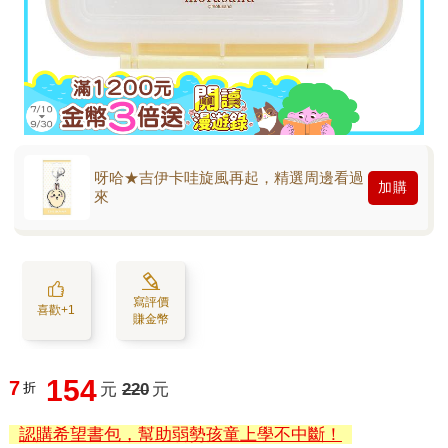
呀哈★吉伊卡哇旋風再起，精選周邊看過
加購
來
寫評價
喜歡+1
賺金幣
154
7
折
元
220
元
認購希望書包，幫助弱勢孩童上學不中斷！