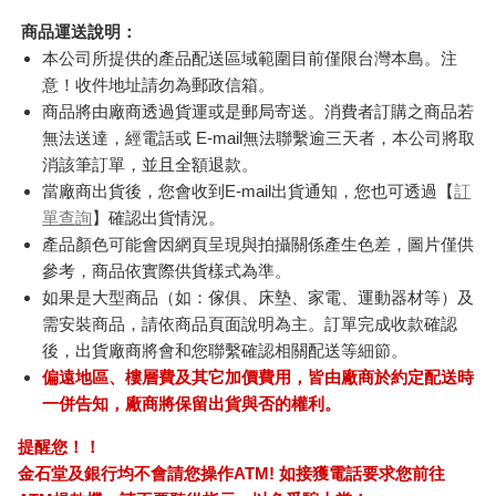
商品運送說明：
本公司所提供的產品配送區域範圍目前僅限台灣本島。注
意！收件地址請勿為郵政信箱。
商品將由廠商透過貨運或是郵局寄送。消費者訂購之商品若
無法送達，經電話或 E-mail無法聯繫逾三天者，本公司將取
消該筆訂單，並且全額退款。
當廠商出貨後，您會收到E-mail出貨通知，您也可透過【
訂
單查詢
】確認出貨情況。
產品顏色可能會因網頁呈現與拍攝關係產生色差，圖片僅供
參考，商品依實際供貨樣式為準。
如果是大型商品（如：傢俱、床墊、家電、運動器材等）及
需安裝商品，請依商品頁面說明為主。訂單完成收款確認
後，出貨廠商將會和您聯繫確認相關配送等細節。
偏遠地區、樓層費及其它加價費用，皆由廠商於約定配送時
一併告知，廠商將保留出貨與否的權利。
提醒您！！
金石堂及銀行均不會請您操作ATM! 如接獲電話要求您前往