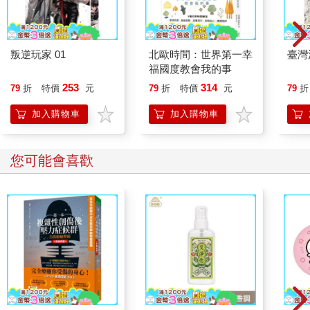
叛逆玩家 01
北歐時間：世界第一幸
臺灣
福國度教會我的事
253
314
79
折
特價
元
79
折
特價
元
79
折
加入購物車
加入購物車
您可能會喜歡