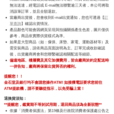
無法送達，經電話或 E-mail無法聯繫逾三天者，本公司將取
消該筆訂單，並且全額退款。
當廠商出貨後，您會收到E-mail出貨通知，您也可透過【
訂
單查詢
】確認出貨情況。
產品顏色可能會因網頁呈現與拍攝關係產生色差，圖片僅供
參考，商品依實際供貨樣式為準。
如果是大型商品（如：傢俱、床墊、家電、運動器材等）及
需安裝商品，請依商品頁面說明為主。訂單完成收款確認
後，出貨廠商將會和您聯繫確認相關配送等細節。
偏遠地區、樓層費及其它加價費用，皆由廠商於約定配送時
一併告知，廠商將保留出貨與否的權利。
提醒您！！
金石堂及銀行均不會請您操作ATM! 如接獲電話要求您前往
ATM提款機，請不要聽從指示，以免受騙上當！
退換貨須知：
**提醒您，鑑賞期不等於試用期，退回商品須為全新狀態**
依據「消費者保護法」第19條及行政院消費者保護處公告之