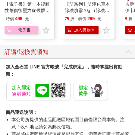
【電子書】第一本複雜
【艾系列】艾淨化草本
吉伊
性創傷後壓力症候群自
除穢噴霧70g （除穢/
伊卡
我療癒聖經（長銷典
平安/淨化/艾草/芙蓉/
499
299
特價
元
75
折
特價
元
9
折
藏）
抹草） 此為單瓶賣場
另有多瓶組優惠賣場
電子書
加入購物車
訂購/退換貨須知
加入金石堂 LINE 官方帳號『完成綁定』，隨時掌握出貨動
態：
商品運送說明：
本公司所提供的產品配送區域範圍目前僅限台灣本島。注
意！收件地址請勿為郵政信箱。
商品將由廠商透過貨運或是郵局寄送。消費者訂購之商品若