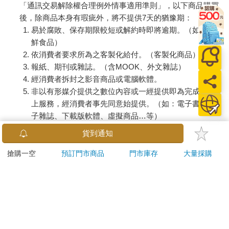
「通訊交易解除權合理例外情事適用準則」，以下商品購買
後，除商品本身有瑕疵外，將不提供7天的猶豫期：
易於腐敗、保存期限較短或解約時即將逾期。（如：生
鮮食品）
依消費者要求所為之客製化給付。（客製化商品）
報紙、期刊或雜誌。（含MOOK、外文雜誌）
經消費者拆封之影音商品或電腦軟體。
非以有形媒介提供之數位內容或一經提供即為完成之線
上服務，經消費者事先同意始提供。（如：電子書、電
子雜誌、下載版軟體、虛擬商品…等）
已拆封之個人衛生用品。（如：內衣褲、刮鬍刀、除毛
貨到通知
刀…等）
若非上列種類商品，均享有到貨7天的猶豫期（含例假
搶購一空
預訂門市商品
門市庫存
大量採購
日）。
辦理退換貨時，商品（組合商品恕無法接受單獨退貨）必須
是您收到商品時的原始狀態（包含商品本體、配件、贈品、
保證書、所有附隨資料文件及原廠內外包裝…等），請勿直
接使用原廠包裝寄送，或於原廠包裝上黏貼紙張或書寫文
字。