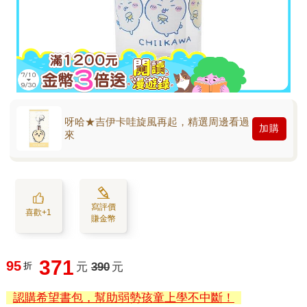
呀哈★吉伊卡哇旋風再起，精選周邊看過
加購
來
寫評價
喜歡+1
賺金幣
371
95
折
元
390
元
認購希望書包，幫助弱勢孩童上學不中斷！