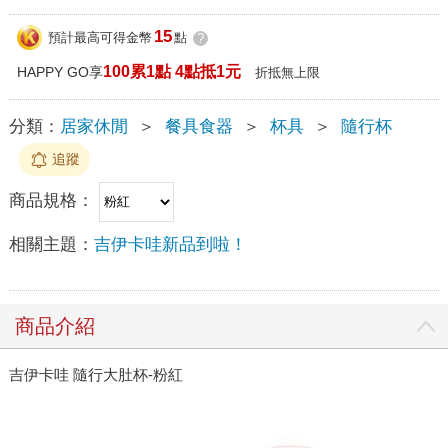
15
預計最高可得金幣
點
?
100累1點 4點抵1元
HAPPY GO享
折抵無上限
分類：
居家休閒
＞
餐具食器
＞
杯具
＞
隨行杯
追蹤
商品規格：
相關主題：
吉伊卡哇新品到啦！
商品介紹
吉伊卡哇 隨行大肚杯-粉紅