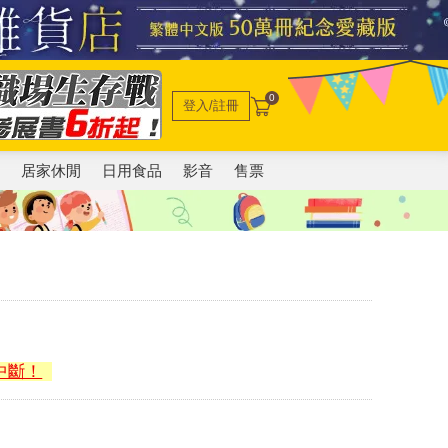
0
登入/註冊
電
居家休閒
日用食品
影音
售票
中斷！