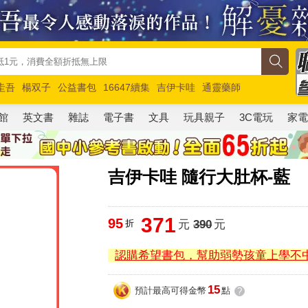
圭吾
楊双子
公益書包
16647續集
吉伊卡哇
通靈藥師
路邊攤新作
馬斯克
玩具總動員5
超慢跑
館
英文書
雜誌
電子書
文具
玩具親子
3C電玩
家
吉伊卡哇 隨行大肚杯-藍
371
95
折
元
390
元
認購希望書包，幫助弱勢孩童上學不
15
預計最高可得金幣
點
?