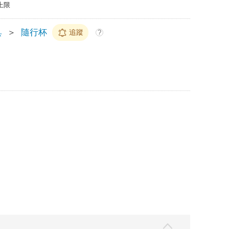
上限
具
＞
隨行杯
追蹤
?