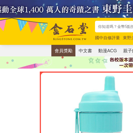
國中自修評量
東野
唯紅花綻放
奧德賽
會員獎勵
中文書
動漫ACG
親子