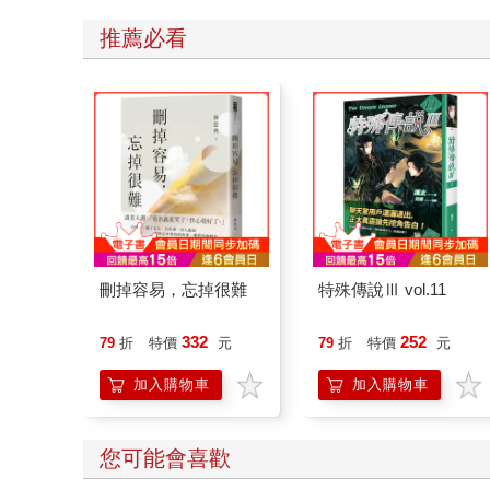
推薦必看
刪掉容易，忘掉很難
特殊傳說Ⅲ vol.11
332
252
79
折
特價
元
79
折
特價
元
加入購物車
加入購物車
您可能會喜歡