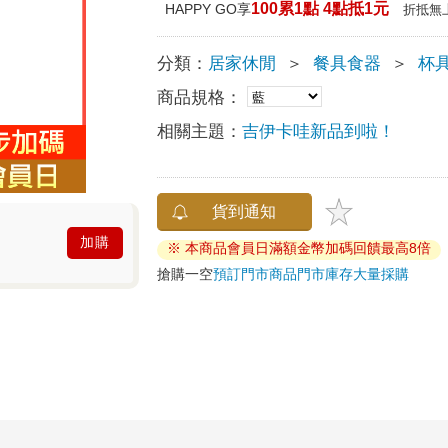
100累1點 4點抵1元
HAPPY GO享
折抵無
分類：
居家休閒
＞
餐具食器
＞
杯
商品規格：
相關主題：
吉伊卡哇新品到啦！
貨到通知
加購
※ 本商品會員日滿額金幣加碼回饋最高8倍
搶購一空
預訂門市商品
門市庫存
大量採購