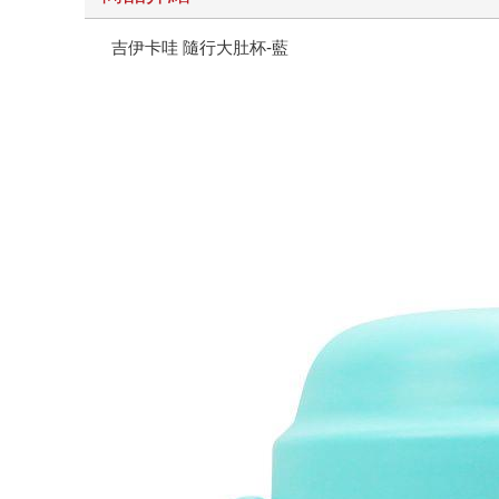
吉伊卡哇 隨行大肚杯-藍