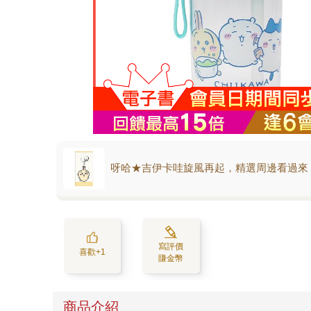
呀哈★吉伊卡哇旋風再起，精選周邊看過來
寫評價
喜歡+1
賺金幣
商品介紹