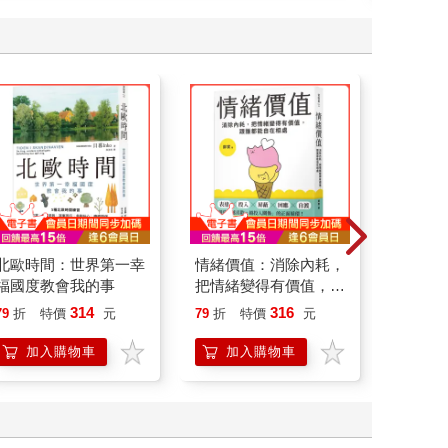
北歐時間：世界第一幸
情緒價值：消除內耗，
底層邏
福國度教會我的事
把情緒變得有價值，跟
界的底
誰都能自在相處
314
316
79
折
特價
元
79
折
特價
元
79
折
加入購物車
加入購物車
加