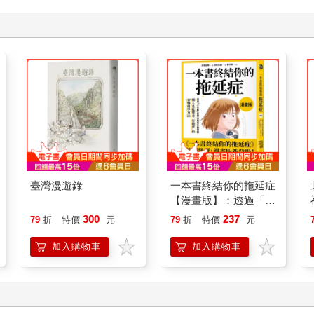
臺灣漫遊錄
一本書終結你的拖延症
【漫畫版】：透過「小
行動」打開大腦的行動
300
237
79
折
特價
元
79
折
特價
元
開關，懶人也能變身
「行動派」的37個科
加入購物車
加入購物車
學方法