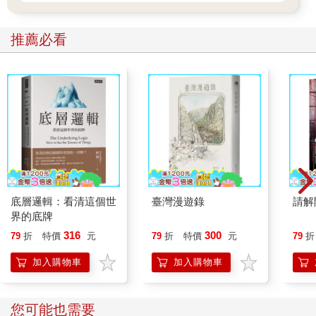
推薦必看
底層邏輯：看清這個世
臺灣漫遊錄
請解
界的底牌
316
300
79
折
特價
元
79
折
特價
元
79
折
加入購物車
加入購物車
您可能也需要