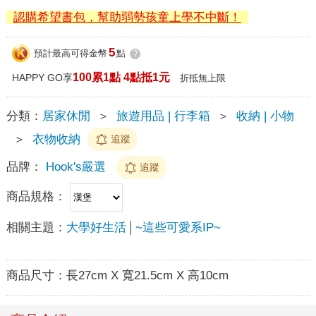
認購希望書包，幫助弱勢孩童上學不中斷！
5
預計最高可得金幣
點
?
100累1點 4點抵1元
HAPPY GO享
折抵無上限
分類：
居家休閒
＞
旅遊用品 | 行李箱
＞
收納 | 小物
＞
衣物收納
追蹤
品牌：
Hook's嚴選
追蹤
商品規格：
相關主題：
大學好生活
~這些可愛系IP~
商品尺寸：
長27cm X 寬21.5cm X 高10cm