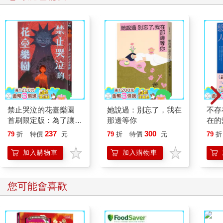
禁止哭泣的花臺樂園
她說過：別忘了，我在
不存
首刷限定版：為了讓全
那邊等你
在的
家人都幸福，妳必須學
獨】
237
300
79
折
特價
元
79
折
特價
元
79
折
會微笑，哪怕嘴唇已被
撕裂
加入購物車
加入購物車
您可能會喜歡