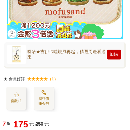
呀哈★吉伊卡哇旋風再起，精選周邊看過
加購
來
★
會員好評
★★★★★（1）
寫評價
喜歡+1
賺金幣
175
7
折
元
250
元