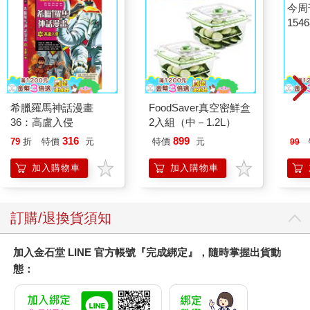
希臘羅馬神話漫畫
FoodSaver真空密鮮盒
今周
36：高盧入侵
2入組（中－1.2L）
154
316
899
79
折
特價
元
特價
元
99
加入購物車
加入購物車
訂購/退換貨須知
加入金石堂 LINE 官方帳號『完成綁定』，隨時掌握出貨動
態：