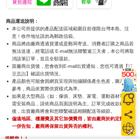
商品運送說明：
本公司所提供的產品配送區域範圍目前僅限台灣本島。注
意！收件地址請勿為郵政信箱。
商品將由廠商透過貨運或是郵局寄送。消費者訂購之商品若
無法送達，經電話或 E-mail無法聯繫逾三天者，本公司將取
消該筆訂單，並且全額退款。
當廠商出貨後，您會收到E-mail出貨通知，您也可透過【
訂
單查詢
】確認出貨情況。
產品顏色可能會因網頁呈現與拍攝關係產生色差，圖片僅供
參考，商品依實際供貨樣式為準。
如果是大型商品（如：傢俱、床墊、家電、運動器材等）及
需安裝商品，請依商品頁面說明為主。訂單完成收款確認
後，出貨廠商將會和您聯繫確認相關配送等細節。
偏遠地區、樓層費及其它加價費用，皆由廠商於約定配送時
一併告知，廠商將保留出貨與否的權利。
提醒您！！