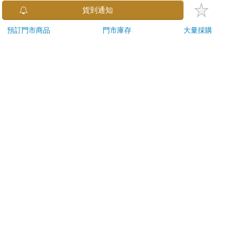
金石堂及銀行均不會請您操作ATM! 如接獲電話要求您前往
貨到通知
ATM提款機，請不要聽從指示，以免受騙上當！
預訂門市商品
門市庫存
大量採購
退換貨須知：
**提醒您，鑑賞期不等於試用期，退回商品須為全新狀態**
依據「消費者保護法」第19條及行政院消費者保護處公告之
「通訊交易解除權合理例外情事適用準則」，以下商品購買
後，除商品本身有瑕疵外，將不提供7天的猶豫期：
易於腐敗、保存期限較短或解約時即將逾期。（如：生
鮮食品）
依消費者要求所為之客製化給付。（客製化商品）
報紙、期刊或雜誌。（含MOOK、外文雜誌）
經消費者拆封之影音商品或電腦軟體。
非以有形媒介提供之數位內容或一經提供即為完成之線
上服務，經消費者事先同意始提供。（如：電子書、電
子雜誌、下載版軟體、虛擬商品…等）
已拆封之個人衛生用品。（如：內衣褲、刮鬍刀、除毛
刀…等）
若非上列種類商品，均享有到貨7天的猶豫期（含例假