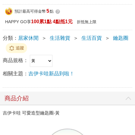
5
預計最高可得金幣
點
?
100累1點 4點抵1元
HAPPY GO享
折抵無上限
分類：
居家休閒
＞
生活雜貨
＞
生活百貨
＞
鑰匙圈
追蹤
商品規格：
相關主題：
吉伊卡哇新品到啦！
商品介紹
吉伊卡哇 可愛造型鑰匙圈-黃