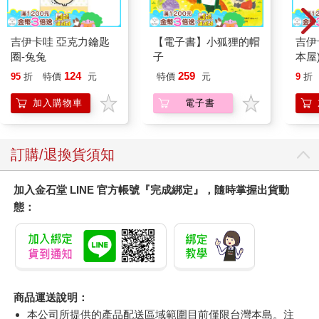
吉伊卡哇 亞克力鑰匙
【電子書】小狐狸的帽
吉伊
圈-兔兔
子
本屋
124
259
95
折
特價
元
特價
元
9
折
加入購物車
電子書
訂購/退換貨須知
加入金石堂 LINE 官方帳號『完成綁定』，隨時掌握出貨動
態：
商品運送說明：
本公司所提供的產品配送區域範圍目前僅限台灣本島。注