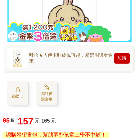
呀哈★吉伊卡哇旋風再起，精選周邊看過
加購
來
寫評價
喜歡+1
賺金幣
157
95
折
元
165
元
認購希望書包，幫助弱勢孩童上學不中斷！