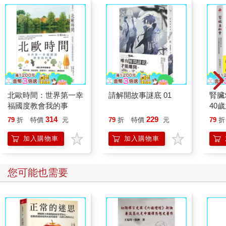
北歐時間：世界第一幸
請解開故事謎底 01
腎臟
福國度教會我的事
40
就告
314
229
79
折
特價
元
79
折
特價
元
79
折
加入購物車
加入購物車
您可能也需要