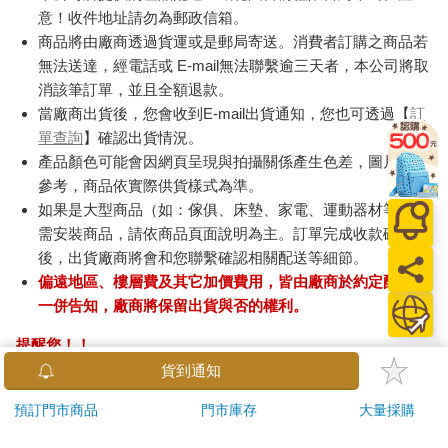
意！收件地址請勿為郵政信箱。
商品將由廠商透過貨運或是郵局寄送。消費者訂購之商品若
無法送達，經電話或 E-mail無法聯繫逾三天者，本公司將取
消該筆訂單，並且全額退款。
當廠商出貨後，您會收到E-mail出貨通知，您也可透過【
訂
單查詢
】確認出貨情況。
產品顏色可能會因網頁呈現與拍攝關係產生色差，圖片僅供
參考，商品依實際供貨樣式為準。
如果是大型商品（如：傢俱、床墊、家電、運動器材等）及
需安裝商品，請依商品頁面說明為主。訂單完成收款確認
後，出貨廠商將會和您聯繫確認相關配送等細節。
偏遠地區、樓層費及其它加價費用，皆由廠商於約定配送時
一併告知，廠商將保留出貨與否的權利。
提醒您！！
金石堂及銀行均不會請您操作ATM! 如接獲電話要求您前往
貨到通知
ATM提款機，請不要聽從指示，以免受騙上當！
預訂門市商品
門市庫存
大量採購
退換貨須知：