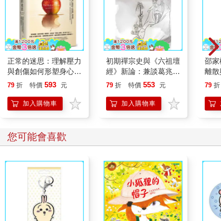
正常的迷思：理解壓力
初期禪宗史與《六祖壇
邵家
與創傷如何形塑身心，
經》新論：兼談葛兆光
離散
鬆動情緒困境與疾病的
中國禪思想史著作
593
553
79
折
特價
元
79
折
特價
元
79
折
循環，回到完整的自己
加入購物車
加入購物車
您可能會喜歡