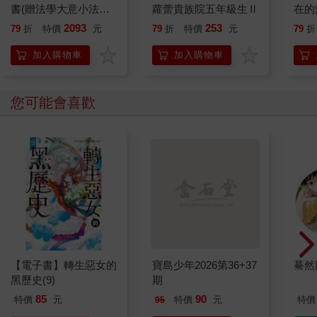
書(贈法學大意小法
蘿蕾貴族院五年級生Ⅱ
在的
典、國文複選題答題技
獨】
2093
253
79
折
特價
元
79
折
特價
元
79
折
巧雲端講座)
加入購物車
加入購物車
您可能會喜歡
【電子書】轉生惡女的
寶島少年2026第36+37
驀然
黑歷史(9)
期
85
90
特價
元
特價
元
特價
95