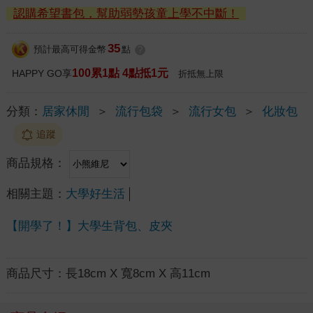
認購希望書包，幫助弱勢孩童上學不中斷！
35
預計最高可得金幣
點
?
100累1點 4點抵1元
HAPPY GO享
折抵無上限
分類：
居家休閒
＞
流行包袋
＞
流行女包
＞
化妝包
追蹤
商品規格：
相關主題：
大學好生活
【開學了！】大學生背包、皮夾
商品尺寸：
長18cm X 寬8cm X 高11cm