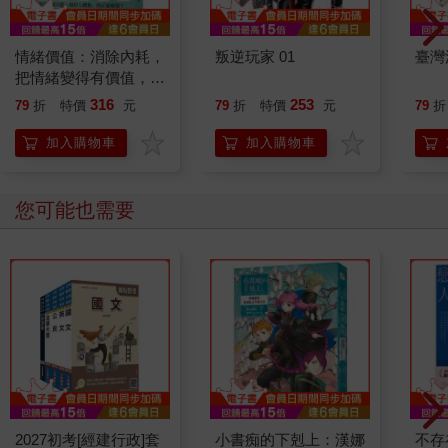
情緒價值：消除內耗，
叛逆玩家 01
臺灣
把情緒變得有價值，跟
誰都能自在相處
316
253
79
折
特價
元
79
折
特價
元
79
折
加入購物車
加入購物車
您可能也需要
2027初考[經建行政]套
小書痴的下剋上：漢娜
不存