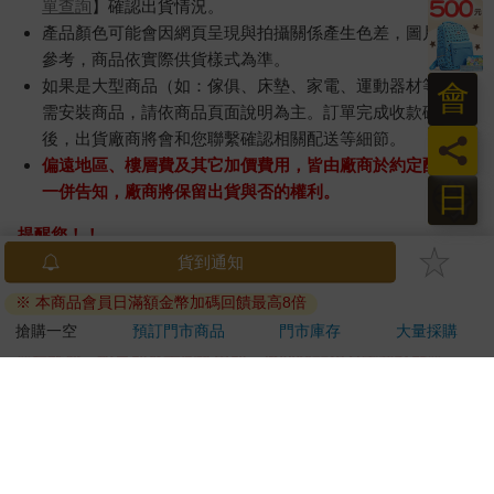
單查詢
】確認出貨情況。
產品顏色可能會因網頁呈現與拍攝關係產生色差，圖片僅供
參考，商品依實際供貨樣式為準。
如果是大型商品（如：傢俱、床墊、家電、運動器材等）及
會
需安裝商品，請依商品頁面說明為主。訂單完成收款確認
後，出貨廠商將會和您聯繫確認相關配送等細節。
員
偏遠地區、樓層費及其它加價費用，皆由廠商於約定配送時
日
一併告知，廠商將保留出貨與否的權利。
提醒您！！
金石堂及銀行均不會請您操作ATM! 如接獲電話要求您前往
貨到通知
ATM提款機，請不要聽從指示，以免受騙上當！
※ 本商品會員日滿額金幣加碼回饋最高8倍
退換貨須知：
搶購一空
預訂門市商品
門市庫存
大量採購
**提醒您，鑑賞期不等於試用期，退回商品須為全新狀態**
依據「消費者保護法」第19條及行政院消費者保護處公告之
「通訊交易解除權合理例外情事適用準則」，以下商品購買
後，除商品本身有瑕疵外，將不提供7天的猶豫期：
易於腐敗、保存期限較短或解約時即將逾期。（如：生
鮮食品）