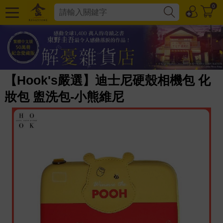
0
【Hook's嚴選】迪士尼硬殼相機包 化
妝包 盥洗包-小熊維尼