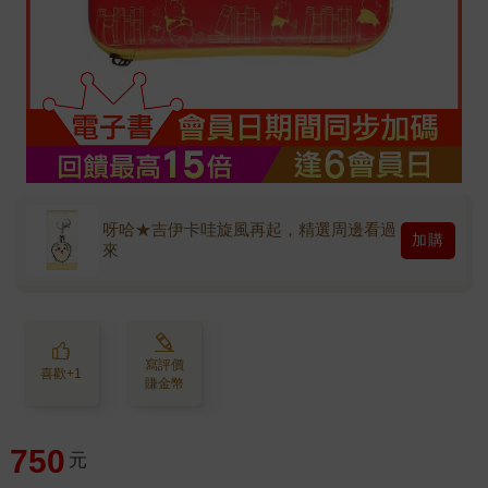
呀哈★吉伊卡哇旋風再起，精選周邊看過
加購
來
寫評價
喜歡+1
賺金幣
750
元