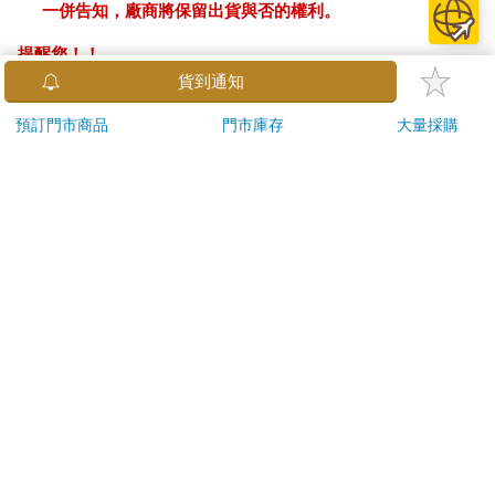
一併告知，廠商將保留出貨與否的權利。
提醒您！！
金石堂及銀行均不會請您操作ATM! 如接獲電話要求您前往
貨到通知
ATM提款機，請不要聽從指示，以免受騙上當！
預訂門市商品
門市庫存
大量採購
退換貨須知：
**提醒您，鑑賞期不等於試用期，退回商品須為全新狀態**
依據「消費者保護法」第19條及行政院消費者保護處公告之
「通訊交易解除權合理例外情事適用準則」，以下商品購買
後，除商品本身有瑕疵外，將不提供7天的猶豫期：
易於腐敗、保存期限較短或解約時即將逾期。（如：生
鮮食品）
依消費者要求所為之客製化給付。（客製化商品）
報紙、期刊或雜誌。（含MOOK、外文雜誌）
經消費者拆封之影音商品或電腦軟體。
非以有形媒介提供之數位內容或一經提供即為完成之線
上服務，經消費者事先同意始提供。（如：電子書、電
子雜誌、下載版軟體、虛擬商品…等）
已拆封之個人衛生用品。（如：內衣褲、刮鬍刀、除毛