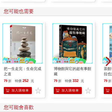
您可能也需要
把一生走完：生命完成
博物館與它的超有事館
茶館
之道
藏
拉也
網紅
252
332
79
折
特價
元
79
折
特價
元
79
折
館裡
加入購物車
加入購物車
您可能會喜歡