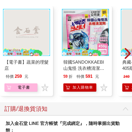
【電子書】蔬菜的理髮
韓國SANDOKKAEBI
典藏
店
山鬼怪 洗衣槽清潔劑
405
450公克-10包組
259
591
特價
元
59
折
特價
元
240
電子書
加入購物車
訂購/退換貨須知
加入金石堂 LINE 官方帳號『完成綁定』，隨時掌握出貨動
態：