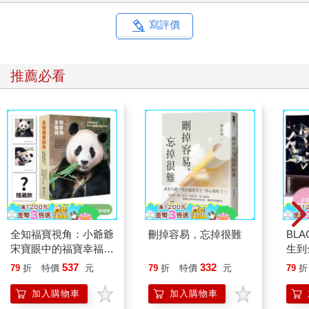
寫評價
推薦必看
全知福寶視角：小爺爺
刪掉容易，忘掉很難
BL
宋寶眼中的福寶幸福肥
生到
日常（首刷限量贈：拍
Jis
537
332
79
折
特價
元
79
折
特價
元
79
折
立得風格透卡一張）
Ros
世界
加入購物車
加入購物車
奇！