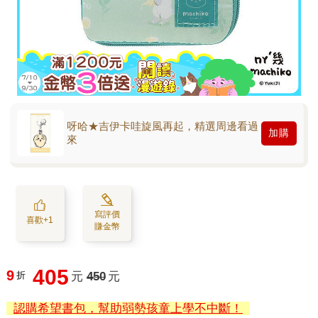
呀哈★吉伊卡哇旋風再起，精選周邊看過
加購
來
寫評價
喜歡+1
賺金幣
405
9
折
元
450
元
認購希望書包，幫助弱勢孩童上學不中斷！