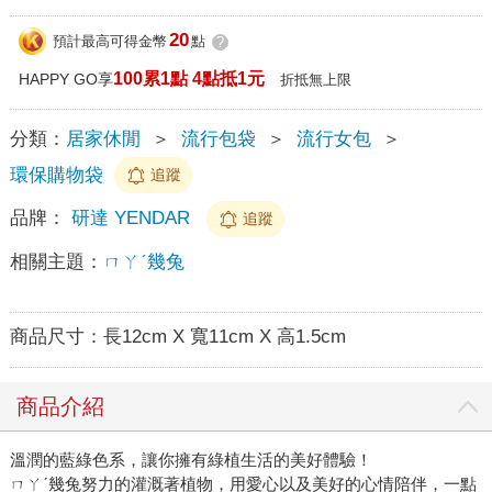
20
預計最高可得金幣
點
?
100累1點 4點抵1元
HAPPY GO享
折抵無上限
分類：
居家休閒
＞
流行包袋
＞
流行女包
＞
環保購物袋
追蹤
品牌：
研達 YENDAR
追蹤
相關主題：
ㄇㄚˊ幾兔
商品尺寸：
長12cm X 寬11cm X 高1.5cm
商品介紹
溫潤的藍綠色系，讓你擁有綠植生活的美好體驗！
ㄇㄚˊ幾兔努力的灌溉著植物，用愛心以及美好的心情陪伴，一點