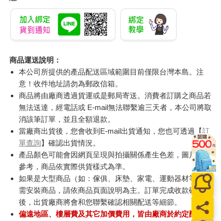
商品運送說明：
本公司所提供的產品配送區域範圍目前僅限台灣本島。注
意！收件地址請勿為郵政信箱。
商品將由廠商透過貨運或是郵局寄送。消費者訂購之商品若
無法送達，經電話或 E-mail無法聯繫逾三天者，本公司將取
消該筆訂單，並且全額退款。
當廠商出貨後，您會收到E-mail出貨通知，您也可透過【
訂
單查詢
】確認出貨情況。
產品顏色可能會因網頁呈現與拍攝關係產生色差，圖片僅供
參考，商品依實際供貨樣式為準。
如果是大型商品（如：傢俱、床墊、家電、運動器材等）及
需安裝商品，請依商品頁面說明為主。訂單完成收款確認
後，出貨廠商將會和您聯繫確認相關配送等細節。
偏遠地區、樓層費及其它加價費用，皆由廠商於約定配送時