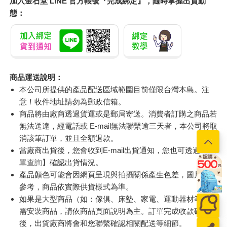
加入金石堂 LINE 官方帳號『完成綁定』，隨時掌握出貨動
態：
商品運送說明：
本公司所提供的產品配送區域範圍目前僅限台灣本島。注
意！收件地址請勿為郵政信箱。
商品將由廠商透過貨運或是郵局寄送。消費者訂購之商品若
無法送達，經電話或 E-mail無法聯繫逾三天者，本公司將取
消該筆訂單，並且全額退款。
當廠商出貨後，您會收到E-mail出貨通知，您也可透過【
訂
單查詢
】確認出貨情況。
產品顏色可能會因網頁呈現與拍攝關係產生色差，圖片僅供
參考，商品依實際供貨樣式為準。
如果是大型商品（如：傢俱、床墊、家電、運動器材等）及
需安裝商品，請依商品頁面說明為主。訂單完成收款確認
後，出貨廠商將會和您聯繫確認相關配送等細節。