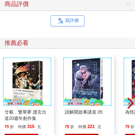
商品評價
寫評價
推薦必看
廿載．繁華夢 護玄出
請解開故事謎底 05
為怪
道20週年創作集
315
221
79
折
特價
元
79
折
特價
元
79
折