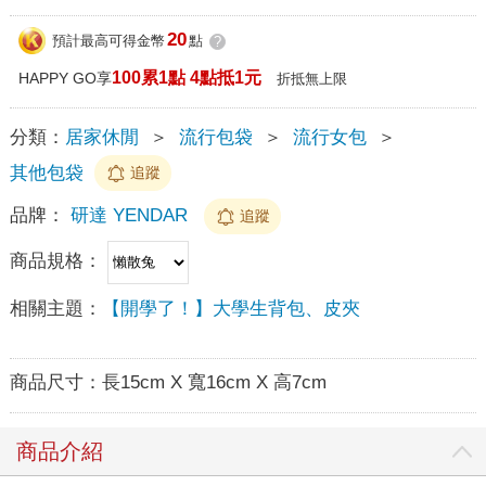
20
預計最高可得金幣
點
?
100累1點 4點抵1元
HAPPY GO享
折抵無上限
分類：
居家休閒
＞
流行包袋
＞
流行女包
＞
其他包袋
追蹤
品牌：
研達 YENDAR
追蹤
商品規格：
相關主題：
【開學了！】大學生背包、皮夾
商品尺寸：
長15cm X 寬16cm X 高7cm
商品介紹