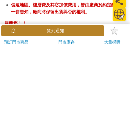
偏遠地區、樓層費及其它加價費用，皆由廠商於約定配送時
一併告知，廠商將保留出貨與否的權利。
提醒您！！
金石堂及銀行均不會請您操作ATM! 如接獲電話要求您前往
貨到通知
ATM提款機，請不要聽從指示，以免受騙上當！
預訂門市商品
門市庫存
大量採購
退換貨須知：
**提醒您，鑑賞期不等於試用期，退回商品須為全新狀態**
依據「消費者保護法」第19條及行政院消費者保護處公告之
「通訊交易解除權合理例外情事適用準則」，以下商品購買
後，除商品本身有瑕疵外，將不提供7天的猶豫期：
易於腐敗、保存期限較短或解約時即將逾期。（如：生
鮮食品）
依消費者要求所為之客製化給付。（客製化商品）
報紙、期刊或雜誌。（含MOOK、外文雜誌）
經消費者拆封之影音商品或電腦軟體。
非以有形媒介提供之數位內容或一經提供即為完成之線
上服務，經消費者事先同意始提供。（如：電子書、電