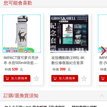
您可能會喜歡
IMPACT寶可夢月亮伊
攻殼機動隊(1995) 4K
IM
布 水壺500ml#灰藍
數位修復版紀念套票
壺 (
IMPKMB13GB
IMU
539
399
特價
元
特價
元
特價
加入購物車
加入購物車
訂購/退換貨須知