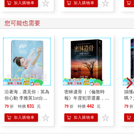
加入購物車
加入購物車
您可能也需要
沿著海，遇見你：英為
密林遺骨（《倫敦時
搞懂
你心動 李雅英1st台灣
報》年度犯罪選書，澳
嗎？
感性紙上電影系列
洲懸疑推理天王克里
智慧
631
442
79
折
特價
元
79
折
特價
元
79
折
斯．漢默《血與寶藏》
精采續作！）
加入購物車
加入購物車