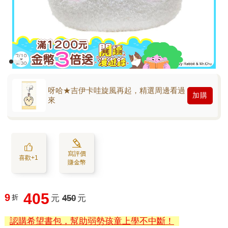
呀哈★吉伊卡哇旋風再起，精選周邊看過
加購
來
寫評價
喜歡+1
賺金幣
405
9
折
元
450
元
認購希望書包，幫助弱勢孩童上學不中斷！