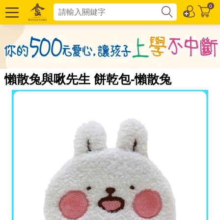
0
懶散兔與啾先生 餅乾包-懶散兔