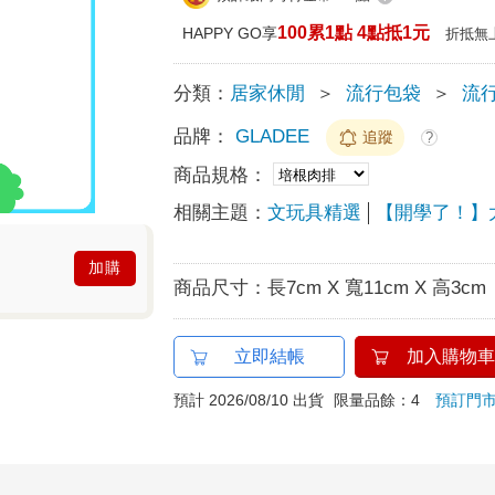
100累1點 4點抵1元
HAPPY GO享
折抵無
分類：
居家休閒
＞
流行包袋
＞
流
品牌：
GLADEE
追蹤
?
商品規格：
相關主題：
文玩具精選
【開學了！】
加購
商品尺寸：
長7cm X 寬11cm X 高3cm
立即結帳
加入購物車
預計 2026/08/10 出貨
限量品餘：4
預訂門