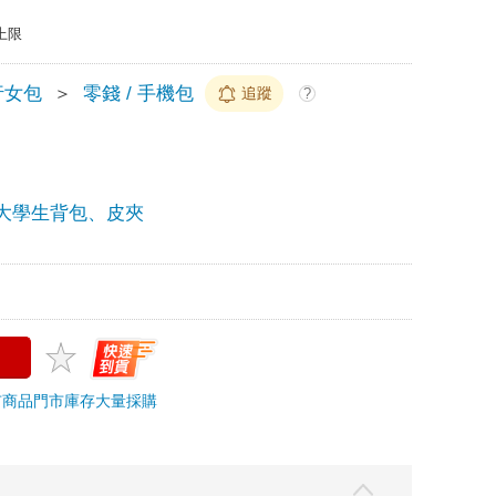
上限
行女包
＞
零錢 / 手機包
追蹤
?
大學生背包、皮夾
市商品
門市庫存
大量採購