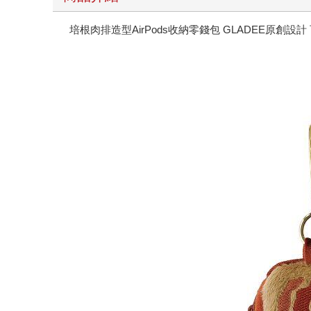
培根肉排造型AirPods收納零錢包 GLADEE原創設