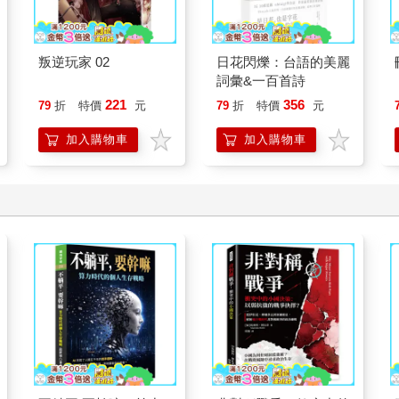
叛逆玩家 02
日花閃爍：台語的美麗
詞彙&一百首詩
221
356
79
折
特價
元
79
折
特價
元
加入購物車
加入購物車