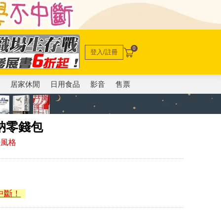
0
登入/註冊
電
居家休閒
日用食品
影音
售票
收納零錢包
特風格
中斷！