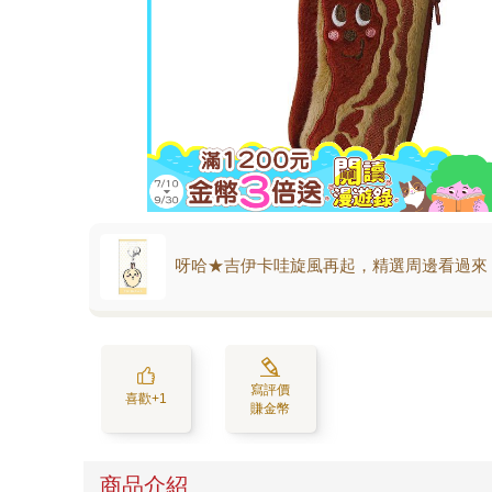
呀哈★吉伊卡哇旋風再起，精選周邊看過來
寫評價
喜歡+1
賺金幣
商品介紹