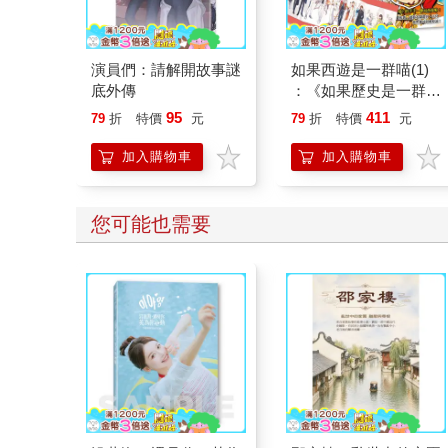
演員們：請解開故事謎
如果西遊是一群喵(1)
底外傳
：《如果歷史是一群
喵》作者最新力作，附
95
411
79
折
特價
元
79
折
特價
元
【首卷特典】拉頁
加入購物車
加入購物車
您可能也需要