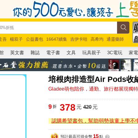
圭吾
楊双子
公益書包
16647續集
吉伊卡哇
高希均
通靈藥師
路邊攤新作
馬斯克
玩具總動員5
超慢跑
館
英文書
雜誌
電子書
文具
玩具親子
3C電玩
家
培根肉排造型Air Pods
Gladee萌包陪你，通勤、旅行都展現獨
378
9
折
元
420
元
認購希望書包，幫助弱勢孩童上學不
15
預計最高可得金幣
點
?