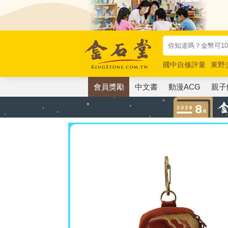
國中自修評量
東野
唯紅花綻放
奧德賽
會員獎勵
中文書
動漫ACG
親子