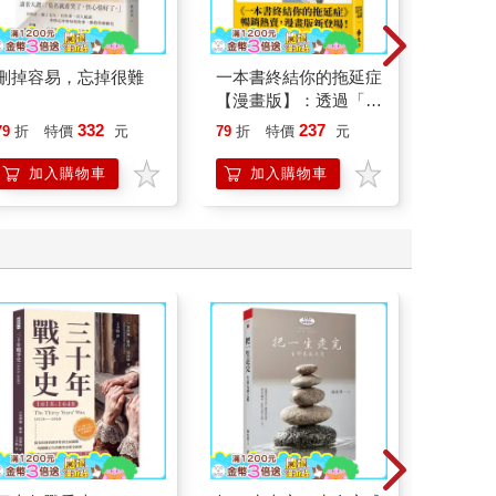
刪掉容易，忘掉很難
一本書終結你的拖延症
底層邏
【漫畫版】：透過「小
界的底
行動」打開大腦的行動
332
237
79
折
特價
元
79
折
特價
元
79
折
開關，懶人也能變身
「行動派」的37個科
加入購物車
加入購物車
加
學方法