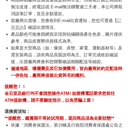
無法送達，經電話或 E-mail無法聯繫逾三天者，本公司將取
消該筆訂單，並且全額退款。
當廠商出貨後，您會收到E-mail出貨通知，您也可透過【
訂
單查詢
】確認出貨情況。
產品顏色可能會因網頁呈現與拍攝關係產生色差，圖片僅供
參考，商品依實際供貨樣式為準。
如果是大型商品（如：傢俱、床墊、家電、運動器材等）及
需安裝商品，請依商品頁面說明為主。訂單完成收款確認
後，出貨廠商將會和您聯繫確認相關配送等細節。
偏遠地區、樓層費及其它加價費用，皆由廠商於約定配送時
一併告知，廠商將保留出貨與否的權利。
提醒您！！
金石堂及銀行均不會請您操作ATM! 如接獲電話要求您前往
ATM提款機，請不要聽從指示，以免受騙上當！
退換貨須知：
**提醒您，鑑賞期不等於試用期，退回商品須為全新狀態**
依據「消費者保護法」第19條及行政院消費者保護處公告之