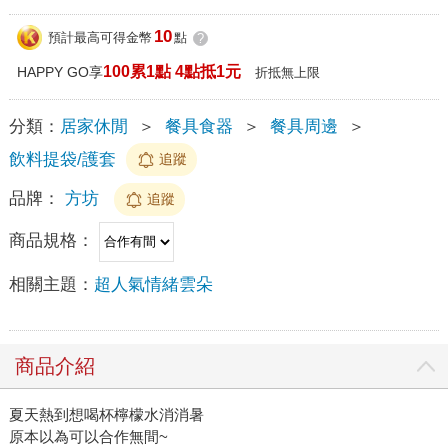
10
預計最高可得金幣
點
?
100累1點 4點抵1元
HAPPY GO享
折抵無上限
分類：
居家休閒
＞
餐具食器
＞
餐具周邊
＞
飲料提袋/護套
追蹤
品牌：
方坊
追蹤
商品規格：
相關主題：
超人氣情緒雲朵
商品介紹
夏天熱到想喝杯檸檬水消消暑
原本以為可以合作無間~