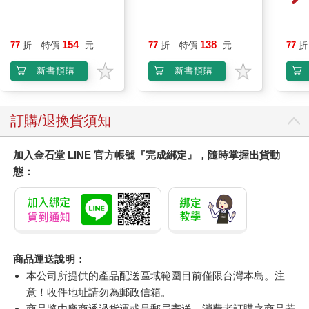
國小翰林小無敵實力評
國小翰林小無敵學習卷
國小
量自然六上｛115學
自然六上｛115學年｝
量社
年｝
年｝
154
138
77
折
特價
元
77
折
特價
元
77
折
新書預購
新書預購
訂購/退換貨須知
加入金石堂 LINE 官方帳號『完成綁定』，隨時掌握出貨動
態：
商品運送說明：
本公司所提供的產品配送區域範圍目前僅限台灣本島。注
意！收件地址請勿為郵政信箱。
商品將由廠商透過貨運或是郵局寄送。消費者訂購之商品若