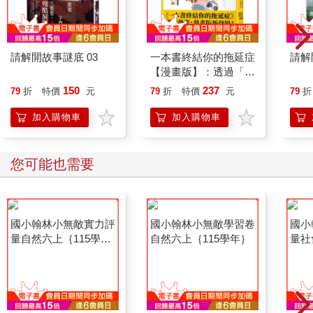
請解開故事謎底 03
一本書終結你的拖延症
請解
【漫畫版】：透過「小
行動」打開大腦的行動
150
237
79
折
特價
元
79
折
特價
元
79
折
開關，懶人也能變身
「行動派」的37個科
加入購物車
加入購物車
學方法
您可能也需要