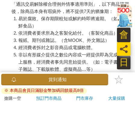
「通訊交易解除權合理例外情事適用準則」，以下商品購買
後，除商品本身有瑕疵外，將不提供7天的猶豫期：
易於腐敗、保存期限較短或解約時即將逾期。（如：生
鮮食品）
會
依消費者要求所為之客製化給付。（客製化商品）
報紙、期刊或雜誌。（含MOOK、外文雜誌）
員
經消費者拆封之影音商品或電腦軟體。
非以有形媒介提供之數位內容或一經提供即為完成之線
日
上服務，經消費者事先同意始提供。（如：電子書、電
子雜誌、下載版軟體、虛擬商品…等）
已拆封之個人衛生用品。（如：內衣褲、刮鬍刀、除毛
刀…等）
若非上列種類商品，均享有到貨7天的猶豫期（含例假
日）。
辦理退換貨時，商品（組合商品恕無法接受單獨退貨）必須
是您收到商品時的原始狀態（包含商品本體、配件、贈品、
保證書、所有附隨資料文件及原廠內外包裝…等），請勿直
接使用原廠包裝寄送，或於原廠包裝上黏貼紙張或書寫文
字。