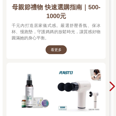
母親節禮物 快速選購指南｜500-
1000元
千元內打造居家儀式感。嚴選舒壓香氛、保冰
杯、慢跑墊，守護媽媽的放鬆時光，讓質感好物
圓滿她的身心平衡。
看更多