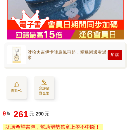
呀哈★吉伊卡哇旋風再起，精選周邊看過
加購
來
寫評價
喜歡+1
賺金幣
261
9
折
元
290
元
認購希望書包，幫助弱勢孩童上學不中斷！