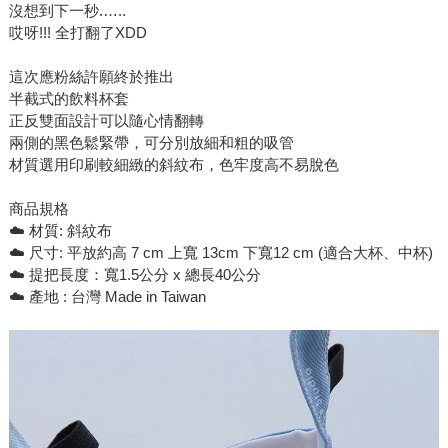
沒想到下一秒.…..
哎呀!!! 全打翻了XDD
這次應粉絲許願終於推出
半截式的飲料杯套
正反雙面設計可以隨心情翻轉
兩側的黑色鬆緊帶，可分別放細和粗的吸管
材質選用印刷較細緻的斜紋布，色牢度高不易脫色
商品規格
☁️ 材質: 斜紋布
☁️ 尺寸: 平放約高 7 cm 上寬 13cm 下寬12 cm (適合大杯、中杯)
☁️ 提把長度：寬1.5公分 x 總長40公分
☁️ 產地 : 台灣 Made in Taiwan