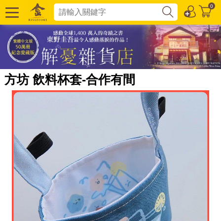
0
方坊 飲料杯套-合作有間