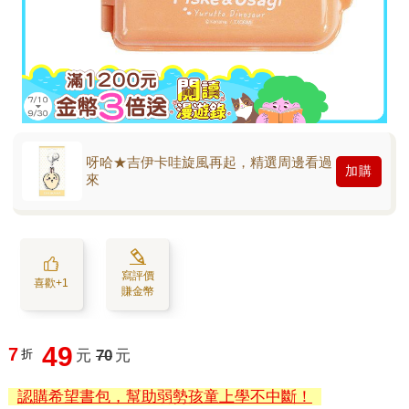
呀哈★吉伊卡哇旋風再起，精選周邊看過
加購
來
寫評價
喜歡+1
賺金幣
49
7
折
元
70
元
認購希望書包，幫助弱勢孩童上學不中斷！