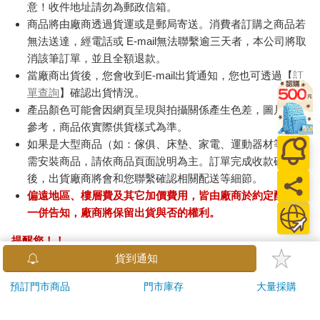
意！收件地址請勿為郵政信箱。
商品將由廠商透過貨運或是郵局寄送。消費者訂購之商品若
無法送達，經電話或 E-mail無法聯繫逾三天者，本公司將取
消該筆訂單，並且全額退款。
當廠商出貨後，您會收到E-mail出貨通知，您也可透過【
訂
單查詢
】確認出貨情況。
產品顏色可能會因網頁呈現與拍攝關係產生色差，圖片僅供
參考，商品依實際供貨樣式為準。
如果是大型商品（如：傢俱、床墊、家電、運動器材等）及
需安裝商品，請依商品頁面說明為主。訂單完成收款確認
後，出貨廠商將會和您聯繫確認相關配送等細節。
偏遠地區、樓層費及其它加價費用，皆由廠商於約定配送時
一併告知，廠商將保留出貨與否的權利。
提醒您！！
金石堂及銀行均不會請您操作ATM! 如接獲電話要求您前往
貨到通知
ATM提款機，請不要聽從指示，以免受騙上當！
預訂門市商品
門市庫存
大量採購
退換貨須知：
**提醒您，鑑賞期不等於試用期，退回商品須為全新狀態**