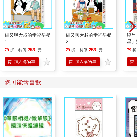
貓又與大叔的幸福早餐
貓又與大叔的幸福早餐
曉星
1
2
星」
20
253
253
79
折
特價
元
79
折
特價
元
79
折
作！
的一
加入購物車
加入購物車
您可能會喜歡