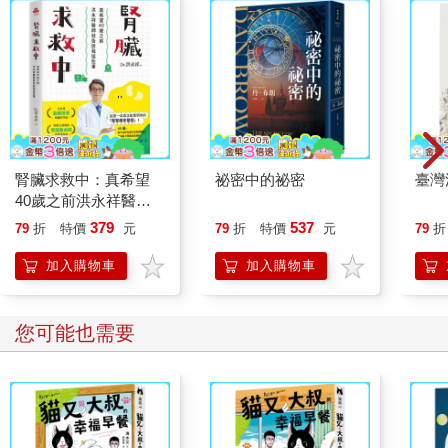
腎臟求救中：真希望
祕密中的祕密
臺灣
40歲之前洪永祥醫師
就告訴我這些事
379
537
79
折
特價
元
79
折
特價
元
79
折
加入購物車
加入購物車
您可能也需要