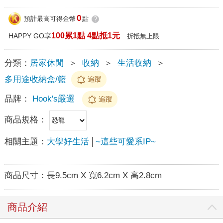
0
預計最高可得金幣
點
?
100累1點 4點抵1元
HAPPY GO享
折抵無上限
分類：
居家休閒
＞
收納
＞
生活收納
＞
多用途收納盒/籃
追蹤
品牌：
Hook's嚴選
追蹤
商品規格：
相關主題：
大學好生活
~這些可愛系IP~
商品尺寸：
長9.5cm X 寬6.2cm X 高2.8cm
商品介紹