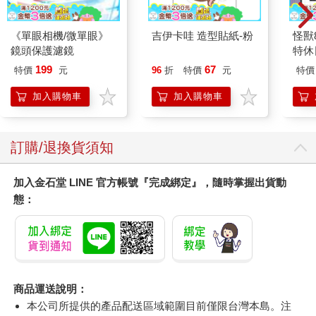
《單眼相機/微單眼》
吉伊卡哇 造型貼紙-粉
怪獸
鏡頭保護濾鏡
特休
加購
199
67
特價
元
96
折
特價
元
特價
加入購物車
加入購物車
訂購/退換貨須知
加入金石堂 LINE 官方帳號『完成綁定』，隨時掌握出貨動
態：
商品運送說明：
本公司所提供的產品配送區域範圍目前僅限台灣本島。注