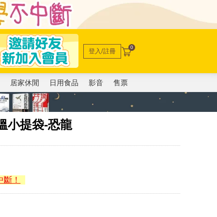
0
登入/註冊
電
居家休閒
日用食品
影音
售票
溫小提袋-恐龍
中斷！