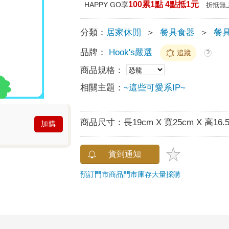
100累1點 4點抵1元
HAPPY GO享
折抵無
分類：
居家休閒
＞
餐具食器
＞
餐
品牌：
Hook's嚴選
追蹤
?
商品規格：
相關主題：
~這些可愛系IP~
商品尺寸：
長19cm X 寬25cm X 高16.
加購
貨到通知
預訂門市商品
門市庫存
大量採購