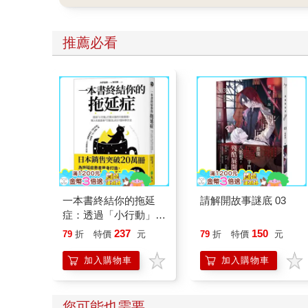
推薦必看
一本書終結你的拖延
請解開故事謎底 03
症：透過「小行動」打
開大腦的行動開關，懶
237
150
79
折
特價
元
79
折
特價
元
人也能變身「行動派」
的37個科學方法
加入購物車
加入購物車
您可能也需要