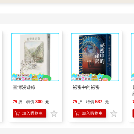
臺灣漫遊錄
祕密中的祕密
300
537
79
折
特價
元
79
折
特價
元
加入購物車
加入購物車