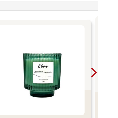
爸
兒
10
耐熱
灑到
以拿
水殘
保持
爸媽