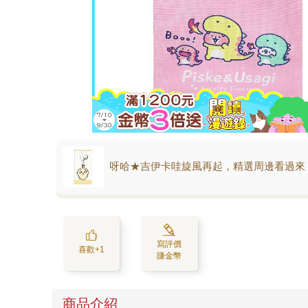
呀哈★吉伊卡哇旋風再起，精選周邊看過來
寫評價
喜歡+1
賺金幣
商品介紹