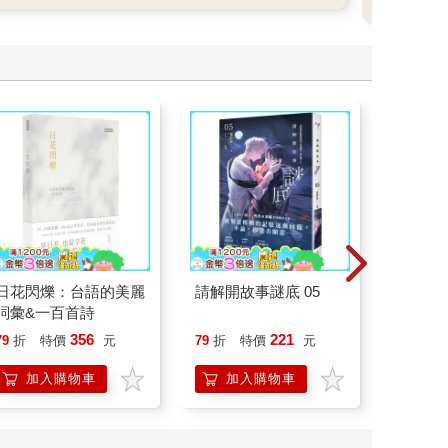
書包
具滿
再享
日花閃爍：台語的美麗
請解開故事謎底 05
演員們
詞彙&一百首詩
底外傳
356
221
79
折
特價
元
79
折
特價
元
79
折
加入購物車
加入購物車
加