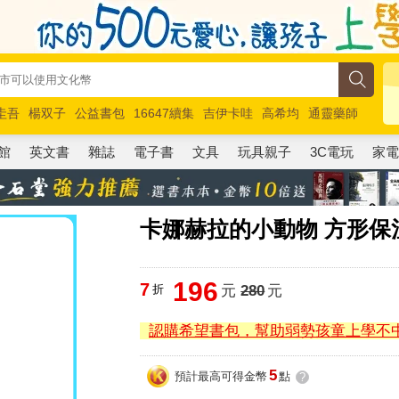
圭吾
楊双子
公益書包
16647續集
吉伊卡哇
高希均
通靈藥師
路邊攤新作
馬斯克
玩具總動員5
超慢跑
館
英文書
雜誌
電子書
文具
玩具親子
3C電玩
家
卡娜赫拉的小動物 方形保
196
7
折
元
280
元
認購希望書包，幫助弱勢孩童上學不
5
預計最高可得金幣
點
?