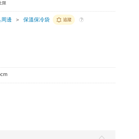
上限
具周邊
＞
保溫保冷袋
追蹤
?
5cm