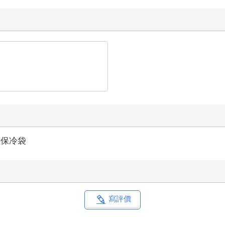
溫保冷袋
寫評價