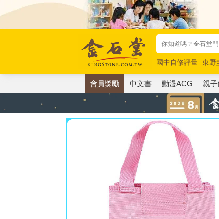
國中自修評量
東野
唯紅花綻放
奧德賽
會員獎勵
中文書
動漫ACG
親子