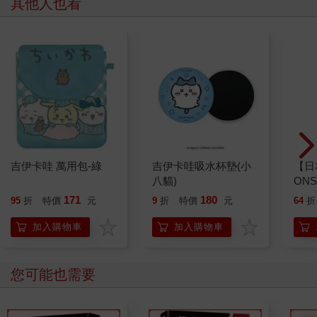
其他人也看
吉伊卡哇 萬用包-綠
吉伊卡哇吸水杯墊(小
【日
八貓)
ONS
波浪
171
180
95
折
特價
元
9
折
特價
元
64
折
特包
布包
加入購物車
加入購物車
您可能也需要