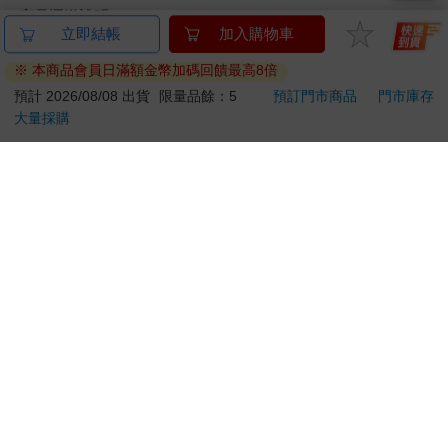
商品運送說明：
本公司所提供的產品配送區域範圍目前僅限台灣本島。注
意！收件地址請勿為郵政信箱。
商品將由廠商透過貨運或是郵局寄送。消費者訂購之商品若
無法送達，經電話或 E-mail無法聯繫逾三天者，本公司將取
消該筆訂單，並且全額退款。
當廠商出貨後，您會收到E-mail出貨通知，您也可透過【
訂
單查詢
】確認出貨情況。
產品顏色可能會因網頁呈現與拍攝關係產生色差，圖片僅供
參考，商品依實際供貨樣式為準。
如果是大型商品（如：傢俱、床墊、家電、運動器材等）及
需安裝商品，請依商品頁面說明為主。訂單完成收款確認
後，出貨廠商將會和您聯繫確認相關配送等細節。
偏遠地區、樓層費及其它加價費用，皆由廠商於約定配送時
一併告知，廠商將保留出貨與否的權利。
提醒您！！
金石堂及銀行均不會請您操作ATM! 如接獲電話要求您前往
ATM提款機，請不要聽從指示，以免受騙上當！