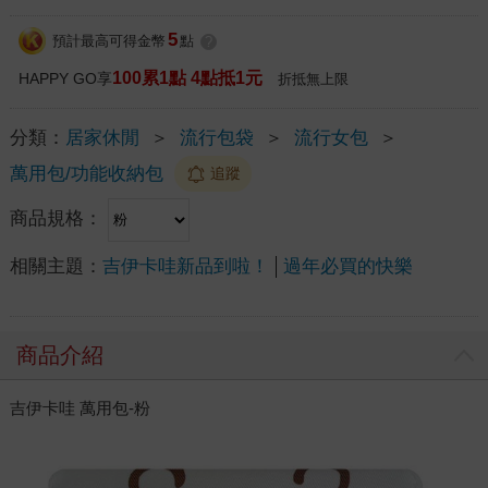
5
預計最高可得金幣
點
?
100累1點 4點抵1元
HAPPY GO享
折抵無上限
分類：
居家休閒
＞
流行包袋
＞
流行女包
＞
萬用包/功能收納包
追蹤
商品規格：
相關主題：
吉伊卡哇新品到啦！
過年必買的快樂
商品介紹
吉伊卡哇 萬用包-粉