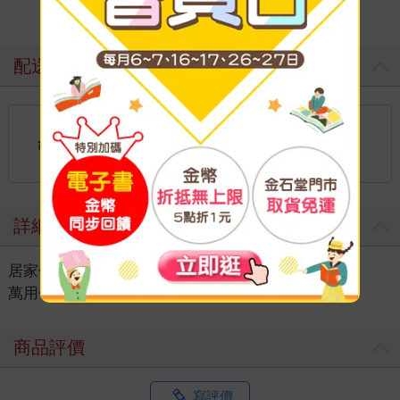
配送方式
國內宅配：本島、離島
到店取貨：
台灣
不限金額免運費
詳細資料
居家休閒
＞
流行包袋
＞
流行女包
＞
萬用包/功能收納包
商品評價
寫評價