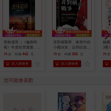
密林遺骨（《倫敦時
非對稱戰爭，衝突中的
她撕
報》年度犯罪選書，澳
小國決策：以弱抗強的
3冊
洲懸疑推理天王克里
戰爭抉擇？從伊拉克、
442
355
79
折
特價
元
79
折
特價
元
79
折
斯．漢默《血與寶藏》
摩爾多瓦到塞爾維亞，
精采續作！）
解析後冷戰時代非對稱
加入購物車
加入購物車
衝突的政治邏輯
您可能會喜歡