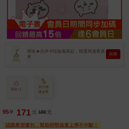
呀哈★吉伊卡哇旋風再起，精選周邊看過
加購
來
寫評價
喜歡+1
賺金幣
171
95
折
元
180
元
認購希望書包，幫助弱勢孩童上學不中斷！