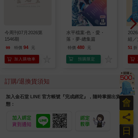
今周刊07月2026第
水平檔案-色・愛・
20
1546期
落・夢-總集篇
組／
94
480
特價
元
特價
元
51
折
99
加入購物車
預購限定
訂購/退換貨須知
加入金石堂 LINE 官方帳號『完成綁定』，隨時掌握出貨動
會
態：
員
日