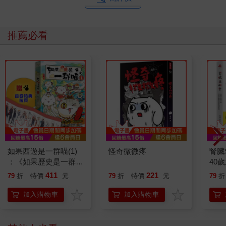
推薦必看
如果西遊是一群喵(1)
怪奇微微疼
腎臟
：《如果歷史是一群
40
喵》作者最新力作，附
就告
411
221
79
折
特價
元
79
折
特價
元
79
折
【首卷特典】拉頁
加入購物車
加入購物車