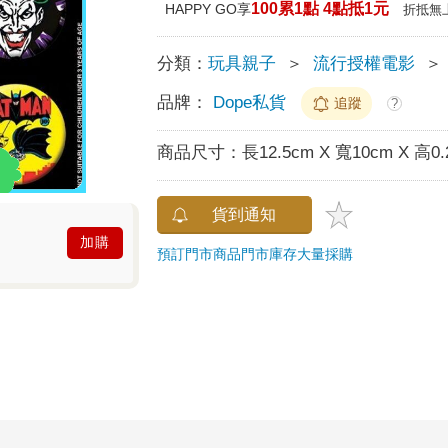
100累1點 4點抵1元
HAPPY GO享
折抵無
分類：
玩具親子
＞
流行授權電影
＞
品牌：
Dope私貨
追蹤
?
商品尺寸：
長12.5cm X 寬10cm X 高0.
貨到通知
加購
預訂門市商品
門市庫存
大量採購