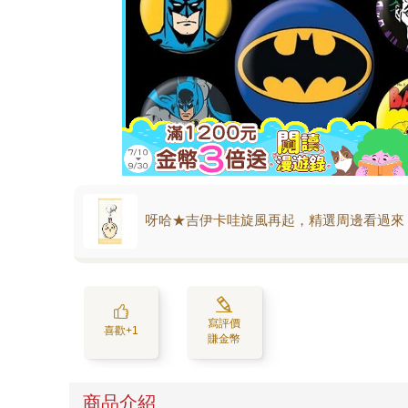
呀哈★吉伊卡哇旋風再起，精選周邊看過來
寫評價
喜歡+1
賺金幣
商品介紹