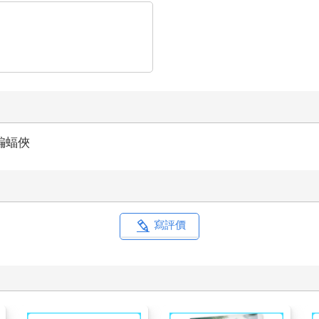
蝙蝠俠
寫評價