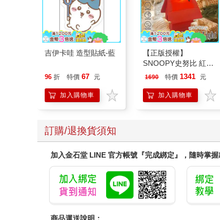
吉伊卡哇 造型貼紙-藍
【正版授權】
SNOOPY史努比 紅屋
造型聲控燈 夜燈 氣氛
67
1341
96
折
特價
元
特價
元
1690
燈
加入購物車
加入購物車
訂購/退換貨須知
加入金石堂 LINE 官方帳號『完成綁定』，隨時掌
商品運送說明：