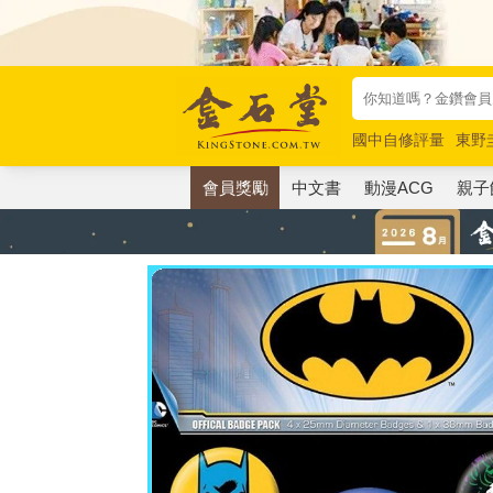
國中自修評量
東野
唯紅花綻放
奧德賽
會員獎勵
中文書
動漫ACG
親子