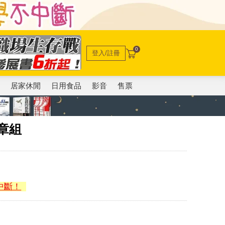
0
登入/註冊
電
居家休閒
日用食品
影音
售票
徽章組
中斷！