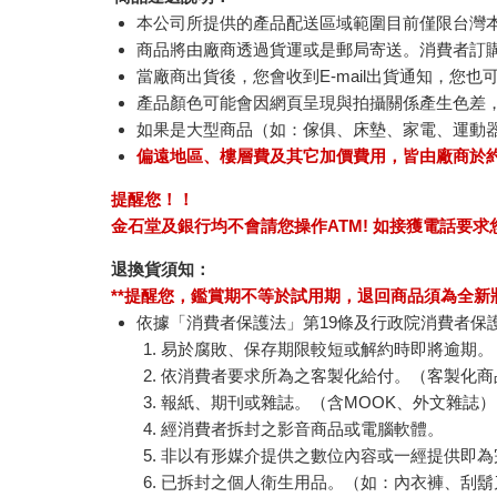
本公司所提供的產品配送區域範圍目前僅限台灣
商品將由廠商透過貨運或是郵局寄送。消費者訂購之
當廠商出貨後，您會收到E-mail出貨通知，您也
產品顏色可能會因網頁呈現與拍攝關係產生色差
如果是大型商品（如：傢俱、床墊、家電、運動
偏遠地區、樓層費及其它加價費用，皆由廠商於
提醒您！！
金石堂及銀行均不會請您操作ATM! 如接獲電話要
退換貨須知：
**提醒您，鑑賞期不等於試用期，退回商品須為全新狀
依據「消費者保護法」第19條及行政院消費者保
易於腐敗、保存期限較短或解約時即將逾期。
依消費者要求所為之客製化給付。（客製化商
報紙、期刊或雜誌。（含MOOK、外文雜誌）
經消費者拆封之影音商品或電腦軟體。
非以有形媒介提供之數位內容或一經提供即為
已拆封之個人衛生用品。（如：內衣褲、刮鬍