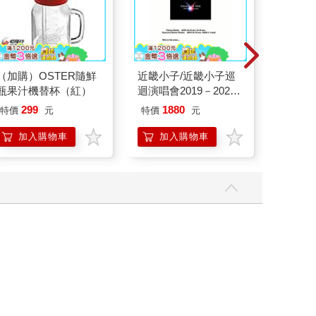
（加購）OSTER隨鮮
近畿小子/近畿小子巡
JELLI
瓶果汁機替杯（紅）
迴演唱會2019－2020
3.5m
ThanKs 2 YOU 藍光初
式耳機 J
299
1880
特價
元
特價
元
特
299
回版（3Blu－ray）
加入購物車
加入購物車
加