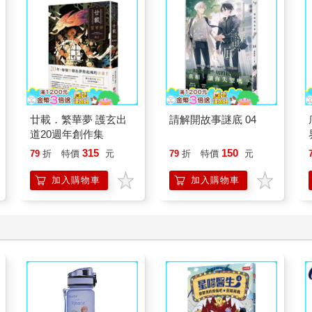
廿載．繁華夢 護玄出
請解開故事謎底 04
道20週年創作集
315
150
79
折
特價
元
79
折
特價
元
加入購物車
加入購物車