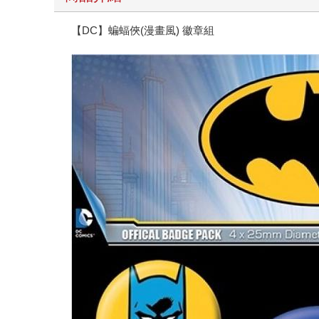
【DC】蝙蝠俠(漫畫風) 徽章組