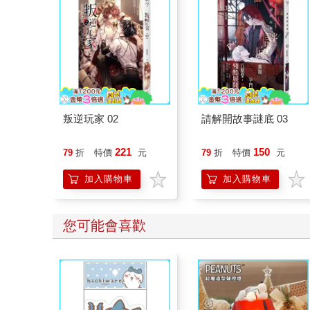
叛逆玩家 02
請解開故事謎底 03
221
150
79
折
特價
元
79
折
特價
元
加入購物車
加入購物車
您可能會喜歡