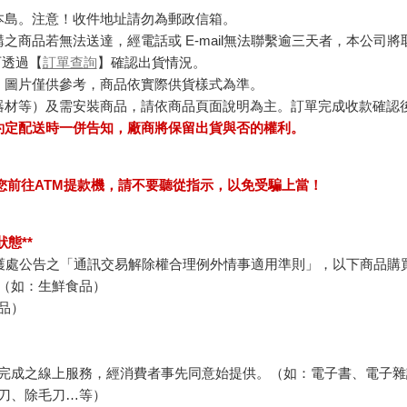
本島。注意！收件地址請勿為郵政信箱。
商品若無法送達，經電話或 E-mail無法聯繫逾三天者，本公司
可透過【
訂單查詢
】確認出貨情況。
，圖片僅供參考，商品依實際供貨樣式為準。
器材等）及需安裝商品，請依商品頁面說明為主。訂單完成收款確認
約定配送時一併告知，廠商將保留出貨與否的權利。
求您前往ATM提款機，請不要聽從指示，以免受騙上當！
態**
護處公告之「通訊交易解除權合理例外情事適用準則」，以下商品購
（如：生鮮食品）
品）
完成之線上服務，經消費者事先同意始提供。（如：電子書、電子雜
刀、除毛刀…等）