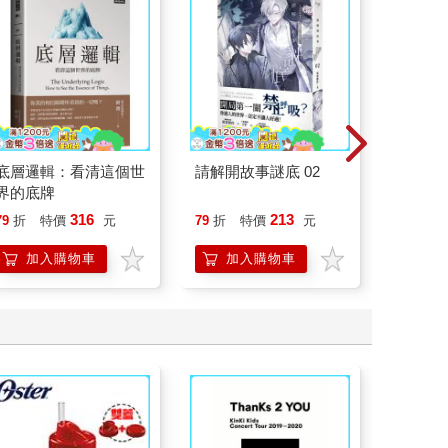
底層邏輯：看清這個世
請解開故事謎底 02
如果歷
界的底牌
(15)
貓漫畫
316
213
79
折
特價
元
79
折
特價
元
79
折
加入購物車
加入購物車
加