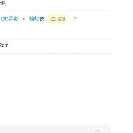
上限
DC電影
＞
蝙蝠俠
追蹤
?
2cm