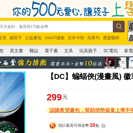
圭吾
楊双子
公益書包
16647續集
吉伊卡哇
高希均
通靈藥師
路邊攤新作
馬斯克
玩具總動員5
超慢跑
館
英文書
雜誌
電子書
文具
玩具親子
3C電玩
家
【DC】蝙蝠俠(漫畫風) 
299
元
認購希望書包，幫助弱勢孩童上學不
10
預計最高可得金幣
點
?