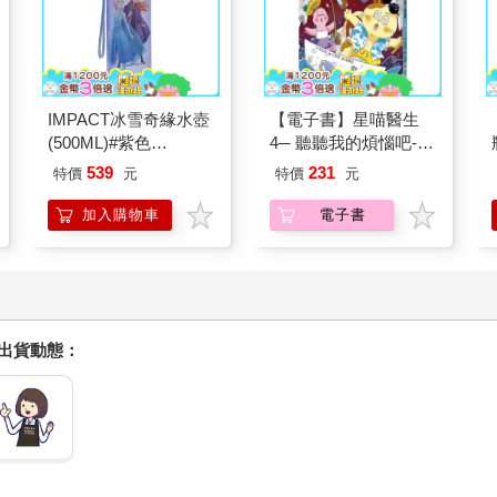
IMPACT冰雪奇緣水壺
【電子書】星喵醫生
(500ML)#紫色
4─ 聽聽我的煩惱吧-假
IMDSB01PL
期挑戰
539
231
特價
元
特價
元
加入購物車
電子書
握出貨動態：