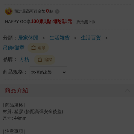
0
預計最高可得金幣
點
?
100累1點 4點抵1元
HAPPY GO享
折抵無上限
分類：
居家休閒
＞
生活雜貨
＞
生活百貨
＞
吊飾/徽章
追蹤
品牌：
方坊
追蹤
商品規格：
商品介紹
| 商品規格 |
材質: 塑膠 (搭配高彈安全後蓋)
尺寸: 44mm
| 注意事項 |