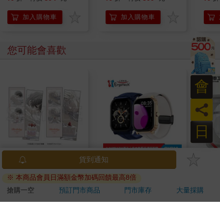
失眠可能都是心病！照
的心
護必讀老年憂鬱症指南
加入購物車
加入購物車
您可能會喜歡
會
員
日
16647 Birthday Cake
ERGOLINK 人因科技
【太
拍貼風小卡組
SW210 2.01吋5ATM游
吋壁
泳心率血氧藍牙通話腕
機)
120
1090
特價
元
特價
元
1990
1499
錶
加入購物車
加入購物車