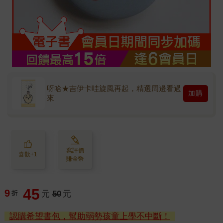
呀哈★吉伊卡哇旋風再起，精選周邊看過
加購
來
寫評價
喜歡+1
賺金幣
45
9
折
元
50
元
認購希望書包，幫助弱勢孩童上學不中斷！