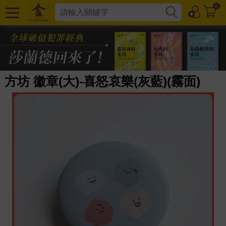
0
方坊 徽章(大)-喜怒哀樂(灰藍)(霧面)