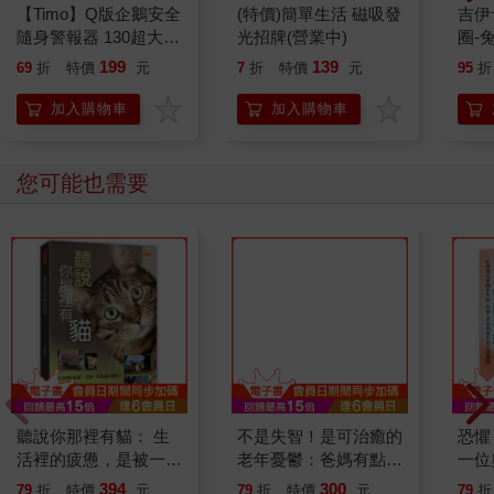
【Timo】Q版企鵝安全
(特價)簡單生活 磁吸發
吉伊卡哇 
隨身警報器 130超大分
光招牌(營業中)
圈-
貝企鵝警報器 造型隨
199
139
69
折
特價
元
7
折
特價
元
95
折
身安全防狼神器
加入購物車
加入購物車
您可能也需要
聽說你那裡有貓： 生
不是失智！是可治癒的
恐懼
活裡的疲憊，是被一隻
老年憂鬱：爸媽有點怪
一位
隻貓治癒的。
怪的？悲觀易怒、健忘
敗、
394
300
79
折
特價
元
79
折
特價
元
79
折