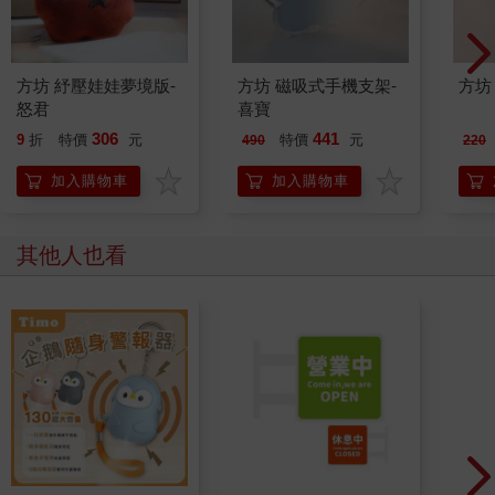
方坊 紓壓娃娃夢境版-
方坊 磁吸式手機支架-
方坊
怒君
喜寶
306
441
9
折
特價
元
特價
元
490
220
加入購物車
加入購物車
其他人也看