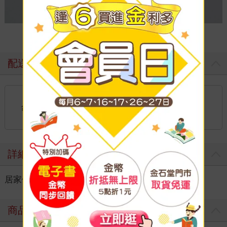
配送方式
國內宅配：本島、離島
到店取貨：
台灣
不限金額免運費
詳細資料
居家休閒
＞
生活雜貨
＞
生活百貨
＞
吊飾/徽章
商品評價