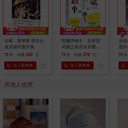
廿載．繁華夢 護玄出
腎臟求救中：真希望
演員
道20週年創作集
40歲之前洪永祥醫師
底外
就告訴我這些事
315
379
79
折
特價
元
79
折
特價
元
79
折
加入購物車
加入購物車
其他人也買