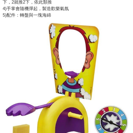
下，2就推2下，依此類推
4)手掌會隨機彈起，製造歡樂氣氛
5)配件：轉盤與一塊海綿