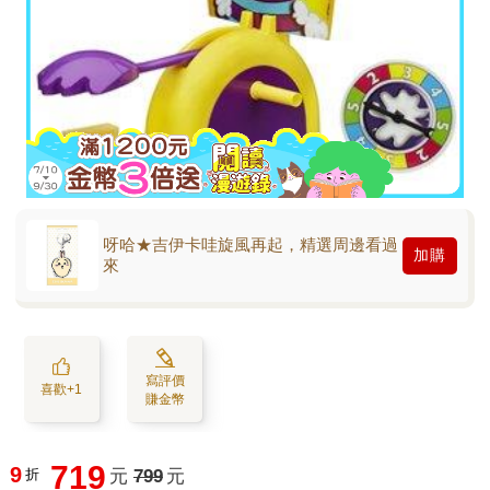
呀哈★吉伊卡哇旋風再起，精選周邊看過
加購
來
寫評價
喜歡+1
賺金幣
719
9
折
元
799
元