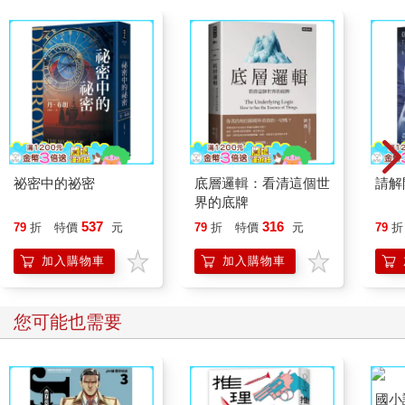
祕密中的祕密
底層邏輯：看清這個世
請解
界的底牌
537
316
79
折
特價
元
79
折
特價
元
79
折
加入購物車
加入購物車
您可能也需要