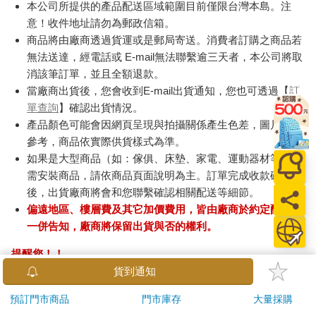
本公司所提供的產品配送區域範圍目前僅限台灣本島。注
意！收件地址請勿為郵政信箱。
商品將由廠商透過貨運或是郵局寄送。消費者訂購之商品若
無法送達，經電話或 E-mail無法聯繫逾三天者，本公司將取
消該筆訂單，並且全額退款。
當廠商出貨後，您會收到E-mail出貨通知，您也可透過【
訂
單查詢
】確認出貨情況。
產品顏色可能會因網頁呈現與拍攝關係產生色差，圖片僅供
參考，商品依實際供貨樣式為準。
如果是大型商品（如：傢俱、床墊、家電、運動器材等）及
需安裝商品，請依商品頁面說明為主。訂單完成收款確認
後，出貨廠商將會和您聯繫確認相關配送等細節。
偏遠地區、樓層費及其它加價費用，皆由廠商於約定配送時
一併告知，廠商將保留出貨與否的權利。
提醒您！！
金石堂及銀行均不會請您操作ATM! 如接獲電話要求您前往
貨到通知
ATM提款機，請不要聽從指示，以免受騙上當！
預訂門市商品
門市庫存
大量採購
退換貨須知：