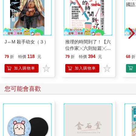
J⇔M 殺手幼女（３）
推理的時間到了！【六
國小
位作家╳六則短篇╳致
國語
讀者的挑戰書】
118
394
79
折
特價
元
79
折
特價
元
68
折
加入購物車
加入購物車
您可能會喜歡