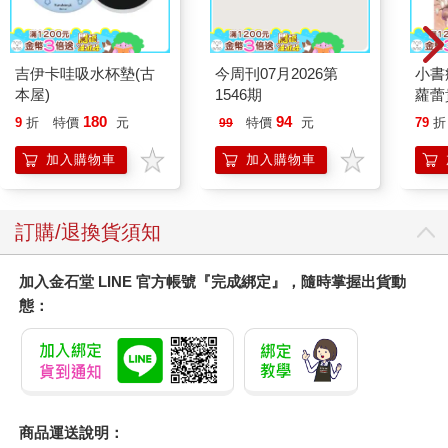
吉伊卡哇吸水杯墊(古
今周刊07月2026第
小書
本屋)
1546期
蘿蕾
180
94
9
折
特價
元
特價
元
79
折
99
加入購物車
加入購物車
訂購/退換貨須知
加入金石堂 LINE 官方帳號『完成綁定』，隨時掌握出貨動
態：
商品運送說明：