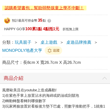
認購希望書包，幫助弱勢孩童上學不中斷！
35
預計最高可得金幣
點
?
100累1點 4點抵1元
HAPPY GO享
折抵無上限
分類：
玩具親子
＞
桌上遊戲
＞
桌遊品牌推薦
＞
MONOPOLY地產大亨
追蹤
商品尺寸：
長8cm X 寬26.7cm X 高26.7cm
商品介紹
風靡歐美且在youtube上造成轟動!
1)在紫色手掌上放置沾水的海綿或奶油或刮鬍泡
2)轉動轉盤看轉到哪個數字
3)玩家將臉放置於看板後方墊下巴處，照數字推動把手，1就推1