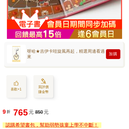
呀哈★吉伊卡哇旋風再起，精選周邊看過
加購
來
寫評價
喜歡+1
賺金幣
765
9
折
元
850
元
認購希望書包，幫助弱勢孩童上學不中斷！