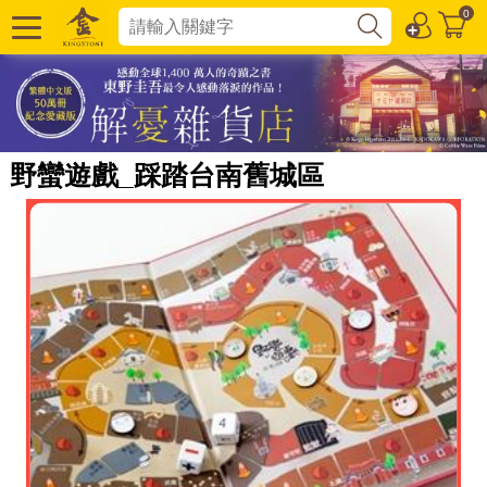
0
野蠻遊戲_踩踏台南舊城區