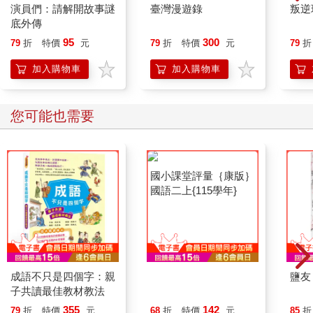
演員們：請解開故事謎
臺灣漫遊錄
叛逆
底外傳
95
300
79
折
特價
元
79
折
特價
元
79
折
加入購物車
加入購物車
您可能也需要
成語不只是四個字：親
國小課堂評量｛康版｝
鹽友
子共讀最佳教材教法
國語二上{115學年}
355
142
79
折
特價
元
68
折
特價
元
85
折