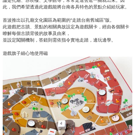
論是孔廟、赤崁樓、文學館等，常常走進去逛一圈就出來。因
此，我們希望透過此遊戲能將台南各具特色的景點介紹給玩家。
首波推出以孔廟文化園區為範圍的“走踏台南舊城區”版。
此遊戲把古蹟、景點的相關典故設定為遊戲關卡，經由各個關卡
瞭解每個古蹟背後的故事及由來，
並設定闖關機制，答錯則需依指令實地走踏，邊玩邊學。
遊戲旗子細心地使用磁