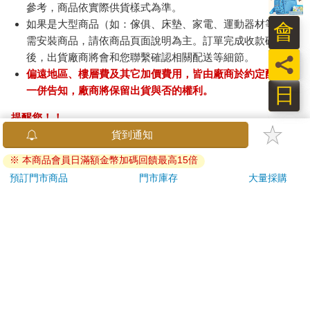
參考，商品依實際供貨樣式為準。
如果是大型商品（如：傢俱、床墊、家電、運動器材等）及
會
需安裝商品，請依商品頁面說明為主。訂單完成收款確認
後，出貨廠商將會和您聯繫確認相關配送等細節。
員
偏遠地區、樓層費及其它加價費用，皆由廠商於約定配送時
日
一併告知，廠商將保留出貨與否的權利。
提醒您！！
金石堂及銀行均不會請您操作ATM! 如接獲電話要求您前往
ATM提款機，請不要聽從指示，以免受騙上當！
退換貨須知：
**提醒您，鑑賞期不等於試用期，退回商品須為全新狀態**
依據「消費者保護法」第19條及行政院消費者保護處公告之
「通訊交易解除權合理例外情事適用準則」，以下商品購買
後，除商品本身有瑕疵外，將不提供7天的猶豫期：
易於腐敗、保存期限較短或解約時即將逾期。（如：生
鮮食品）
依消費者要求所為之客製化給付。（客製化商品）