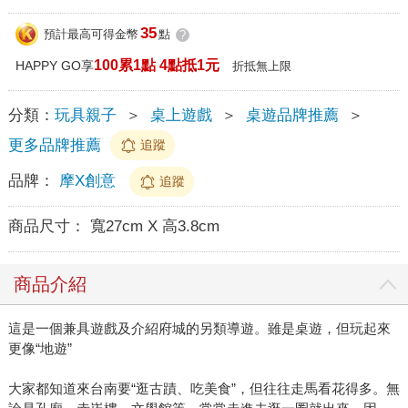
35
預計最高可得金幣
點
?
100累1點 4點抵1元
HAPPY GO享
折抵無上限
分類：
玩具親子
＞
桌上遊戲
＞
桌遊品牌推薦
＞
更多品牌推薦
追蹤
品牌：
摩X創意
追蹤
商品尺寸：
寬27cm X 高3.8cm
商品介紹
這是一個兼具遊戲及介紹府城的另類導遊。雖是桌遊，但玩起來
更像“地遊”
大家都知道來台南要“逛古蹟、吃美食”，但往往走馬看花得多。無