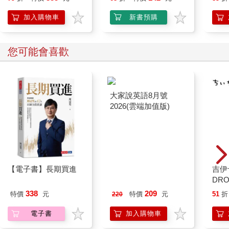
加入購物車
新書預購
您可能會喜歡
【電子書】長期買進
大家說英語8月號
吉伊
2026(雲端加值版)
DR
水晶
338
209
特價
元
特價
元
51
折
220
貼紙
兔兔 
電子書
加入購物車