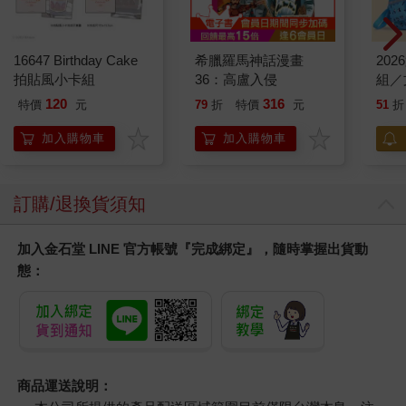
16647 Birthday Cake
希臘羅馬神話漫畫
20
拍貼風小卡組
36：高盧入侵
組／
120
316
特價
元
79
折
特價
元
51
折
加入購物車
加入購物車
訂購/退換貨須知
加入金石堂 LINE 官方帳號『完成綁定』，隨時掌握出貨動
態：
商品運送說明：