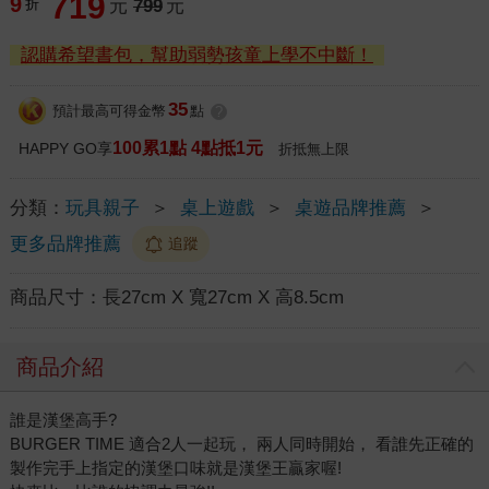
719
9
折
元
799
元
認購希望書包，幫助弱勢孩童上學不中斷！
35
預計最高可得金幣
點
?
100累1點 4點抵1元
HAPPY GO享
折抵無上限
分類：
玩具親子
＞
桌上遊戲
＞
桌遊品牌推薦
＞
更多品牌推薦
追蹤
商品尺寸：
長27cm X 寬27cm X 高8.5cm
商品介紹
誰是漢堡高手?
BURGER TIME 適合2人一起玩， 兩人同時開始， 看誰先正確的
製作完手上指定的漢堡口味就是漢堡王贏家喔!