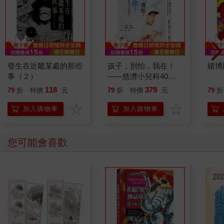
發生在近畿某處的那些
孩子，別怕，我在！
賭博國
事（２）
——慈濟小兒科40年
的守護與接力
118
379
79
折
特價
元
79
折
特價
元
79
折
加入購物車
加入購物車
您可能會喜歡