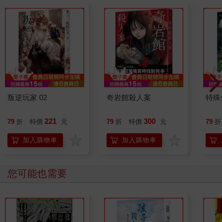
叛逆玩家 02
奇岩館殺人案
特殊傳
221
300
79
折
特價
元
79
折
特價
元
79
折
加入購物車
加入購物車
您可能也需要