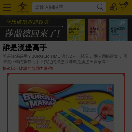
0
誰是漢堡高手
誰是漢堡高手？BURGER TIME 適合2人一起玩， 兩人同時開始， 看
誰先正確的製作完手上指定的漢堡口味就是漢堡王贏家喔！
快來比一比誰的協調力最強!!