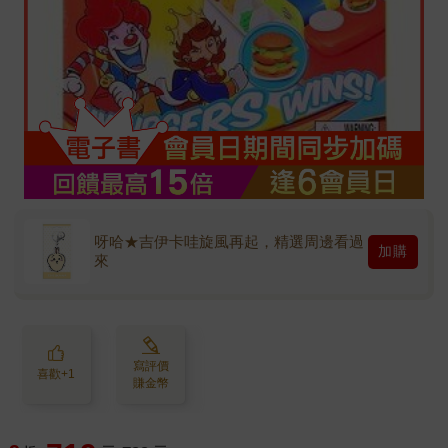
呀哈★吉伊卡哇旋風再起，精選周邊看過
加購
來
寫評價
喜歡+1
賺金幣