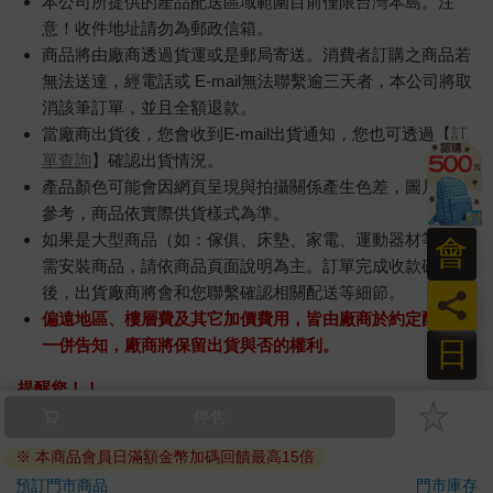
本公司所提供的產品配送區域範圍目前僅限台灣本島。注
意！收件地址請勿為郵政信箱。
商品將由廠商透過貨運或是郵局寄送。消費者訂購之商品若
無法送達，經電話或 E-mail無法聯繫逾三天者，本公司將取
消該筆訂單，並且全額退款。
當廠商出貨後，您會收到E-mail出貨通知，您也可透過【
訂
單查詢
】確認出貨情況。
產品顏色可能會因網頁呈現與拍攝關係產生色差，圖片僅供
參考，商品依實際供貨樣式為準。
如果是大型商品（如：傢俱、床墊、家電、運動器材等）及
會
需安裝商品，請依商品頁面說明為主。訂單完成收款確認
後，出貨廠商將會和您聯繫確認相關配送等細節。
員
偏遠地區、樓層費及其它加價費用，皆由廠商於約定配送時
日
一併告知，廠商將保留出貨與否的權利。
提醒您！！
金石堂及銀行均不會請您操作ATM! 如接獲電話要求您前往
停售
ATM提款機，請不要聽從指示，以免受騙上當！
※ 本商品會員日滿額金幣加碼回饋最高15倍
退換貨須知：
預訂門市商品
門市庫存