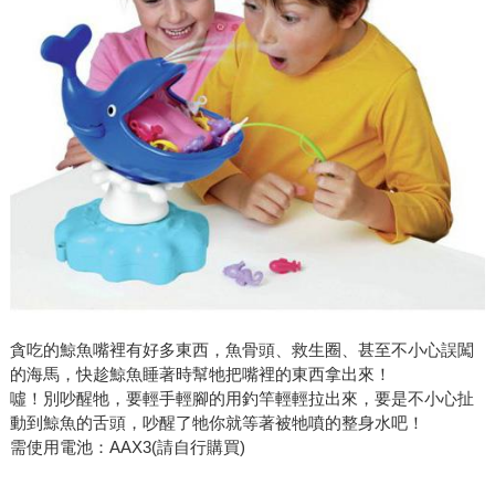
貪吃的鯨魚嘴裡有好多東西，魚骨頭、救生圈、甚至不小心誤闖
的海馬，快趁鯨魚睡著時幫牠把嘴裡的東西拿出來！
噓！別吵醒牠，要輕手輕腳的用釣竿輕輕拉出來，要是不小心扯
動到鯨魚的舌頭，吵醒了牠你就等著被牠噴的整身水吧！
需使用電池：AAX3(請自行購買)