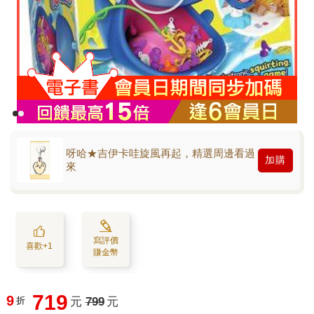
呀哈★吉伊卡哇旋風再起，精選周邊看過
加購
來
寫評價
喜歡+1
賺金幣
719
9
折
元
799
元