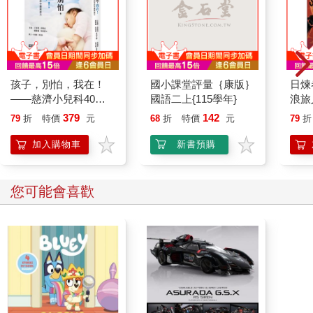
孩子，別怕，我在！
國小課堂評量｛康版｝
日煉
——慈濟小兒科40年
國語二上{115學年}
浪旅
的守護與接力
幻天
379
142
79
折
特價
元
68
折
特價
元
79
折
撼全
加入購物車
新書預購
您可能會喜歡