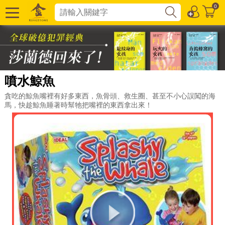
0
噴水鯨魚
貪吃的鯨魚嘴裡有好多東西，魚骨頭、救生圈、甚至不小心誤闖的海
馬，快趁鯨魚睡著時幫牠把嘴裡的東西拿出來！