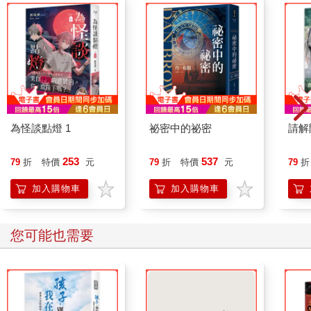
為怪談點燈 1
祕密中的祕密
請解
253
537
79
折
特價
元
79
折
特價
元
79
折
加入購物車
加入購物車
您可能也需要