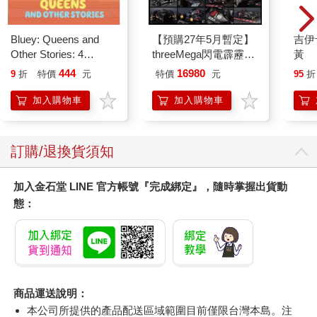
Bluey: Queens and
【預購27年5月暫定】
吉伊
Other Stories: 4
threeMega閃電霹靂車
黃
Stories in 1 Book.
VA Hi-SPEC UNITED
444
16980
9
折
特價
元
特價
元
95
折
Hooray!
阿斯拉 G.S.X RS
SIREN 黑色限定
加入購物車
加入購物車
訂購/退換貨須知
加入金石堂 LINE 官方帳號『完成綁定』，隨時掌握出貨動
態：
商品運送說明：
本公司所提供的產品配送區域範圍目前僅限台灣本島。注