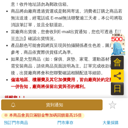
意！收件地址請勿為郵政信箱。
商品將由廠商透過貨運或是郵局寄送。消費者訂購之商品若
無法送達，經電話或 E-mail無法聯繫逾三天者，本公司將取
消該筆訂單，並且全額退款。
當廠商出貨後，您會收到E-mail出貨通知，您也可透過【
訂
單查詢
】確認出貨情況。
產品顏色可能會因網頁呈現與拍攝關係產生色差，圖片僅供
參考，商品依實際供貨樣式為準。
如果是大型商品（如：傢俱、床墊、家電、運動器材等）及
會
需安裝商品，請依商品頁面說明為主。訂單完成收款確認
後，出貨廠商將會和您聯繫確認相關配送等細節。
員
偏遠地區、樓層費及其它加價費用，皆由廠商於約定配送時
日
一併告知，廠商將保留出貨與否的權利。
提醒您！！
金石堂及銀行均不會請您操作ATM! 如接獲電話要求您前往
貨到通知
ATM提款機，請不要聽從指示，以免受騙上當！
※ 本商品會員日滿額金幣加碼回饋最高15倍
退換貨須知：
預訂門市商品
門市庫存
大量採購