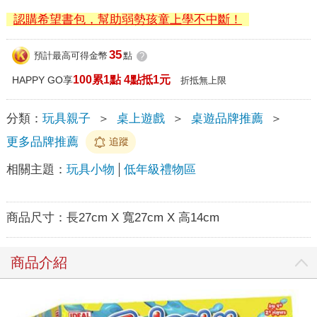
認購希望書包，幫助弱勢孩童上學不中斷！
35
預計最高可得金幣
點
?
100累1點 4點抵1元
HAPPY GO享
折抵無上限
分類：
玩具親子
＞
桌上遊戲
＞
桌遊品牌推薦
＞
更多品牌推薦
追蹤
相關主題：
玩具小物
低年級禮物區
商品尺寸：
長27cm X 寬27cm X 高14cm
商品介紹