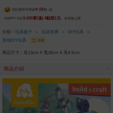
15
預計最高可得金幣
點
?
100累1點 4點抵1元
HAPPY GO享
折抵無上限
分類：
玩具親子
＞
玩具世界
＞
DIY玩具
＞
其他DIY玩具
追蹤
商品尺寸：
長13cm X 寬18cm X 高4.5cm
商品介紹