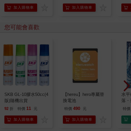
品格教育｜同理心｜勇
氣】★坦承一切是彌補
加入購物車
加入購物車
錯誤的第一步★陪孩子
練習放下心中的大石頭
您可能會喜歡
SKB GL-10膠水50cc(4
【hereu】hero專屬替
水平
版)隨機出貨
換電池
落・
11
490
92
折
特價
元
特價
元
特價
加入購物車
加入購物車