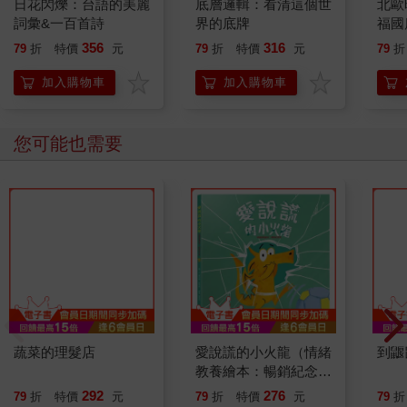
日花閃爍：台語的美麗
底層邏輯：看清這個世
北歐
詞彙&一百首詩
界的底牌
福國
356
316
79
折
特價
元
79
折
特價
元
79
折
加入購物車
加入購物車
您可能也需要
蔬菜的理髮店
愛說謊的小火龍（情緒
到鼴
教養繪本：暢銷紀念
版）【SEL情緒素養｜
292
276
79
折
特價
元
79
折
特價
元
79
折