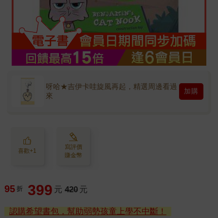
呀哈★吉伊卡哇旋風再起，精選周邊看過
加購
來
寫評價
喜歡+1
賺金幣
399
95
折
元
420
元
認購希望書包，幫助弱勢孩童上學不中斷！