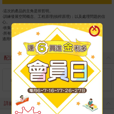
‧這次的產品的主角是班哲明。
‧訓練發展空間概念、工程原理(槓桿原理)；以及處理問題的信
心。
‧收集全系列讓小朋友的學習更完整喔。
‧所有零組件與GoldieBlox全系列皆相容。
適用年齡：6歲以上
配送方式
國內宅配：本島、離島
到店取貨：
台灣
不限金額免運費
詳細資料