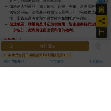
參考，商品依實際供貨樣式為準。
如果是大型商品（如：傢俱、床墊、家電、運動器材等）及
會
需安裝商品，請依商品頁面說明為主。訂單完成收款確認
後，出貨廠商將會和您聯繫確認相關配送等細節。
員
偏遠地區、樓層費及其它加價費用，皆由廠商於約定配送時
日
一併告知，廠商將保留出貨與否的權利。
提醒您！！
金石堂及銀行均不會請您操作ATM! 如接獲電話要求您前往
貨到通知
ATM提款機，請不要聽從指示，以免受騙上當！
※ 本商品會員日滿額金幣加碼回饋最高15倍
退換貨須知：
預訂門市商品
門市庫存
大量採購
**提醒您，鑑賞期不等於試用期，退回商品須為全新狀態**
依據「消費者保護法」第19條及行政院消費者保護處公告之
「通訊交易解除權合理例外情事適用準則」，以下商品購買
後，除商品本身有瑕疵外，將不提供7天的猶豫期：
易於腐敗、保存期限較短或解約時即將逾期。（如：生
鮮食品）
依消費者要求所為之客製化給付。（客製化商品）
報紙、期刊或雜誌。（含MOOK、外文雜誌）