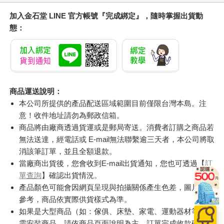
加入金石堂 LINE 官方帳號『完成綁定』，隨時掌握出貨動
態：
商品運送說明：
本公司所提供的產品配送區域範圍目前僅限台灣本島。注
意！收件地址請勿為郵政信箱。
商品將由廠商透過貨運或是郵局寄送。消費者訂購之商品若
無法送達，經電話或 E-mail無法聯繫逾三天者，本公司將取
消該筆訂單，並且全額退款。
當廠商出貨後，您會收到E-mail出貨通知，您也可透過【
訂
單查詢
】確認出貨情況。
產品顏色可能會因網頁呈現與拍攝關係產生色差，圖片僅供
參考，商品依實際供貨樣式為準。
如果是大型商品（如：傢俱、床墊、家電、運動器材等）及
需安裝商品，請依商品頁面說明為主。訂單完成收款確認