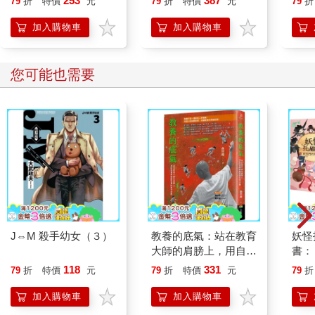
253
387
79
折
特價
元
79
折
特價
元
79
折
加入購物車
加入購物車
您可能也需要
J⇔M 殺手幼女（３）
教養的底氣：站在教育
妖怪
大師的肩膀上，用自我
書：
覺察啟動教養的複利效
喳／
118
331
79
折
特價
元
79
折
特價
元
79
折
應
加入購物車
加入購物車