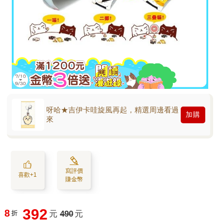
呀哈★吉伊卡哇旋風再起，精選周邊看過
加購
來
寫評價
喜歡+1
賺金幣
392
8
折
元
490
元