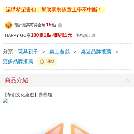
認購希望書包，幫助弱勢孩童上學不中斷！
15
預計最高可得金幣
點
?
100累1點 4點抵1元
HAPPY GO享
折抵無上限
分類：
玩具親子
＞
桌上遊戲
＞
桌遊品牌推薦
＞
更多品牌推薦
追蹤
商品介紹
【華創文化桌遊】疊疊貓