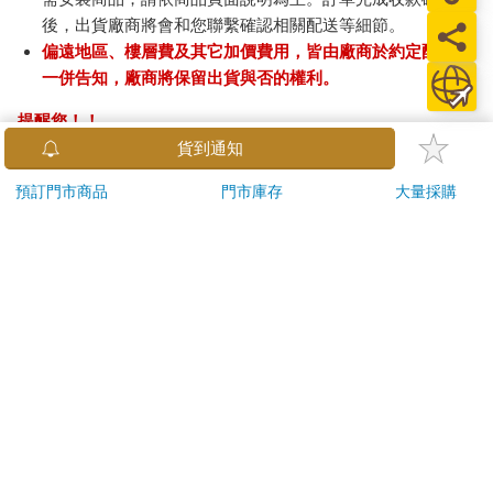
後，出貨廠商將會和您聯繫確認相關配送等細節。
偏遠地區、樓層費及其它加價費用，皆由廠商於約定配送時
一併告知，廠商將保留出貨與否的權利。
提醒您！！
金石堂及銀行均不會請您操作ATM! 如接獲電話要求您前往
貨到通知
ATM提款機，請不要聽從指示，以免受騙上當！
預訂門市商品
門市庫存
大量採購
退換貨須知：
**提醒您，鑑賞期不等於試用期，退回商品須為全新狀態**
依據「消費者保護法」第19條及行政院消費者保護處公告之
「通訊交易解除權合理例外情事適用準則」，以下商品購買
後，除商品本身有瑕疵外，將不提供7天的猶豫期：
易於腐敗、保存期限較短或解約時即將逾期。（如：生
鮮食品）
依消費者要求所為之客製化給付。（客製化商品）
報紙、期刊或雜誌。（含MOOK、外文雜誌）
經消費者拆封之影音商品或電腦軟體。
非以有形媒介提供之數位內容或一經提供即為完成之線