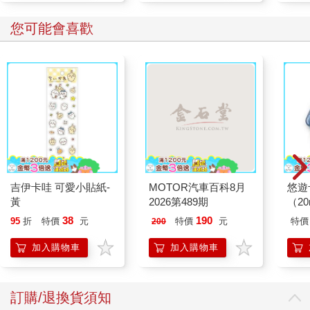
您可能會喜歡
吉伊卡哇 可愛小貼紙-
MOTOR汽車百科8月
悠遊
黃
2026第489期
（2
38
190
95
折
特價
元
特價
元
特價
200
加入購物車
加入購物車
訂購/退換貨須知