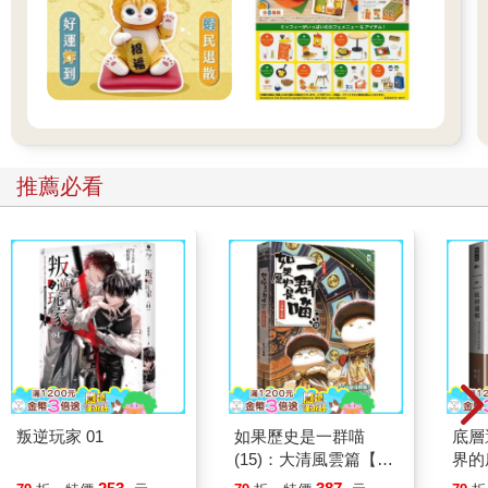
推薦必看
叛逆玩家 01
如果歷史是一群喵
底層
(15)：大清風雲篇【萌
界的
貓漫畫學歷史】