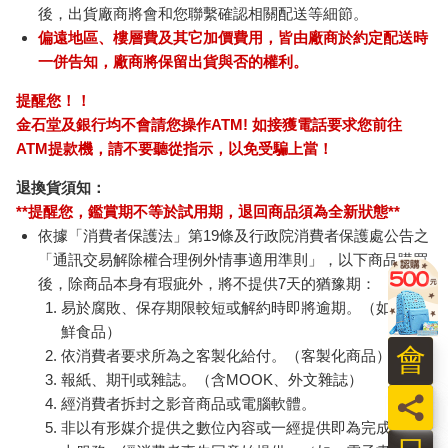
後，出貨廠商將會和您聯繫確認相關配送等細節。
偏遠地區、樓層費及其它加價費用，皆由廠商於約定配送時
一併告知，廠商將保留出貨與否的權利。
提醒您！！
金石堂及銀行均不會請您操作ATM! 如接獲電話要求您前往
ATM提款機，請不要聽從指示，以免受騙上當！
退換貨須知：
**提醒您，鑑賞期不等於試用期，退回商品須為全新狀態**
依據「消費者保護法」第19條及行政院消費者保護處公告之
「通訊交易解除權合理例外情事適用準則」，以下商品購買
後，除商品本身有瑕疵外，將不提供7天的猶豫期：
易於腐敗、保存期限較短或解約時即將逾期。（如：生
鮮食品）
會
依消費者要求所為之客製化給付。（客製化商品）
報紙、期刊或雜誌。（含MOOK、外文雜誌）
員
經消費者拆封之影音商品或電腦軟體。
非以有形媒介提供之數位內容或一經提供即為完成之線