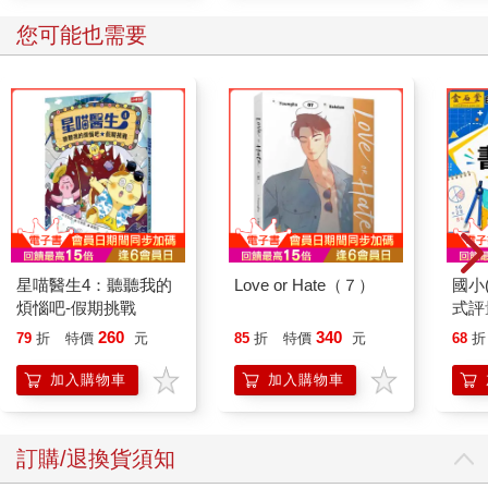
您可能也需要
星喵醫生4：聽聽我的
Love or Hate（７）
國小
煩惱吧-假期挑戰
式評
年｝
260
340
79
折
特價
元
85
折
特價
元
68
折
加入購物車
加入購物車
訂購/退換貨須知