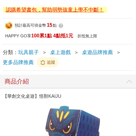
認購希望書包，幫助弱勢孩童上學不中斷！
15
預計最高可得金幣
點
?
100累1點 4點抵1元
HAPPY GO享
折抵無上限
分類：
玩具親子
＞
桌上遊戲
＞
桌遊品牌推薦
＞
更多品牌推薦
追蹤
商品介紹
【華創文化桌遊】怪獸KAIJU