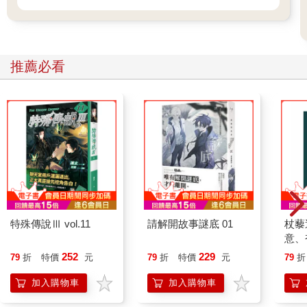
推薦必看
特殊傳說Ⅲ vol.11
請解開故事謎底 01
杖藜
意、
恭談
252
229
79
折
特價
元
79
折
特價
元
79
折
想
加入購物車
加入購物車