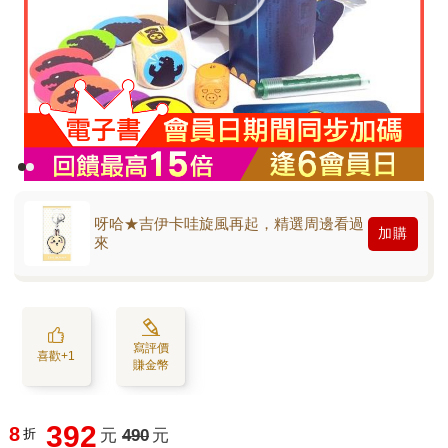
呀哈★吉伊卡哇旋風再起，精選周邊看過
加購
來
寫評價
喜歡+1
賺金幣
392
8
折
元
490
元