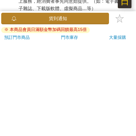
日
上服務，經消費者事先同意始提供。（如：電子書、電
子雜誌、下載版軟體、虛擬商品…等）
已拆封之個人衛生用品。（如：內衣褲、刮鬍刀、除毛
刀…等）
若非上列種類商品，均享有到貨7天的猶豫期（含例假
日）。
辦理退換貨時，商品（組合商品恕無法接受單獨退貨）必須
是您收到商品時的原始狀態（包含商品本體、配件、贈品、
保證書、所有附隨資料文件及原廠內外包裝…等），請勿直
接使用原廠包裝寄送，或於原廠包裝上黏貼紙張或書寫文
字。
退回商品若無法回復原狀，將請您負擔回復原狀所需費用，
嚴重時將影響您的退貨權益。