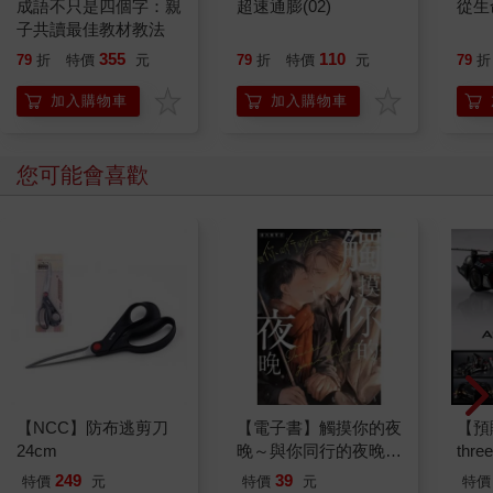
成語不只是四個字：親
超速通膨(02)
從生
子共讀最佳教材教法
355
110
79
折
特價
元
79
折
特價
元
79
折
加入購物車
加入購物車
您可能會喜歡
【NCC】防布逃剪刀
【電子書】觸摸你的夜
【預
24cm
晚～與你同行的夜晚～
thr
(番外篇)
VA 
249
39
特價
元
特價
元
特價