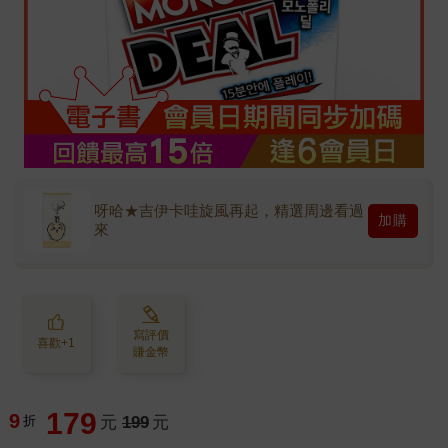
呀哈★吉伊卡哇旋風再起，精選周邊看過
加購
來
寫評價
喜歡+1
賺金幣
179
9
折
元
199
元