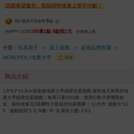
認購希望書包，幫助弱勢孩童上學不中斷！
5
預計最高可得金幣
點
?
100累1點 4點抵1元
HAPPY GO享
折抵無上限
分類：
玩具親子
＞
桌上遊戲
＞
桌遊品牌推薦
＞
MONOPOLY地產大亨
追蹤
商品介紹
1.9*9.2*14.3cm更新版地產大亨紙牌交易遊戲 最快速又簡單的地
產大亨紙牌交易遊戲！每局只要15分鐘，使用行動卡來獲取租
金。最快收集完3張屬性卡套裝的玩家獲勝！ 1) 內含: 遊戲卡*11
0、遊戲規則*1 2) 年齡: 8+ 3) 遊玩人數: 2-5人