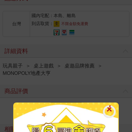
國內宅配：本島、離島
到店取貨：
台灣
不限金額免運費
詳細資料
玩具親子
＞
桌上遊戲
＞
桌遊品牌推薦
＞
MONOPOLY地產大亨
商品評價
寫評價
相關主題