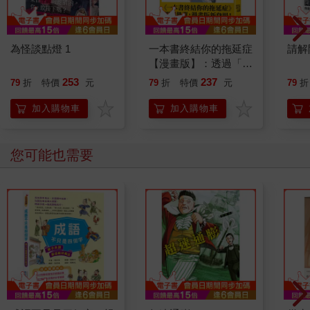
為怪談點燈 1
一本書終結你的拖延症
請解
【漫畫版】：透過「小
行動」打開大腦的行動
253
237
79
折
特價
元
79
折
特價
元
79
折
開關，懶人也能變身
「行動派」的37個科
加入購物車
加入購物車
學方法
您可能也需要