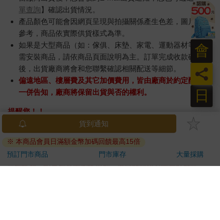
單查詢
】確認出貨情況。
產品顏色可能會因網頁呈現與拍攝關係產生色差，圖片僅供
參考，商品依實際供貨樣式為準。
如果是大型商品（如：傢俱、床墊、家電、運動器材等）及
會
需安裝商品，請依商品頁面說明為主。訂單完成收款確認
後，出貨廠商將會和您聯繫確認相關配送等細節。
員
偏遠地區、樓層費及其它加價費用，皆由廠商於約定配送時
日
一併告知，廠商將保留出貨與否的權利。
提醒您！！
金石堂及銀行均不會請您操作ATM! 如接獲電話要求您前往
貨到通知
ATM提款機，請不要聽從指示，以免受騙上當！
※ 本商品會員日滿額金幣加碼回饋最高15倍
退換貨須知：
預訂門市商品
門市庫存
大量採購
**提醒您，鑑賞期不等於試用期，退回商品須為全新狀態**
依據「消費者保護法」第19條及行政院消費者保護處公告之
「通訊交易解除權合理例外情事適用準則」，以下商品購買
後，除商品本身有瑕疵外，將不提供7天的猶豫期：
易於腐敗、保存期限較短或解約時即將逾期。（如：生