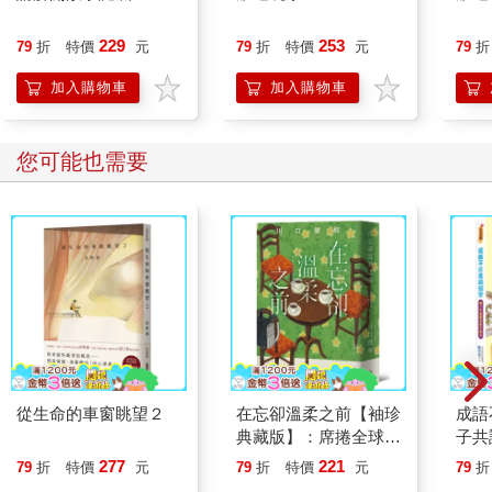
229
253
79
折
特價
元
79
折
特價
元
79
折
加入購物車
加入購物車
您可能也需要
從生命的車窗眺望２
在忘卻溫柔之前【袖珍
成語
典藏版】：席捲全球之
子共
現象級話題《在咖啡冷
277
221
79
折
特價
元
79
折
特價
元
79
折
掉之前》系列作品