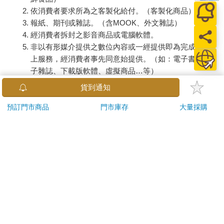
依消費者要求所為之客製化給付。（客製化商品）
報紙、期刊或雜誌。（含MOOK、外文雜誌）
經消費者拆封之影音商品或電腦軟體。
非以有形媒介提供之數位內容或一經提供即為完成之線
上服務，經消費者事先同意始提供。（如：電子書、電
子雜誌、下載版軟體、虛擬商品…等）
已拆封之個人衛生用品。（如：內衣褲、刮鬍刀、除毛
貨到通知
刀…等）
若非上列種類商品，均享有到貨7天的猶豫期（含例假
預訂門市商品
門市庫存
大量採購
日）。
辦理退換貨時，商品（組合商品恕無法接受單獨退貨）必須
是您收到商品時的原始狀態（包含商品本體、配件、贈品、
保證書、所有附隨資料文件及原廠內外包裝…等），請勿直
接使用原廠包裝寄送，或於原廠包裝上黏貼紙張或書寫文
字。
退回商品若無法回復原狀，將請您負擔回復原狀所需費用，
嚴重時將影響您的退貨權益。