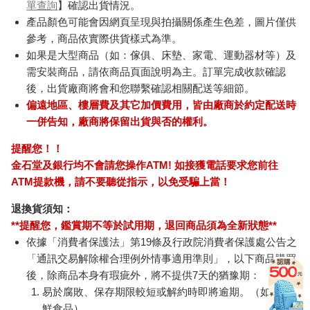
單查詢
】確認出貨情況。
產品顏色可能會因網頁呈現與拍攝關係產生色差，圖片僅供
參考，商品依實際供貨樣式為準。
如果是大型商品（如：傢俱、床墊、家電、運動器材等）及
需安裝商品，請依商品頁面說明為主。訂單完成收款確認
後，出貨廠商將會和您聯繫確認相關配送等細節。
偏遠地區、樓層費及其它加價費用，皆由廠商於約定配送時
一併告知，廠商將保留出貨與否的權利。
提醒您！！
金石堂及銀行均不會請您操作ATM! 如接獲電話要求您前往
ATM提款機，請不要聽從指示，以免受騙上當！
退換貨須知：
**提醒您，鑑賞期不等於試用期，退回商品須為全新狀態**
依據「消費者保護法」第19條及行政院消費者保護處公告之
「通訊交易解除權合理例外情事適用準則」，以下商品購買
後，除商品本身有瑕疵外，將不提供7天的猶豫期：
易於腐敗、保存期限較短或解約時即將逾期。（如：生
鮮食品）