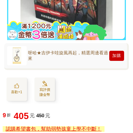
呀哈★吉伊卡哇旋風再起，精選周邊看過
加購
來
寫評價
喜歡+1
賺金幣
405
9
折
元
450
元
認購希望書包，幫助弱勢孩童上學不中斷！