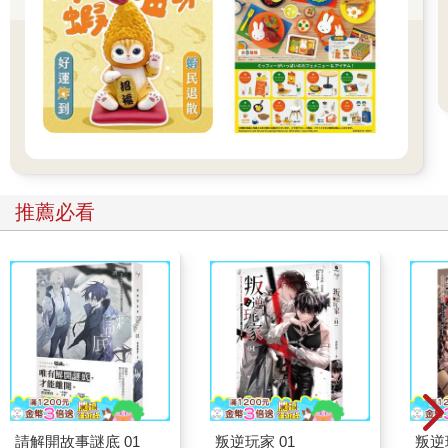
推薦必看
請解開故事謎底 01
叛逆玩家 01
叛逆