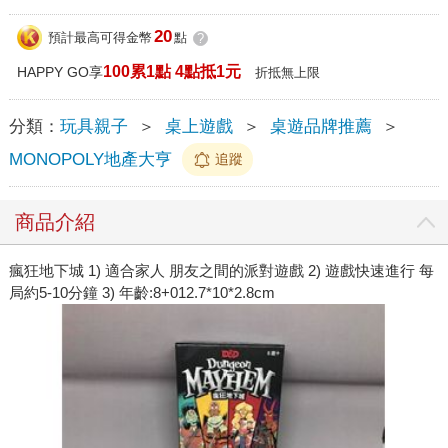
20
預計最高可得金幣
點
?
100累1點 4點抵1元
HAPPY GO享
折抵無上限
分類：
玩具親子
＞
桌上遊戲
＞
桌遊品牌推薦
＞
MONOPOLY地產大亨
追蹤
商品介紹
瘋狂地下城 1) 適合家人 朋友之間的派對遊戲 2) 遊戲快速進行 每
局約5-10分鐘 3) 年齡:8+012.7*10*2.8cm