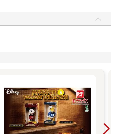
過
闔
歡
過年
人小
同樂