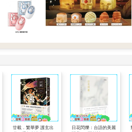
廿載．繁華夢 護玄出
日花閃爍：台語的美麗