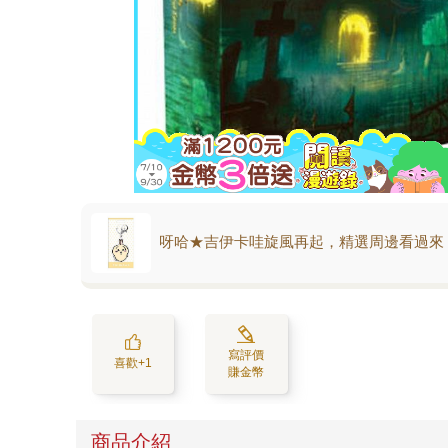
呀哈★吉伊卡哇旋風再起，精選周邊看過來
寫評價
喜歡+1
賺金幣
商品介紹