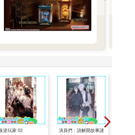
一起
翻天
看
更
多
叛逆玩家 02
演員們：請解開故事謎
如果西遊