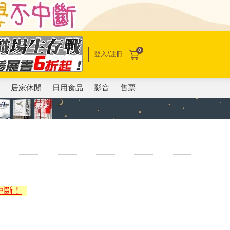
0
登入/註冊
電
居家休閒
日用食品
影音
售票
中斷！