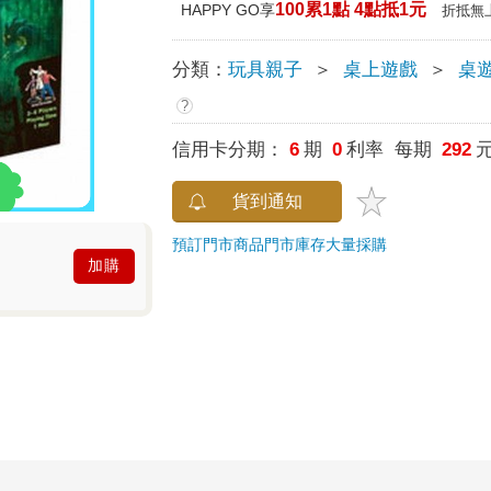
100累1點 4點抵1元
HAPPY GO享
折抵無
分類：
玩具親子
＞
桌上遊戲
＞
桌
?
信用卡分期：
6
期
0
利率 每期
292
貨到通知
預訂門市商品
門市庫存
大量採購
加購