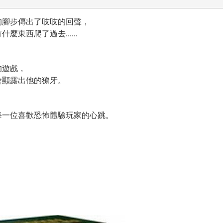
的腳步傳出了吱吱的回聲，
東西爬了過去......
的遊戲，
會顯露出他的獠牙。
每一位喜歡恐怖體驗玩家的心跳。