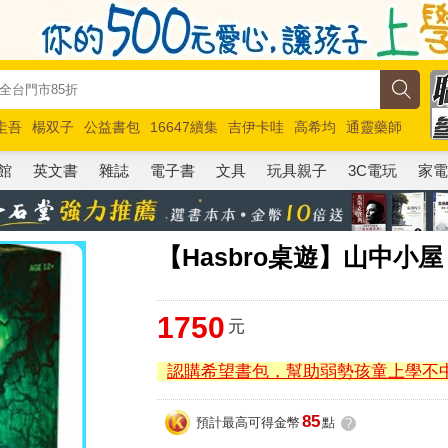
圭吾
楊双子
公益書包
16647續集
吉伊卡哇
高希均
通靈藥師
路邊攤新作
馬斯克
玩具總動員5
超慢跑
館
英文書
雜誌
電子書
文具
玩具親子
3C電玩
家
【Hasbro桌遊】山中小屋
1750
元
認購希望書包，幫助弱勢孩童上學不
85
預計最高可得金幣
點
?