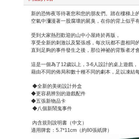
新的恐怖夜等待著您和您的朋友們。踏在樓梯上
空氣中瀰漫著一股腐壞的屍臭，在你的背上似乎有什麼
受到大家熱烈歡迎的山中小屋終於再版，
享受全新的刺激以及緊張感，每次玩都不盡相同
直到足夠的事件發生之後，那位神祕的背叛者才
這是一個為了12歲以上，3-6人設計的桌上遊戲，
藉由不同的佈局和數十種不同的劇本，足以凍結
◆全新的美術設計外盒
◆更容易辨別的遊戲配件
◆五張新物品卡
◆八個新鬧鬼事件
內含規則說明書（中文）
適用牌套：5.7*11cm（約80張紙牌）