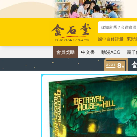
國中自修評量
東野
唯紅花綻放
奧德賽
會員獎勵
中文書
動漫ACG
親子