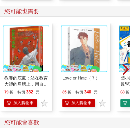
您可能也需要
教養的底氣：站在教育
Love or Hate（７）
國小
大師的肩膀上，用自我
數學
覺察啟動教養的複利效
332
340
79
折
特價
元
85
折
特價
元
68
折
應
加入購物車
加入購物車
您可能會喜歡