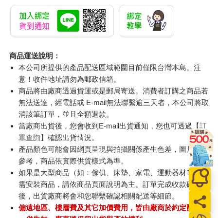
商品運送說明：
本公司所提供的產品配送區域範圍目前僅限台灣本島。注
意！收件地址請勿為郵政信箱。
商品將由廠商透過貨運或是郵局寄送。消費者訂購之商品若
無法送達，經電話或 E-mail無法聯繫逾三天者，本公司將取
消該筆訂單，並且全額退款。
當廠商出貨後，您會收到E-mail出貨通知，您也可透過【
訂
單查詢
】確認出貨情況。
產品顏色可能會因網頁呈現與拍攝關係產生色差，圖片僅供
參考，商品依實際供貨樣式為準。
如果是大型商品（如：傢俱、床墊、家電、運動器材等）及
需安裝商品，請依商品頁面說明為主。訂單完成收款確認
後，出貨廠商將會和您聯繫確認相關配送等細節。
偏遠地區、樓層費及其它加價費用，皆由廠商於約定配送時