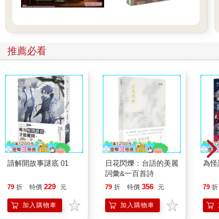
推薦必看
請解開故事謎底 01
日花閃爍：台語的美麗
為怪
詞彙&一百首詩
229
356
79
折
特價
元
79
折
特價
元
79
折
加入購物車
加入購物車