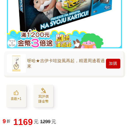
呀哈★吉伊卡哇旋風再起，精選周邊看過
加購
來
寫評價
喜歡+1
賺金幣
1169
9
折
元
1299
元