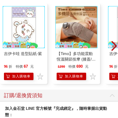
吉伊卡哇 造型貼紙-紫
【Timo】多功能震動
吉伊
恆溫關節按摩 (膝蓋/
肩/手肘通用) 無線充電
67
690
96
折
特價
元
特價
元
96
折
1290
加熱護膝 智能震動護
膝熱敷 【單入組】
加入購物車
加入購物車
訂購/退換貨須知
加入金石堂 LINE 官方帳號『完成綁定』，隨時掌握出貨動
態：