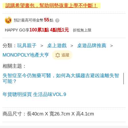
認購希望書包，幫助弱勢孩童上學不中斷！
55
預計最高可得金幣
點
?
100累1點 4點抵1元
HAPPY GO享
折抵無上限
分類：
玩具親子
＞
桌上遊戲
＞
桌遊品牌推薦
＞
MONOPOLY地產大亨
追蹤
相關主題：
失智症至今仍無藥可醫，如何為大腦趨吉避凶遠離失智
可能？
年貨聰明採買 生活品味VOL.9
商品尺寸：
長40cm X 寬26.7cm X 高4.1cm