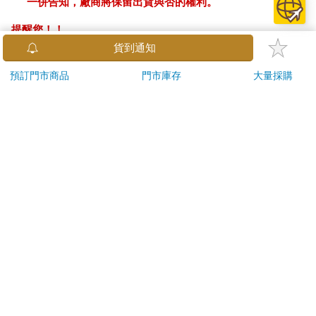
一併告知，廠商將保留出貨與否的權利。
提醒您！！
金石堂及銀行均不會請您操作ATM! 如接獲電話要求您前往
貨到通知
ATM提款機，請不要聽從指示，以免受騙上當！
預訂門市商品
門市庫存
大量採購
退換貨須知：
**提醒您，鑑賞期不等於試用期，退回商品須為全新狀態**
依據「消費者保護法」第19條及行政院消費者保護處公告之
「通訊交易解除權合理例外情事適用準則」，以下商品購買
後，除商品本身有瑕疵外，將不提供7天的猶豫期：
易於腐敗、保存期限較短或解約時即將逾期。（如：生
鮮食品）
依消費者要求所為之客製化給付。（客製化商品）
報紙、期刊或雜誌。（含MOOK、外文雜誌）
經消費者拆封之影音商品或電腦軟體。
非以有形媒介提供之數位內容或一經提供即為完成之線
上服務，經消費者事先同意始提供。（如：電子書、電
子雜誌、下載版軟體、虛擬商品…等）
已拆封之個人衛生用品。（如：內衣褲、刮鬍刀、除毛