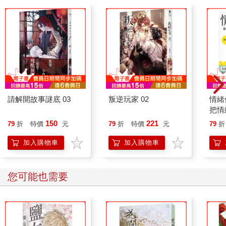
請解開故事謎底 03
叛逆玩家 02
情緒
把情
誰都
150
221
79
折
特價
元
79
折
特價
元
79
折
加入購物車
加入購物車
您可能也需要