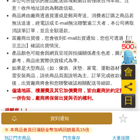
本公司所提供的產品配送區域範圍目前僅限台灣本島。注
意！收件地址請勿為郵政信箱。
商品將由廠商透過貨運或是郵局寄送。消費者訂購之商品若
無法送達，經電話或 E-mail無法聯繫逾三天者，本公司將取
消該筆訂單，並且全額退款。
當廠商出貨後，您會收到E-mail出貨通知，您也可透過【
訂
單查詢
】確認出貨情況。
產品顏色可能會因網頁呈現與拍攝關係產生色差，圖片僅供
參考，商品依實際供貨樣式為準。
如果是大型商品（如：傢俱、床墊、家電、運動器材等）及
會
需安裝商品，請依商品頁面說明為主。訂單完成收款確認
後，出貨廠商將會和您聯繫確認相關配送等細節。
員
偏遠地區、樓層費及其它加價費用，皆由廠商於約定配送時
日
一併告知，廠商將保留出貨與否的權利。
提醒您！！
金石堂及銀行均不會請您操作ATM! 如接獲電話要求您前往
ATM提款機，請不要聽從指示，以免受騙上當！
退換貨須知：