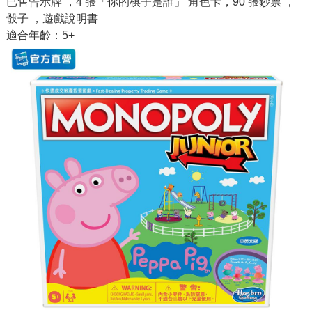
已售告示牌 ，4 張「你的棋子是誰」 角色卡，90 張鈔票 ，
骰子 ，遊戲說明書
適合年齡：5+