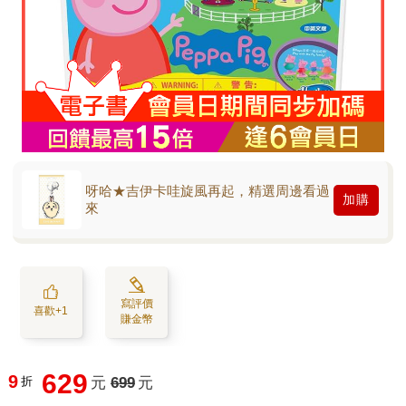
呀哈★吉伊卡哇旋風再起，精選周邊看過
加購
來
寫評價
喜歡+1
賺金幣
629
9
折
元
699
元