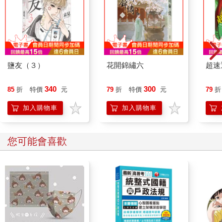
鹽友（３）
花開錦繡六
超速通
340
300
85
折
特價
元
79
折
特價
元
79
折
加入購物車
加入購物車
您可能會喜歡