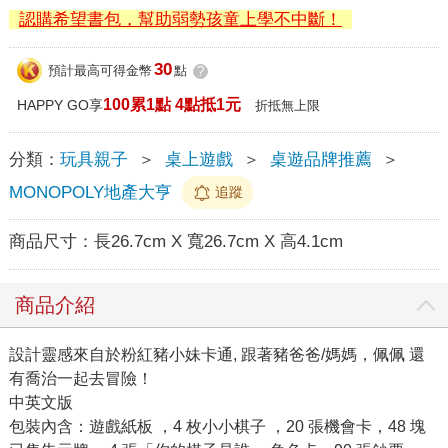
認購希望書包，幫助弱勢孩童上學不中斷！
30
預計最高可得金幣
點
?
100累1點 4點抵1元
HAPPY GO享
折抵無上限
分類：
玩具親子
＞
桌上遊戲
＞
桌遊品牌推薦
＞
MONOPOLY地產大亨
追蹤
商品尺寸：
長26.7cm X 寬26.7cm X 高4.1cm
商品介紹
設計靈感來自於粉紅豬小妹卡通, 跟著豬爸爸/媽媽，佩佩 還
有喬治一起去冒險！
中英文版
包裝內含：遊戲紙板 ，4 枚小小棋子 ，20 張機會卡，48 塊