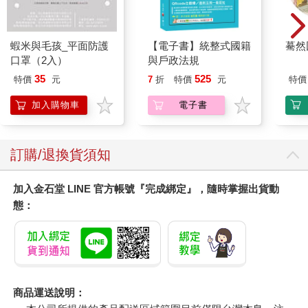
蝦米與毛孩_平面防護
【電子書】統整式國籍
驀然
口罩（2入）
與戶政法規
35
525
特價
元
7
折
特價
元
特價
加入購物車
電子書
訂購/退換貨須知
加入金石堂 LINE 官方帳號『完成綁定』，隨時掌握出貨動
態：
商品運送說明：