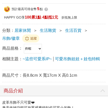
5
預計最高可得金幣
點
?
100累1點 4點抵1元
HAPPY GO享
折抵無上限
分類：
居家休閒
＞
生活雜貨
＞
生活百貨
＞
吊飾/徽章
追蹤
商品規格：
相關主題：
~這些可愛系IP~
可愛吊飾娃娃＋娃包特輯
商品尺寸：
長8.8cm X 寬17cm X 高0.1cm
商品介紹
皮革吊飾不只可愛❤️
兼具收納功能可放置感應磁扣也可當小吊飾！