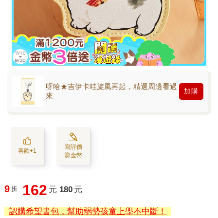
呀哈★吉伊卡哇旋風再起，精選周邊看過
加購
來
寫評價
喜歡+1
賺金幣
162
9
折
元
180
元
認購希望書包，幫助弱勢孩童上學不中斷！