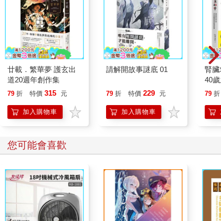
廿載．繁華夢 護玄出
請解開故事謎底 01
腎臟
道20週年創作集
40
就告
315
229
79
折
特價
元
79
折
特價
元
79
折
加入購物車
加入購物車
您可能也需要