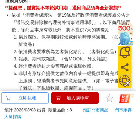
無法送達，經電話或 E-mail無法聯繫逾三天者，本公司將取
消該筆訂單，並且全額退款。
當廠商出貨後，您會收到E-mail出貨通知，您也可透過【
訂
單查詢
】確認出貨情況。
產品顏色可能會因網頁呈現與拍攝關係產生色差，圖片僅供
參考，商品依實際供貨樣式為準。
如果是大型商品（如：傢俱、床墊、家電、運動器材等）及
需安裝商品，請依商品頁面說明為主。訂單完成收款確認
後，出貨廠商將會和您聯繫確認相關配送等細節。
偏遠地區、樓層費及其它加價費用，皆由廠商於約定配送時
一併告知，廠商將保留出貨與否的權利。
提醒您！！
金石堂及銀行均不會請您操作ATM! 如接獲電話要求您前往
立即結帳
加入購物車
ATM提款機，請不要聽從指示，以免受騙上當！
預計 2026/08/08 出貨
限量品餘：8
預訂門市商品
門市庫存
退換貨須知：
大量採購
**提醒您，鑑賞期不等於試用期，退回商品須為全新狀態**
依據「消費者保護法」第19條及行政院消費者保護處公告之