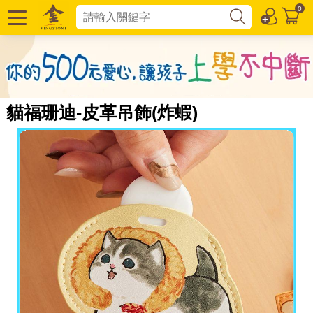
0
貓福珊迪-皮革吊飾(炸蝦)