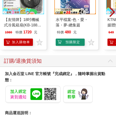
韓濟生的無創針灸新技
正常的迷思：理解壓力
勞資
術，經皮穴位電刺激療
與創傷如何形塑身心，
實務
法：疼痛控制×睡眠管
鬆動情緒困境與疾病的
296
593
79
折
特價
元
79
折
特價
元
79
折
理×神經精神照護×內
循環，回到完整的自己
分泌調節，以無創電刺
加入購物車
加入購物車
激延伸傳統針灸，涵蓋
多種疾病照護與管理
您可能會喜歡