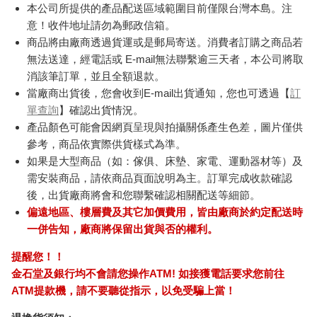
【友情牌】18吋機械
水平檔案-色・愛・
KTN
式冷風箱扇(KB-1881
落・夢-總集篇
媒體
按鍵在上方)
1720
480
特價
元
特價
元
1980
649
加入購物車
預購限定
訂購/退換貨須知
加入金石堂 LINE 官方帳號『完成綁定』，隨時掌握出貨動
態：
商品運送說明：
本公司所提供的產品配送區域範圍目前僅限台灣本島。注
意！收件地址請勿為郵政信箱。
商品將由廠商透過貨運或是郵局寄送。消費者訂購之商品若