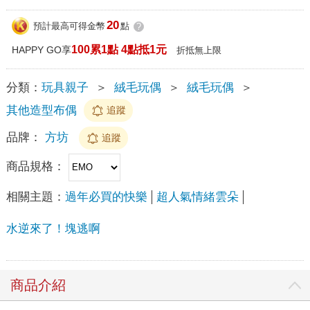
20
預計最高可得金幣
點
?
100累1點 4點抵1元
HAPPY GO享
折抵無上限
分類：
玩具親子
＞
絨毛玩偶
＞
絨毛玩偶
＞
其他造型布偶
追蹤
品牌：
方坊
追蹤
商品規格：
相關主題：
過年必買的快樂
超人氣情緒雲朵
水逆來了！塊逃啊
商品介紹