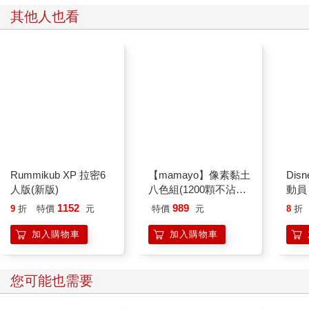
其他人也看
Dis
動員
Rummikub XP 拉密6
【mamayo】像素黏土
人版(新版)
八色組(1200顆不沾手
黏土塊) 白、黃、藍、
1152
989
9
折
特價
元
特價
元
8
折
紅、橘、紫、綠、粉
加入購物車
加入購物車
您可能也需要