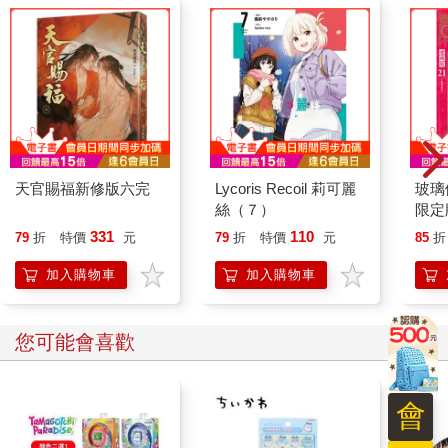
天官賜福新修版六完
Lycoris Recoil 莉可麗
玻璃
絲（７）
限定版
331
110
79
折
特價
元
79
折
特價
元
85
折
加入購物車
加入購物車
您可能會喜歡
會