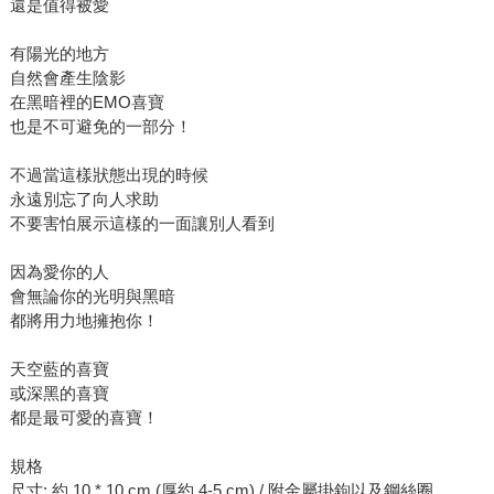
還是值得被愛
有陽光的地方
自然會產生陰影
在黑暗裡的EMO喜寶
也是不可避免的一部分！
不過當這樣狀態出現的時候
永遠別忘了向人求助
不要害怕展示這樣的一面讓別人看到
因為愛你的人
會無論你的光明與黑暗
都將用力地擁抱你！
天空藍的喜寶
或深黑的喜寶
都是最可愛的喜寶！
規格
尺寸: 約 10 * 10 cm (厚約 4-5 cm) / 附金屬掛鉤以及鋼絲圈