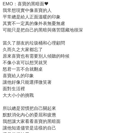
EMO：喜寶的黑暗面🖤
我常想現實中像喜寶的人
平常總是給人正面溫暖的印象
其實不一定真的像外表無憂無慮
可能只是把自己的黑暗與痛苦隱藏地很深
當久了朋友的垃圾桶和心理顧問
久而久之大家都忘了
原來喜寶也有需要別人傾聽的時候
不像小哀可以想哭就哭
怒君一言不合就翻桌
喜寶給人的印象
讓他好像只能選擇微笑著
面對生活裡
大大小小的挑戰
所以總是習慣把自己關起來
默默消化內心的委屈和疲憊
我想讓大家看看喜寶的黑暗面
讓他知道儘管是這樣的自己