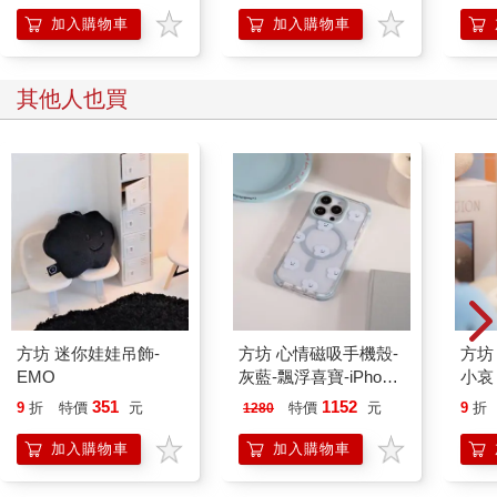
加入購物車
加入購物車
其他人也買
方坊 迷你娃娃吊飾-
方坊 心情磁吸手機殼-
方坊
EMO
灰藍-飄浮喜寶-iPhone
小哀
Air
351
1152
9
折
特價
元
特價
元
9
折
1280
加入購物車
加入購物車