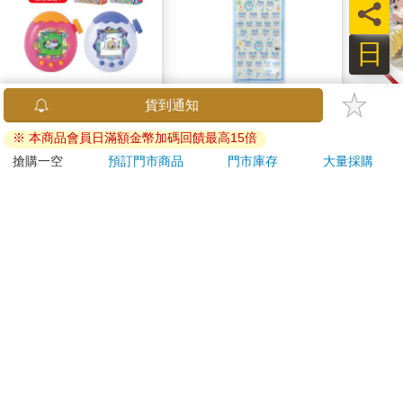
員
日
Tamagotchi 塔麻歌子
吉伊卡哇 BONBON
驀然
塔麻可吉 電子寵物 樂
DROP 貼紙 立體貼紙
園系列（熱帶橙果／極
水晶貼紙 手帳貼 裝飾
1850
195
特價
元
51
折
特價
元
特價
地冰雪）
貼紙 手機貼紙 小八貓
兔兔 Chiikawa
加入購物車
加入購物車
訂購/退換貨須知
加入金石堂 LINE 官方帳號『完成綁定』，隨時掌握出貨動
態：