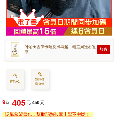
呀哈★吉伊卡哇旋風再起，精選周邊看過
加購
來
寫評價
喜歡+1
賺金幣
405
9
折
元
450
元
認購希望書包，幫助弱勢孩童上學不中斷！