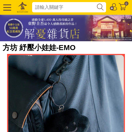
0
方坊 紓壓小娃娃-EMO