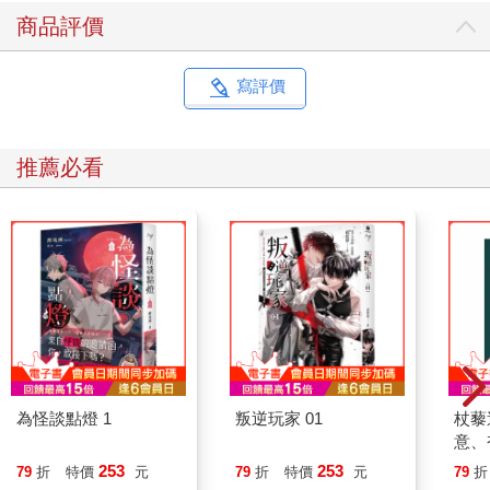
商品評價
寫評價
推薦必看
為怪談點燈 1
叛逆玩家 01
杖藜
意、
恭談
253
253
79
折
特價
元
79
折
特價
元
79
折
想