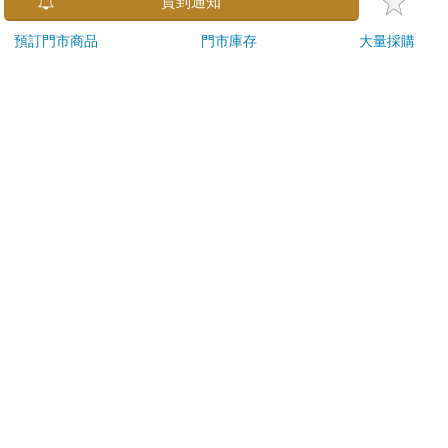
金石堂及銀行均不會請您操作ATM! 如接獲電話要求您前往
貨到通知
ATM提款機，請不要聽從指示，以免受騙上當！
預訂門市商品
門市庫存
大量採購
退換貨須知：
**提醒您，鑑賞期不等於試用期，退回商品須為全新狀態**
依據「消費者保護法」第19條及行政院消費者保護處公告之
「通訊交易解除權合理例外情事適用準則」，以下商品購買
後，除商品本身有瑕疵外，將不提供7天的猶豫期：
易於腐敗、保存期限較短或解約時即將逾期。（如：生
鮮食品）
依消費者要求所為之客製化給付。（客製化商品）
報紙、期刊或雜誌。（含MOOK、外文雜誌）
經消費者拆封之影音商品或電腦軟體。
非以有形媒介提供之數位內容或一經提供即為完成之線
上服務，經消費者事先同意始提供。（如：電子書、電
子雜誌、下載版軟體、虛擬商品…等）
已拆封之個人衛生用品。（如：內衣褲、刮鬍刀、除毛
刀…等）
若非上列種類商品，均享有到貨7天的猶豫期（含例假
日）。