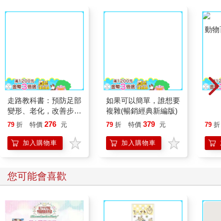
走路教科書：預防足部
變形、老化，改善步態
和體態的關鍵方法
如果可以簡單，誰想要
動物
複雜(暢銷經典新編版)
276
379
79
折
特價
元
79
折
特價
元
79
折
加入購物車
加入購物車
您可能會喜歡