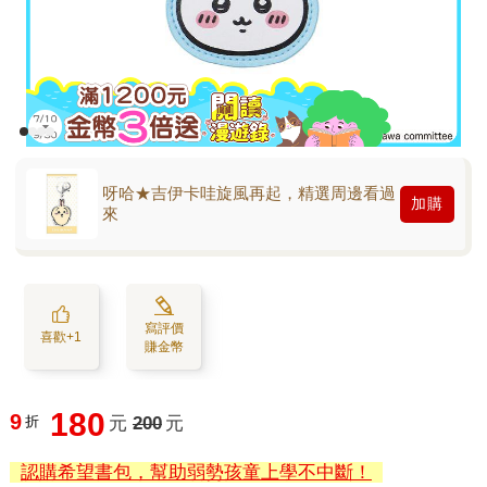
呀哈★吉伊卡哇旋風再起，精選周邊看過
加購
來
寫評價
喜歡+1
賺金幣
180
9
折
元
200
元
認購希望書包，幫助弱勢孩童上學不中斷！