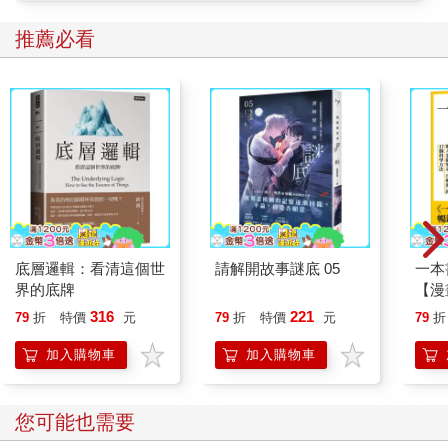
推薦必看
底層邏輯：看清這個世
請解開故事謎底 05
一本
界的底牌
【漫
行動
316
221
79
折
特價
元
79
折
特價
元
79
折
開關
「行
加入購物車
加入購物車
學方
您可能也需要