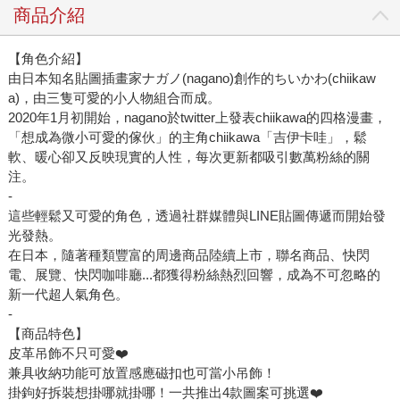
商品介紹
【角色介紹】
由日本知名貼圖插畫家ナガノ(nagano)創作的ちいかわ(chiikaw
a)，由三隻可愛的小人物組合而成。
2020年1月初開始，nagano於twitter上發表chiikawa的四格漫畫，
「想成為微小可愛的傢伙」的主角chiikawa「吉伊卡哇」，鬆
軟、暖心卻又反映現實的人性，每次更新都吸引數萬粉絲的關
注。
-
這些輕鬆又可愛的角色，透過社群媒體與LINE貼圖傳遞而開始發
光發熱。
在日本，隨著種類豐富的周邊商品陸續上市，聯名商品、快閃
電、展覽、快閃咖啡廳...都獲得粉絲熱烈回響，成為不可忽略的
新一代超人氣角色。
-
【商品特色】
皮革吊飾不只可愛❤️
兼具收納功能可放置感應磁扣也可當小吊飾！
掛鉤好拆裝想掛哪就掛哪！一共推出4款圖案可挑選❤️