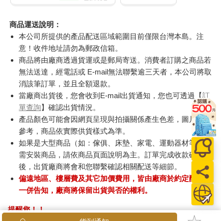
商品運送說明：
本公司所提供的產品配送區域範圍目前僅限台灣本島。注
意！收件地址請勿為郵政信箱。
商品將由廠商透過貨運或是郵局寄送。消費者訂購之商品若
無法送達，經電話或 E-mail無法聯繫逾三天者，本公司將取
消該筆訂單，並且全額退款。
當廠商出貨後，您會收到E-mail出貨通知，您也可透過【
訂
單查詢
】確認出貨情況。
產品顏色可能會因網頁呈現與拍攝關係產生色差，圖片僅供
參考，商品依實際供貨樣式為準。
如果是大型商品（如：傢俱、床墊、家電、運動器材等）及
需安裝商品，請依商品頁面說明為主。訂單完成收款確認
後，出貨廠商將會和您聯繫確認相關配送等細節。
偏遠地區、樓層費及其它加價費用，皆由廠商於約定配送時
一併告知，廠商將保留出貨與否的權利。
提醒您！！