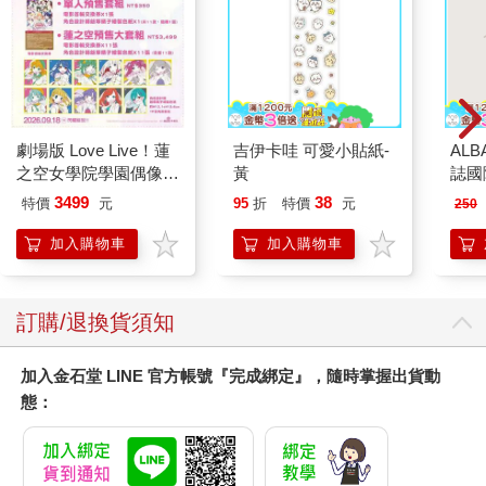
劇場版 Love Live！蓮
吉伊卡哇 可愛小貼紙-
AL
之空女學院學園偶像俱
黃
誌國
樂部 Bloom Garden
140
3499
38
特價
元
95
折
特價
元
250
Party蓮之空預售大套
組
加入購物車
加入購物車
訂購/退換貨須知
加入金石堂 LINE 官方帳號『完成綁定』，隨時掌握出貨動
態：