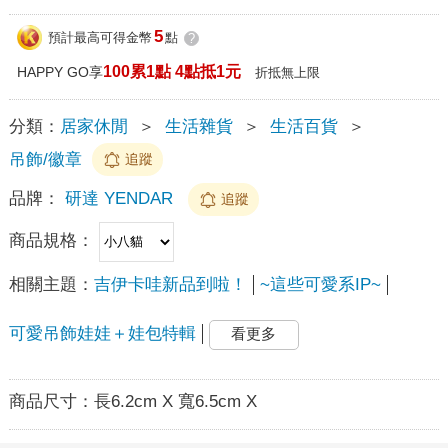
5
預計最高可得金幣
點
?
100累1點 4點抵1元
HAPPY GO享
折抵無上限
分類：
居家休閒
＞
生活雜貨
＞
生活百貨
＞
吊飾/徽章
追蹤
品牌：
研達 YENDAR
追蹤
商品規格：
相關主題：
吉伊卡哇新品到啦！
~這些可愛系IP~
可愛吊飾娃娃＋娃包特輯
看更多
商品尺寸：
長6.2cm X 寬6.5cm X