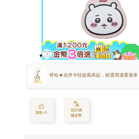
呀哈★吉伊卡哇旋風再起，精選周邊看過來
寫評價
喜歡+1
賺金幣