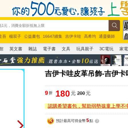
圭吾
楊双子
公益書包
16647續集
吉伊卡哇
高希均
通靈藥師
路邊攤新作
馬斯克
玩具總動員5
超慢跑
館
英文書
雜誌
電子書
文具
玩具親子
3C電玩
家
吉伊卡哇皮革吊飾-吉伊卡
180
9
折
元
200
元
認購希望書包，幫助弱勢孩童上學不
5
預計最高可得金幣
點
?