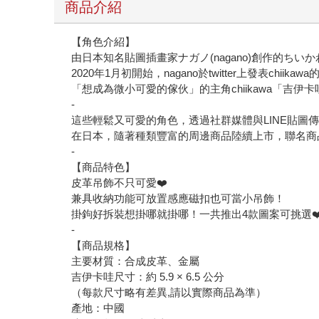
商品介紹
【角色介紹】
由日本知名貼圖插畫家ナガノ(nagano)創作的ちいかわ
2020年1月初開始，nagano於twitter上發表chiika
「想成為微小可愛的傢伙」的主角chiikawa「
-
這些輕鬆又可愛的角色，透過社群媒體與LINE貼圖
在日本，隨著種類豐富的周邊商品陸續上市，聯名商
-
【商品特色】
皮革吊飾不只可愛❤️
兼具收納功能可放置感應磁扣也可當小吊飾！
掛鉤好拆裝想掛哪就掛哪！一共推出4款圖案可挑選❤
-
【商品規格】
主要材質：合成皮革、金屬
吉伊卡哇尺寸：約 5.9 × 6.5 公分
（每款尺寸略有差異,請以實際商品為準）
產地：中國