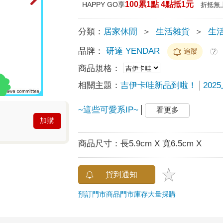
100累1點 4點抵1元
HAPPY GO享
折抵無
分類：
居家休閒
＞
生活雜貨
＞
生
品牌：
研達 YENDAR
追蹤
?
商品規格：
相關主題：
吉伊卡哇新品到啦！
20
~這些可愛系IP~
看更多
加購
商品尺寸：
長5.9cm X 寬6.5cm X
貨到通知
預訂門市商品
門市庫存
大量採購