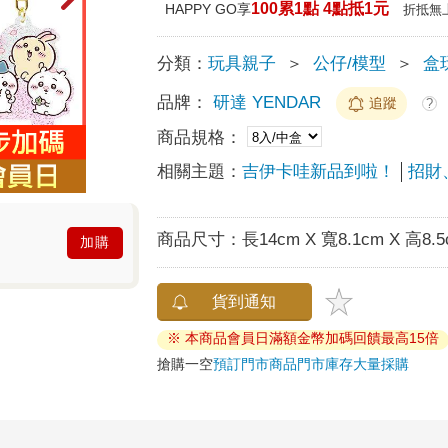
100累1點 4點抵1元
HAPPY GO享
折抵無
分類：
玩具親子
＞
公仔/模型
＞
盒
品牌：
研達 YENDAR
追蹤
?
商品規格：
相關主題：
吉伊卡哇新品到啦！
招財
商品尺寸：
長14cm X 寬8.1cm X 高8.
加購
貨到通知
※ 本商品會員日滿額金幣加碼回饋最高15倍
搶購一空
預訂門市商品
門市庫存
大量採購