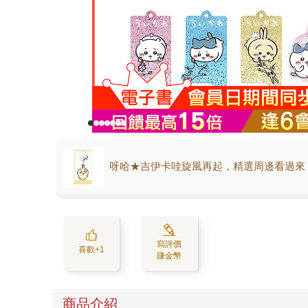
呀哈★吉伊卡哇旋風再起，精選周邊看過來
寫評價
喜歡+1
賺金幣
商品介紹