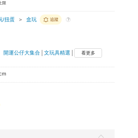
上限
玩/扭蛋
＞
盒玩
追蹤
?
、開運公仔大集合
文玩具精選
看更多
5cm