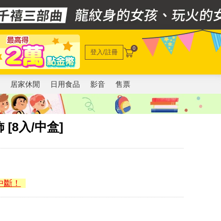
0
登入/註冊
電
居家休閒
日用食品
影音
售票
[8入/中盒]
中斷！