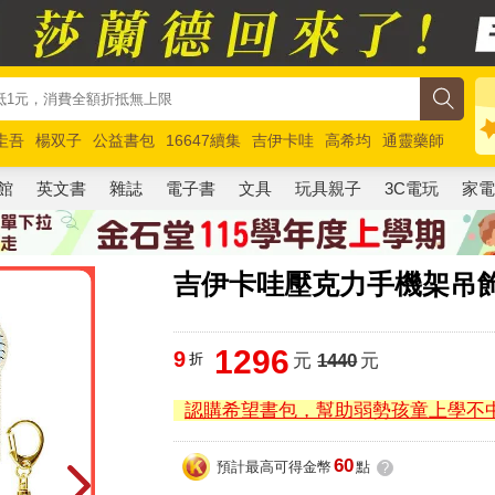
圭吾
楊双子
公益書包
16647續集
吉伊卡哇
高希均
通靈藥師
路邊攤新作
馬斯克
玩具總動員5
超慢跑
館
英文書
雜誌
電子書
文具
玩具親子
3C電玩
家
吉伊卡哇壓克力手機架吊飾 
1296
9
折
元
1440
元
認購希望書包，幫助弱勢孩童上學不
60
預計最高可得金幣
點
?