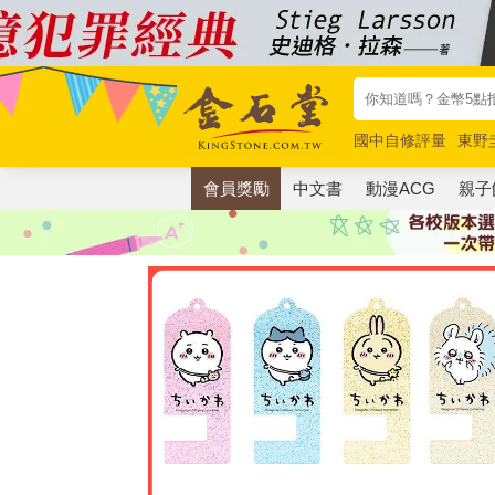
國中自修評量
東野
唯紅花綻放
奧德賽
會員獎勵
中文書
動漫ACG
親子