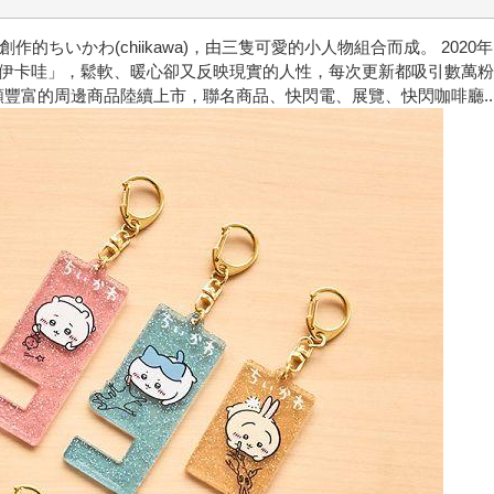
的ちいかわ(chiikawa)，由三隻可愛的小人物組合而成。 2020年1月初開
wa「吉伊卡哇」，鬆軟、暖心卻又反映現實的人性，每次更新都吸引數萬
種類豐富的周邊商品陸續上市，聯名商品、快閃電、展覽、快閃咖啡廳.