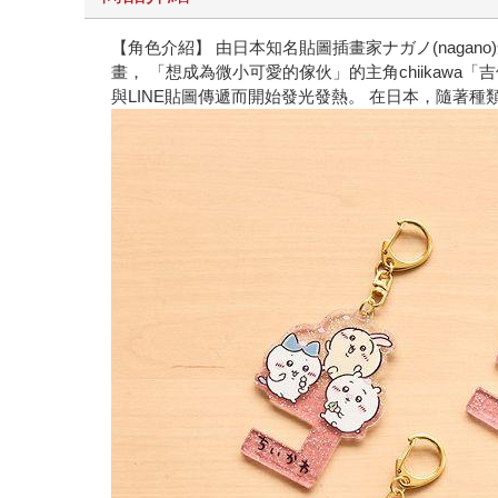
【角色介紹】 由日本知名貼圖插畫家ナガノ(nagano)創作
畫， 「想成為微小可愛的傢伙」的主角chiika
與LINE貼圖傳遞而開始發光發熱。 在日本，隨著