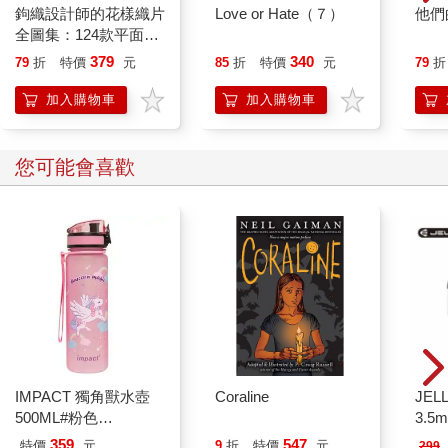
隨機1款 三麗鷗 錄音
隨機1款 麵包小偷 造
Moj
帶造型 鑰匙圈 盒玩 吊
型公仔 P5 盒玩 麵包
陸龜
飾 包包吊飾 凱蒂貓 美
吐司小偷 麵包車 小豬
240
280
62
折
特價
元
58
折
特價
元
特價
樂蒂 酷洛米 大眼蛙 花
菠蘿麵包 kenelephant
小兔
加入購物車
加入購物車
您可能也需要
鉤織設計師的花樣織片
Love or Hate（７）
他們
全圖集：124款平面與
立體的日系唯美造型，
379
340
79
折
特價
元
85
折
特價
元
79
折