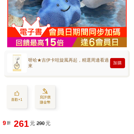
呀哈★吉伊卡哇旋風再起，精選周邊看過
加購
來
寫評價
喜歡+1
賺金幣
261
9
折
元
290
元