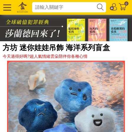
0
方坊 迷你娃娃吊飾 海洋系列盲盒
今天過得好嗎?超人氣情緒雲朵陪伴你各種心情