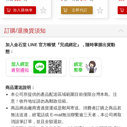
從單片飾品到拼接包
包、毯子，自由應用！
加入購物車
加入購物車
您可能會喜歡
IMPACT 獨角獸水壺
Coraline
JEL
500ML#粉色
3.
IM00B11PK
式耳機
359
547
特價
元
9
折
特價
元
299
加入購物車
立即代訂