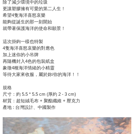
除了減少環境中的垃圾
更讓塑膠擁有可愛的第二人生！
希望4隻海洋喜怒哀樂
能夠從誕生的那一刻開始
就帶著保護海洋的使命和願景！
這次掛鉤一樣也特製
4隻海洋喜怒哀樂的對應色
加上迷你的小吊牌
再隨機封入4色的包裝紙盒
象徵4種海洋情緒的小精靈
等待大家來收服，屬於妳/你的海洋！！
規格
尺寸：約 5.5 * 5.5 cm (厚約 2 - 3 cm)
材質：超短絨毛布 + 聚酯纖維 + 壓克力
產地 : 台灣設計、中國製作