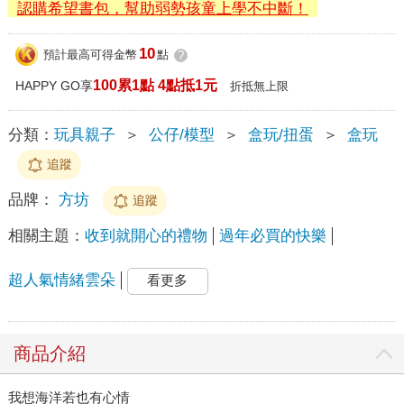
認購希望書包，幫助弱勢孩童上學不中斷！
10
預計最高可得金幣
點
?
100累1點 4點抵1元
HAPPY GO享
折抵無上限
分類：
玩具親子
＞
公仔/模型
＞
盒玩/扭蛋
＞
盒玩
追蹤
品牌：
方坊
追蹤
相關主題：
收到就開心的禮物
過年必買的快樂
超人氣情緒雲朵
看更多
商品介紹
我想海洋若也有心情