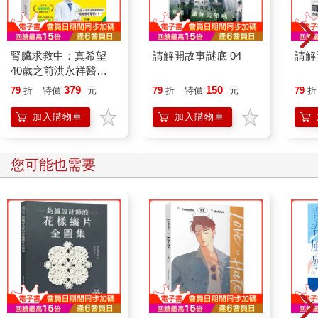
腎臟求救中：真希望
請解開故事謎底 04
請解
40歲之前洪永祥醫師
就告訴我這些事
379
150
79
折
特價
元
79
折
特價
元
79
折
加入購物車
加入購物車
其他人也看