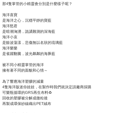
那4隻掌管的小精靈會分別是什麼樣子呢？
海洋喜寶
是海洋之心，沉穩平靜的寶藍
海洋怒君
是暗潮洶湧，詭譎難測的深海藍
海洋小哀
是餘波蕩漾，悲傷無以名狀的琉璃藍
海洋樂樂
是雀躍翻騰，波光粼粼的海豚藍
被不同小精靈掌管的海洋
擁有著不同的面貌和心情～
為了響應海洋塑膠的減量
4隻海洋版迷你娃娃，在製作時我們就決定請廠商採購
可樂瓶循環的GRS再生布料♻️
回收的塑膠被分解成微粒後
再製成環保紗線織出PET絨布