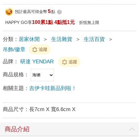
5
預計最高可得金幣
點
?
100累1點 4點抵1元
HAPPY GO享
折抵無上限
分類：
居家休閒
＞
生活雜貨
＞
生活百貨
＞
吊飾/徽章
追蹤
品牌：
研達 YENDAR
追蹤
商品規格：
相關主題：
吉伊卡哇新品到啦！
商品尺寸：
長7cm X 寬6.6cm X
商品介紹