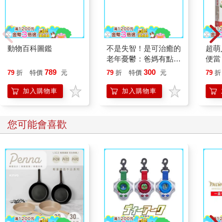
不是失智！是可治癒的
超萌
老年憂鬱：爸媽有點怪
便當
怪的？悲觀易怒、健忘
理輕
789
300
79
折
特價
元
79
折
特價
元
79
折
失眠可能都是心病！照
做，
護必讀老年憂鬱症指南
光光
加入購物車
加入購物車
【隨
您可能會喜歡