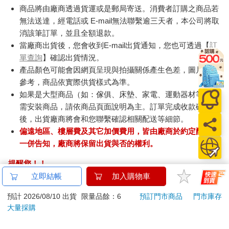
商品將由廠商透過貨運或是郵局寄送。消費者訂購之商品若
無法送達，經電話或 E-mail無法聯繫逾三天者，本公司將取
消該筆訂單，並且全額退款。
當廠商出貨後，您會收到E-mail出貨通知，您也可透過【
訂
單查詢
】確認出貨情況。
產品顏色可能會因網頁呈現與拍攝關係產生色差，圖片僅供
參考，商品依實際供貨樣式為準。
如果是大型商品（如：傢俱、床墊、家電、運動器材等）及
需安裝商品，請依商品頁面說明為主。訂單完成收款確認
後，出貨廠商將會和您聯繫確認相關配送等細節。
偏遠地區、樓層費及其它加價費用，皆由廠商於約定配送時
一併告知，廠商將保留出貨與否的權利。
提醒您！！
金石堂及銀行均不會請您操作ATM! 如接獲電話要求您前往
立即結帳
加入購物車
ATM提款機，請不要聽從指示，以免受騙上當！
預計 2026/08/10 出貨
限量品餘：6
預訂門市商品
門市庫存
退換貨須知：
大量採購
**提醒您，鑑賞期不等於試用期，退回商品須為全新狀態**