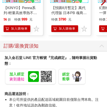
【KINYO】Penna系
【預購8月暫定】萬代
幻獸
列-輕量高效導熱不沾
代理版 日本PB 魂商店
一彈 
平煎鍋30cm
限定 數碼寶貝 D-ARK
Pal
999
3790
56
折
特價
元
特價
元
特價
25周年彩色進化版
盒）
加入購物車
加入購物車
訂購/退換貨須知
加入金石堂 LINE 官方帳號『完成綁定』，隨時掌握出貨動
態：
商品運送說明：
本公司所提供的產品配送區域範圍目前僅限台灣本島。注
意！收件地址請勿為郵政信箱。