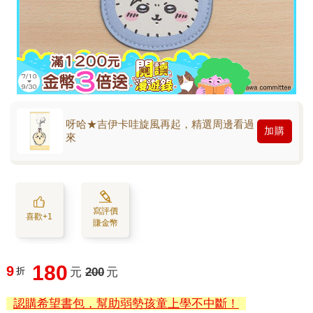
呀哈★吉伊卡哇旋風再起，精選周邊看過
加購
來
寫評價
喜歡+1
賺金幣
180
9
折
元
200
元
認購希望書包，幫助弱勢孩童上學不中斷！