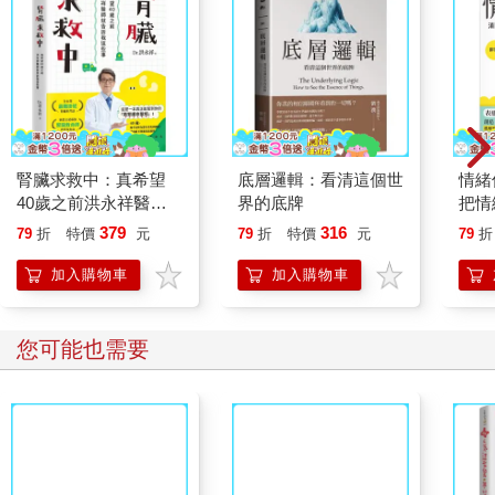
腎臟求救中：真希望
底層邏輯：看清這個世
情緒
40歲之前洪永祥醫師
界的底牌
把情
就告訴我這些事
誰都
379
316
79
折
特價
元
79
折
特價
元
79
折
加入購物車
加入購物車
您可能也需要
動物百科圖鑑