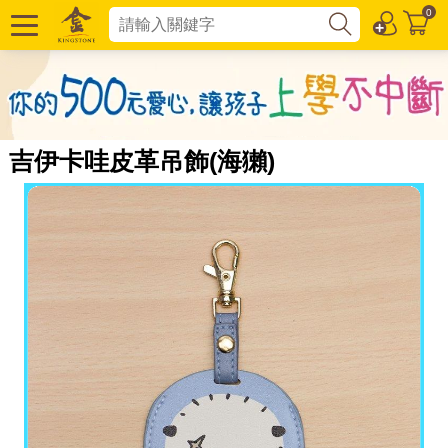
0
吉伊卡哇皮革吊飾(海獺)