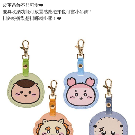
皮革吊飾不只可愛❤️
兼具收納功能可放置感應磁扣也可當小吊飾！
掛鉤好拆裝想掛哪就掛哪！❤️