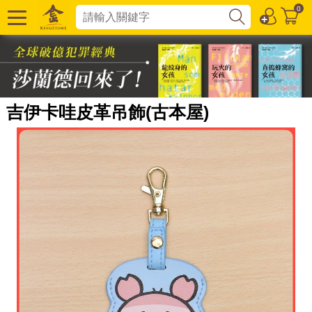
0
吉伊卡哇皮革吊飾(古本屋)