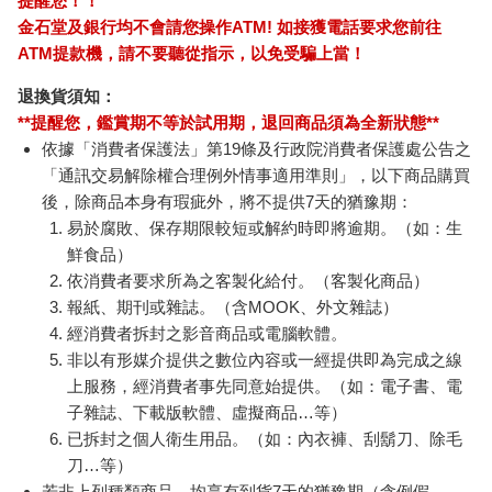
商品運送說明：
本公司所提供的產品配送區域範圍目前僅限台灣本島。注
意！收件地址請勿為郵政信箱。
商品將由廠商透過貨運或是郵局寄送。消費者訂購之商品若
無法送達，經電話或 E-mail無法聯繫逾三天者，本公司將取
消該筆訂單，並且全額退款。
當廠商出貨後，您會收到E-mail出貨通知，您也可透過【
訂
單查詢
】確認出貨情況。
產品顏色可能會因網頁呈現與拍攝關係產生色差，圖片僅供
參考，商品依實際供貨樣式為準。
如果是大型商品（如：傢俱、床墊、家電、運動器材等）及
需安裝商品，請依商品頁面說明為主。訂單完成收款確認
後，出貨廠商將會和您聯繫確認相關配送等細節。
偏遠地區、樓層費及其它加價費用，皆由廠商於約定配送時
一併告知，廠商將保留出貨與否的權利。
提醒您！！
金石堂及銀行均不會請您操作ATM! 如接獲電話要求您前往
ATM提款機，請不要聽從指示，以免受騙上當！