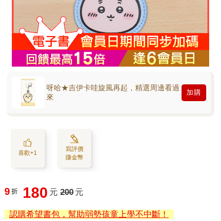
呀哈★吉伊卡哇旋風再起，精選周邊看過
加購
來
寫評價
喜歡+1
賺金幣
180
9
折
元
200
元
認購希望書包，幫助弱勢孩童上學不中斷！