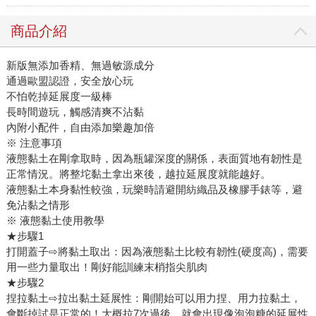
商品介紹
新版無添加香精、無過敏源成分
通過歐盟認證，安全放心玩
不怕乾掉延展度一級棒
長時間遊玩，觸感清爽不沾黏
內附小配件，自由添加樂趣加倍
※ 注意事項
液態黏土在剛拿取時，因為瓶罐深度的關係，表面質地有韌性是
正常情況。將整坨黏土拿出來後，越拉延展度就能越好。
液態黏土本身黏性較強，玩樂時請避開紡織品及橡膠手錶等，避
免沾黏之情形
※ 液態黏土使用教學
★步驟1
打開蓋子⇨將黏土取出：因為液態黏土比較有韌性(硬度高)，需要
用一些力量取出！剛好能訓練末梢指尖肌肉
★步驟2
捏拉黏土⇨拉出黏土延展性：剛開始可以用力捏、用力拉黏土，
會斷掉試是正常的！大概拉7次過後，就會出現像泡泡糖的延展性