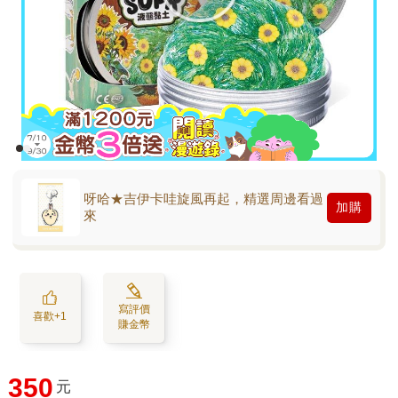
呀哈★吉伊卡哇旋風再起，精選周邊看過
加購
來
寫評價
喜歡+1
賺金幣
350
元