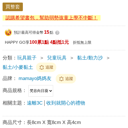
買整套
認購希望書包，幫助弱勢孩童上學不中斷！
15
預計最高可得金幣
點
?
100累1點 4點抵1元
HAPPY GO享
折抵無上限
分類：
玩具親子
＞
兒童玩具
＞
黏土/動力沙
＞
黏土/小麥黏土
追蹤
品牌：
mamayo媽媽友
追蹤
商品規格：
相關主題：
遠離3C
收到就開心的禮物
商品尺寸：
長8cm X 寬8cm X 高4cm