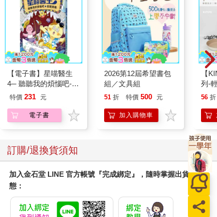
【電子書】星喵醫生
2026第12屆希望書包
【KI
4─ 聽聽我的煩惱吧-假
組／文具組
列-
期挑戰
平煎
231
500
特價
元
51
折
特價
元
56
折
電子書
加入購物車
訂購/退換貨須知
加入金石堂 LINE 官方帳號『完成綁定』，隨時掌握出貨動
態：