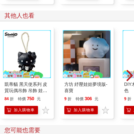
學方法
其他人也看
凱蒂貓 黑天使系列 皮
方坊 紓壓娃娃夢境版-
DI
質玩偶吊飾 吊飾 娃娃
喜寶
色
皮質娃娃 Hello Kitty 三
750
306
84
折
特價
元
9
折
特價
元
9
折
麗鷗 Sanrio
加入購物車
加入購物車
您可能也需要