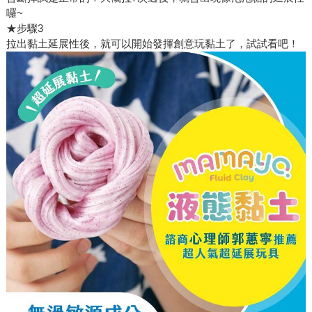
囉~
★步驟3
拉出黏土延展性後，就可以開始發揮創意玩黏土了，試試看吧！