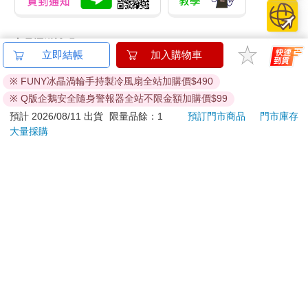
商品運送說明：
立即結帳
加入購物車
本公司所提供的產品配送區域範圍目前僅限台灣本島。注
意！收件地址請勿為郵政信箱。
※ FUNY冰晶渦輪手持製冷風扇全站加購價$490
商品將由廠商透過貨運或是郵局寄送。消費者訂購之商品若
※ Q版企鵝安全隨身警報器全站不限金額加購價$99
無法送達，經電話或 E-mail無法聯繫逾三天者，本公司將取
預計 2026/08/11 出貨
限量品餘：1
預訂門市商品
門市庫存
消該筆訂單，並且全額退款。
大量採購
當廠商出貨後，您會收到E-mail出貨通知，您也可透過【
訂
單查詢
】確認出貨情況。
產品顏色可能會因網頁呈現與拍攝關係產生色差，圖片僅供
參考，商品依實際供貨樣式為準。
如果是大型商品（如：傢俱、床墊、家電、運動器材等）及
需安裝商品，請依商品頁面說明為主。訂單完成收款確認
後，出貨廠商將會和您聯繫確認相關配送等細節。
偏遠地區、樓層費及其它加價費用，皆由廠商於約定配送時
一併告知，廠商將保留出貨與否的權利。
提醒您！！