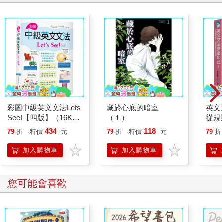
彩圖中級英文文法Lets
藏於心底的暗室
英文
See!【四版】（16K＋
（１）
從規
解答別冊+寂天雲隨身
好文
434
118
79
折
特價
元
79
折
特價
元
79
折
聽APP）
加入購物車
加入購物車
您可能會喜歡