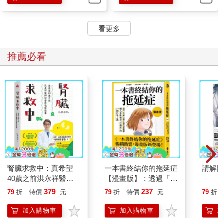
看更多
推薦必看
腎臟求救中：真希望
一本書終結你的拖延症
請解
40歲之前洪永祥醫師
【漫畫版】：透過「小
就告訴我這些事
行動」打開大腦的行動
379
237
79
折
特價
元
79
折
特價
元
79
折
開關，懶人也能變身
「行動派」的37個科
加入購物車
加入購物車