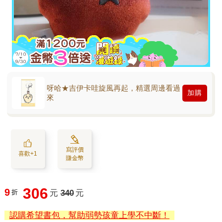
呀哈★吉伊卡哇旋風再起，精選周邊看過
加購
來
寫評價
喜歡+1
賺金幣
306
9
折
元
340
元
認購希望書包，幫助弱勢孩童上學不中斷！