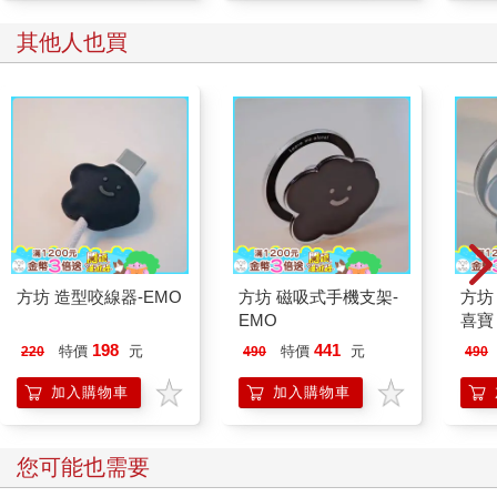
其他人也買
方坊 造型咬線器-EMO
方坊 磁吸式手機支架-
方坊
EMO
喜寶
198
441
特價
元
特價
元
220
490
490
加入購物車
加入購物車
您可能也需要