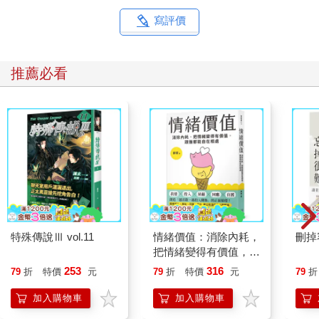
寫評價
推薦必看
特殊傳說Ⅲ vol.11
情緒價值：消除內耗，
刪掉
把情緒變得有價值，跟
誰都能自在相處
253
316
79
折
特價
元
79
折
特價
元
79
折
加入購物車
加入購物車