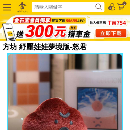
0
方坊 紓壓娃娃夢境版-怒君