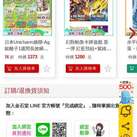
日本Unicharm嬌聯-Ag
幻獸帕魯卡牌遊戲 第
水平
銀離子1週間長效瞬吸
一彈 紅藍預組+紫綠預
落・
乾爽寵物消臭大師貓尿
組 Dawn of Palpagos
1373
1280
76
折
特價
元
特價
元
特價
墊20片/袋(大容量吸水
日文版（各一）
防滲漏貓尿布/可觀察
加入購物車
加入購物車
尿色貓潔墊補充包/本
品不含貓砂盆)
訂購/退換貨須知
加入金石堂 LINE 官方帳號『完成綁定』，隨時掌握出貨動
態：