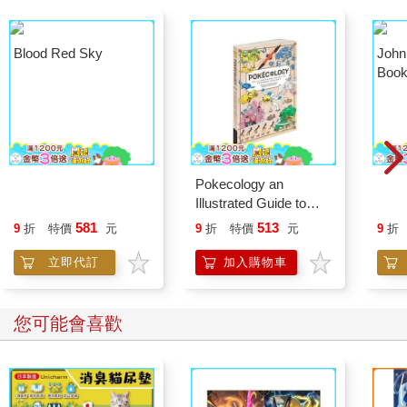
Blood Red Sky
Pokecology an
John
Illustrated Guide to
Book
Pokemon Ecology
581
513
9
折
特價
元
9
折
特價
元
9
折
(Pokemon Pikachu
Press)
立即代訂
加入購物車
您可能會喜歡