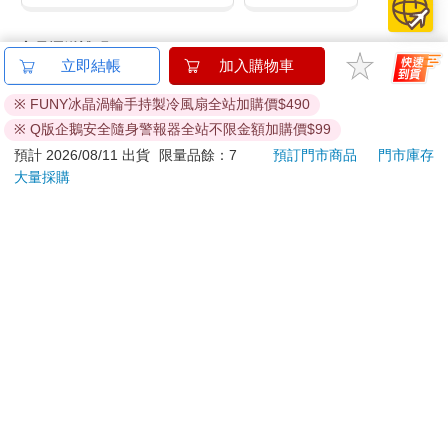
商品運送說明：
立即結帳
加入購物車
本公司所提供的產品配送區域範圍目前僅限台灣本島。注
意！收件地址請勿為郵政信箱。
※ FUNY冰晶渦輪手持製冷風扇全站加購價$490
商品將由廠商透過貨運或是郵局寄送。消費者訂購之商品若
※ Q版企鵝安全隨身警報器全站不限金額加購價$99
無法送達，經電話或 E-mail無法聯繫逾三天者，本公司將取
預計 2026/08/11 出貨
限量品餘：7
預訂門市商品
門市庫存
消該筆訂單，並且全額退款。
大量採購
當廠商出貨後，您會收到E-mail出貨通知，您也可透過【
訂
單查詢
】確認出貨情況。
產品顏色可能會因網頁呈現與拍攝關係產生色差，圖片僅供
參考，商品依實際供貨樣式為準。
如果是大型商品（如：傢俱、床墊、家電、運動器材等）及
需安裝商品，請依商品頁面說明為主。訂單完成收款確認
後，出貨廠商將會和您聯繫確認相關配送等細節。
偏遠地區、樓層費及其它加價費用，皆由廠商於約定配送時
一併告知，廠商將保留出貨與否的權利。
提醒您！！
金石堂及銀行均不會請您操作ATM! 如接獲電話要求您前往