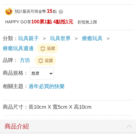
15
預計最高可得金幣
點
?
100累1點 4點抵1元
HAPPY GO享
折抵無上限
分類：
玩具親子
＞
玩具世界
＞
療癒玩具
＞
療癒玩具週邊
追蹤
品牌：
方坊
追蹤
商品規格：
相關主題：
過年必買的快樂
商品尺寸：
長10cm X 寬5cm X 高10cm
商品介紹