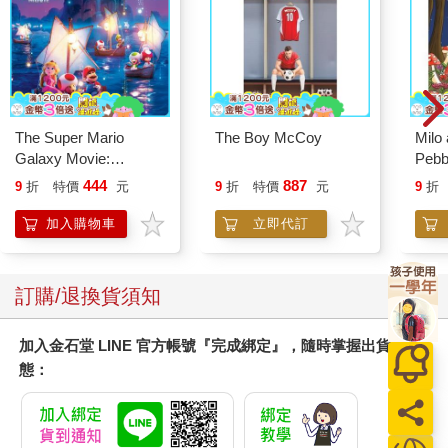
The Super Mario
The Boy McCoy
Milo
Galaxy Movie:
Pebb
Peach`s Birthday
444
887
9
折
特價
元
9
折
特價
元
9
折
Surprise: The Super
Mario Galaxy Movie
加入購物車
立即代訂
Storybook
訂購/退換貨須知
加入金石堂 LINE 官方帳號『完成綁定』，隨時掌握出貨動
態：