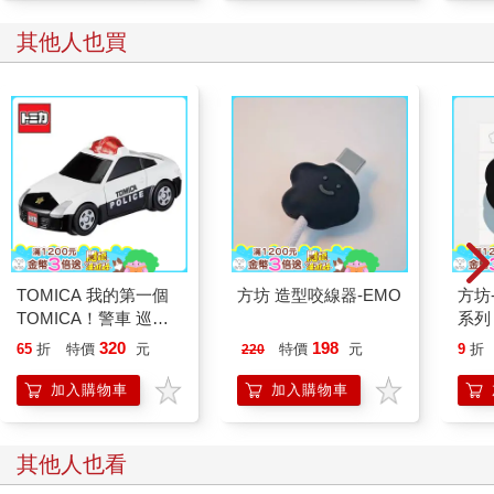
其他人也買
TOMICA 我的第一個
方坊 造型咬線器-EMO
方坊
TOMICA！警車 巡邏
系列
車 玩具車 多美小汽車
320
198
65
折
特價
元
特價
元
9
折
220
加入購物車
加入購物車
其他人也看