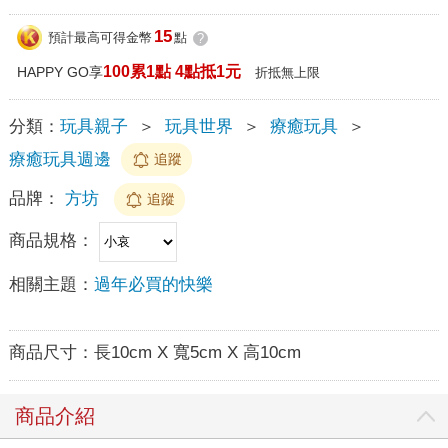
15
預計最高可得金幣
點
?
100累1點 4點抵1元
HAPPY GO享
折抵無上限
分類：
玩具親子
＞
玩具世界
＞
療癒玩具
＞
療癒玩具週邊
追蹤
品牌：
方坊
追蹤
商品規格：
相關主題：
過年必買的快樂
商品尺寸：
長10cm X 寬5cm X 高10cm
商品介紹