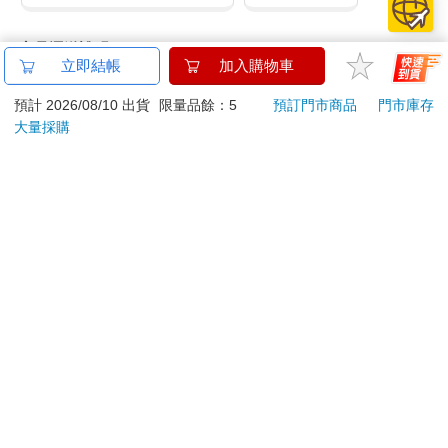
商品運送說明：
立即結帳
加入購物車
本公司所提供的產品配送區域範圍目前僅限台灣本島。注
意！收件地址請勿為郵政信箱。
預計 2026/08/10 出貨
限量品餘：5
預訂門市商品
門市庫存
商品將由廠商透過貨運或是郵局寄送。消費者訂購之商品若
大量採購
無法送達，經電話或 E-mail無法聯繫逾三天者，本公司將取
消該筆訂單，並且全額退款。
當廠商出貨後，您會收到E-mail出貨通知，您也可透過【
訂
單查詢
】確認出貨情況。
產品顏色可能會因網頁呈現與拍攝關係產生色差，圖片僅供
參考，商品依實際供貨樣式為準。
如果是大型商品（如：傢俱、床墊、家電、運動器材等）及
需安裝商品，請依商品頁面說明為主。訂單完成收款確認
後，出貨廠商將會和您聯繫確認相關配送等細節。
偏遠地區、樓層費及其它加價費用，皆由廠商於約定配送時
一併告知，廠商將保留出貨與否的權利。
提醒您！！
金石堂及銀行均不會請您操作ATM! 如接獲電話要求您前往