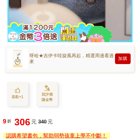
呀哈★吉伊卡哇旋風再起，精選周邊看過
加購
來
寫評價
喜歡+1
賺金幣
306
9
折
元
340
元
認購希望書包，幫助弱勢孩童上學不中斷！