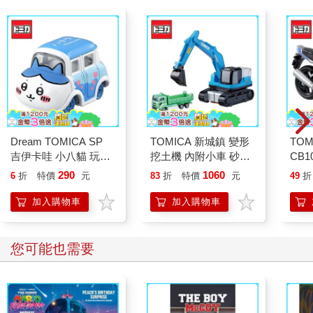
Dream TOMICA SP
TOMICA 新城鎮 變形
TOM
吉伊卡哇 小八貓 玩具
挖土機 內附小車 砂石
CB1
車 Chiikawa 多美小汽
車 玩具車 多美小汽車
Hon
290
1060
6
折
特價
元
83
折
特價
元
49
折
車
美小
加入購物車
加入購物車
您可能也需要