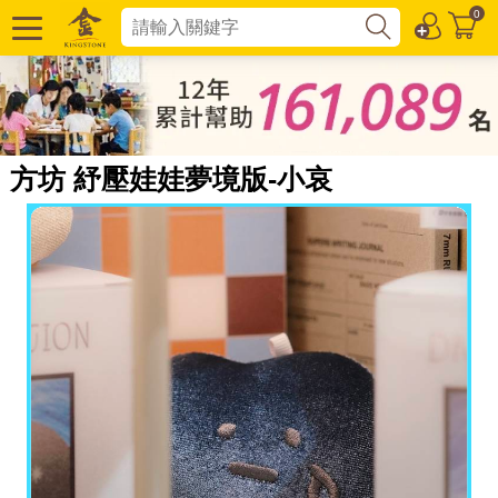
0
方坊 紓壓娃娃夢境版-小哀