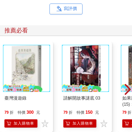
寫評價
推薦必看
臺灣漫遊錄
請解開故事謎底 03
如果
(1
貓漫
300
150
79
折
特價
元
79
折
特價
元
79
折
加入購物車
加入購物車