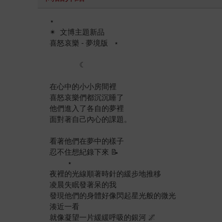
⋆
✴︎ ​ 文博主題新品
喜怒哀樂 - 夢境版 ​ ​ ⋆
​ ​
​ ​ ​ ​ ​ ​ ​ ​ ​ ​ ​ ​ ​ ​ ​ ☾
在心中的小小房間裡
喜怒哀樂們都沉沉睡了
他們進入了各自的夢裡
面對著自己內心的課題。
看著他們在夢中的樣子
忍不住想紀錄下來 📝
​ ​ ​ ​ ​ ​ ​ ​ ​ ⋆
夜裡的光線順著時針的緩步地推移
凌晨失眠發著呆的我
發現他們的身體好像閃起星光般的微光
湊近一看
就像凝望一片緩緩呼吸的銀河 🌌