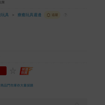
上限
癒玩具
＞
療癒玩具週邊
追蹤
?
m
市商品
門市庫存
大量採購