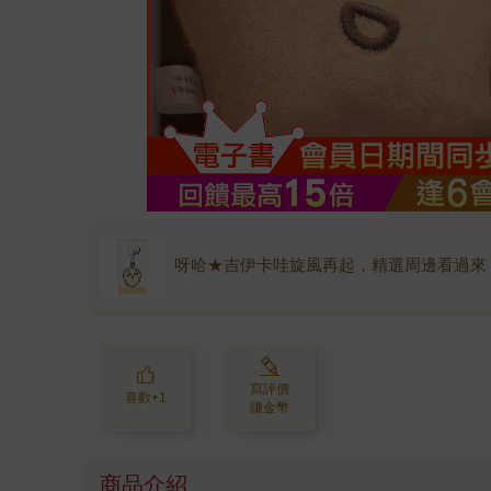
呀哈★吉伊卡哇旋風再起，精選周邊看過來
寫評價
喜歡+1
賺金幣
商品介紹