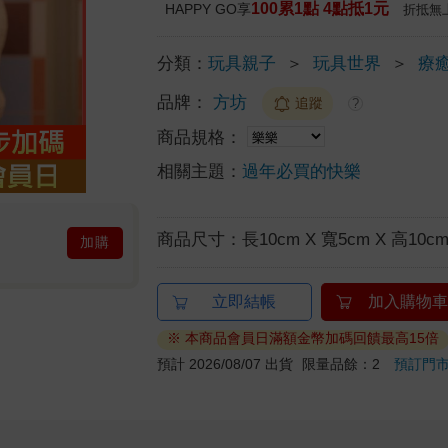
100累1點 4點抵1元
HAPPY GO享
折抵無
分類：
玩具親子
＞
玩具世界
＞
療
品牌：
方坊
追蹤
?
商品規格：
相關主題：
過年必買的快樂
商品尺寸：
長10cm X 寬5cm X 高10c
加購
立即結帳
加入購物車
※ 本商品會員日滿額金幣加碼回饋最高15倍
預計 2026/08/07 出貨
限量品餘：2
預訂門