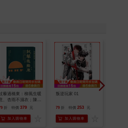
杖藜過橋東：柳風生暖
叛逆玩家 01
請解開故
意、杏雨不濕衣；陳亮
恭談以心轉境的適齡漫
379
253
79
折
特價
元
79
折
特價
元
79
折
想
加入購物車
加入購物車
加