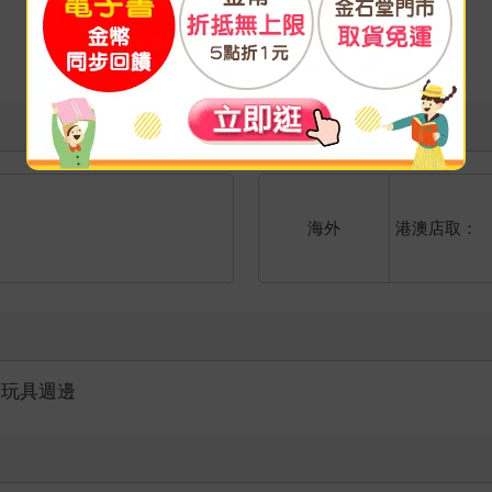
港澳店取：
海外
癒玩具週邊