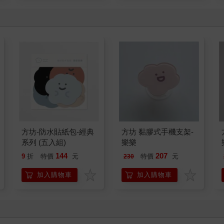
方坊-防水貼紙包-經典
方坊 黏膠式手機支架-
系列 (五入組)
樂樂
144
207
9
折
特價
元
特價
元
230
加入購物車
加入購物車