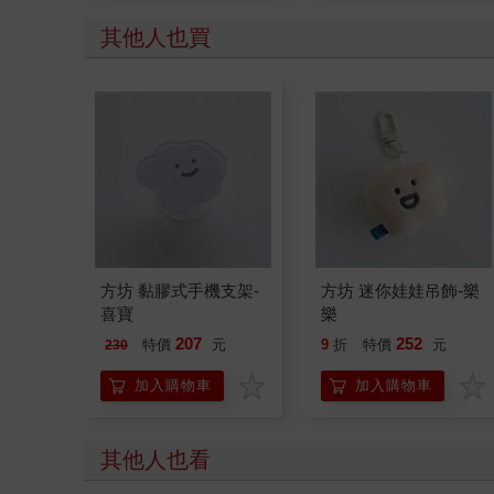
其他人也買
方坊 黏膠式手機支架-
方坊 迷你娃娃吊飾-樂
喜寶
樂
207
252
特價
元
9
折
特價
元
230
加入購物車
加入購物車
其他人也看