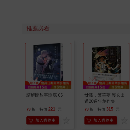
推薦必看
請解開故事謎底 05
廿載．繁華夢 護玄出
道20週年創作集
221
315
79
折
特價
元
79
折
特價
元
加入購物車
加入購物車