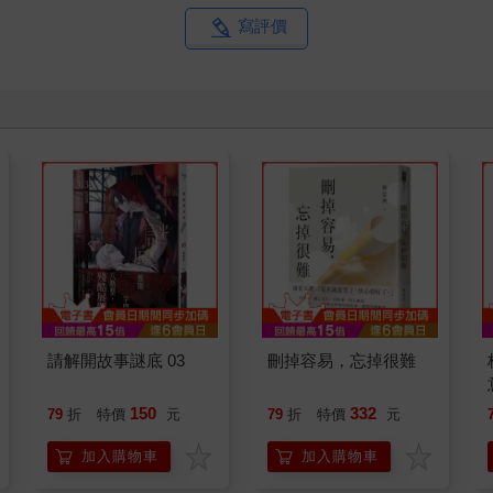
寫評價
請解開故事謎底 03
刪掉容易，忘掉很難
150
332
79
折
特價
元
79
折
特價
元
加入購物車
加入購物車