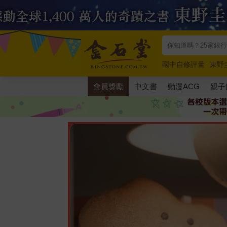
國中自修評量
東野
唯紅花綻放
奧德賽
會員獎勵
中文書
動漫ACG
親子