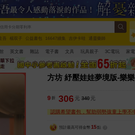
圭吾
楊双子
公益書包
16647續集
吉伊卡哇
通靈藥師
路邊攤新作
馬斯克
玩具總動員5
超慢跑
館
英文書
雜誌
電子書
文具
玩具親子
3C電玩
家
方坊 紓壓娃娃夢境版-樂樂
306
9
折
元
340
元
認購希望書包，幫助弱勢孩童上學不
15
預計最高可得金幣
點
?