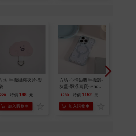
方坊 手機掛繩夾片-樂
方坊 心情磁吸手機殼-
方坊 心
樂
灰藍-飄浮喜寶-iPhone
灰藍-飄浮
Air
17
198
1152
特價
元
特價
元
220
1280
1280
加入購物車
加入購物車
加