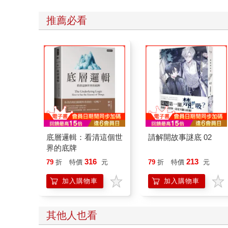
推薦必看
底層邏輯：看清這個世
請解開故事謎底 02
界的底牌
316
213
79
折
特價
元
79
折
特價
元
加入購物車
加入購物車
其他人也看