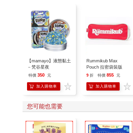
【mamayo】液態黏土
Rummikub Max
－梵谷星夜
Pouch 拉密袋裝版
350
855
特價
元
9
折
特價
元
加入購物車
加入購物車
您可能也需要