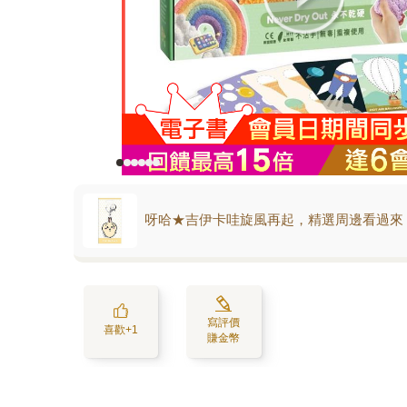
呀哈★吉伊卡哇旋風再起，精選周邊看過來
寫評價
喜歡+1
賺金幣