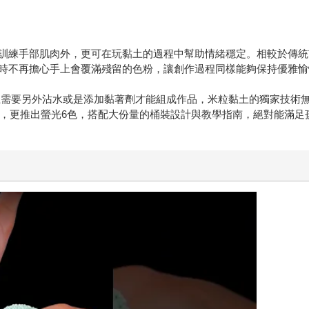
訓練手部肌肉外，更可在玩黏土的過程中幫助情緒穩定。相較於傳統
時不再擔心手上會覆滿殘留的色粉，讓創作過程同樣能夠保持優雅愉
土需要另外沾水或是添加黏著劑才能組成作品，米粒黏土的獨家技術
之外，更推出螢光6色，搭配大份量的桶裝設計與教學指南，絕對能滿