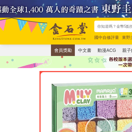
國中自修評量
東野
唯紅花綻放
奧德賽
會員獎勵
中文書
動漫ACG
親子