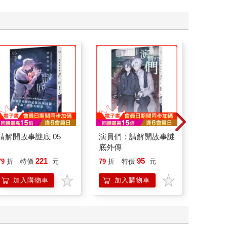
請解開故事謎底 05
演員們：請解開故事謎
如果西遊
底外傳
：《如
喵》作
221
95
79
折
特價
元
79
折
特價
元
79
折
【首卷
加入購物車
加入購物車
加