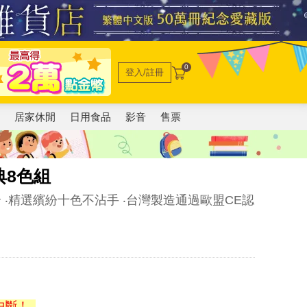
0
登入/註冊
電
居家休閒
日用食品
影音
售票
典8色組
‧精選繽紛十色不沾手 ‧台灣製造通過歐盟CE認
中斷！