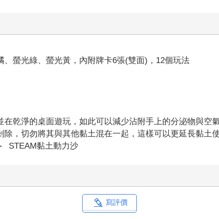
、螢光綠、螢光黃，內附牌卡6張(雙面)，12個玩法
並在乾淨的桌面遊玩，如此可以減少沾附手上的分泌物與空
剝除，切勿將其與其他黏土混在一起，這樣可以更延長黏土
＞
STEAM黏土動力沙
寫評價