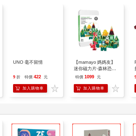
UNO 毫不留情
【mamayo 媽媽友】
迷你磁力片-森林恐龍
(42pcs/附鐵盒與說明
422
1099
9
折
特價
元
特價
元
書/開放式/旅行外出/隨
身攜帶款/教具)
加入購物車
加入購物車