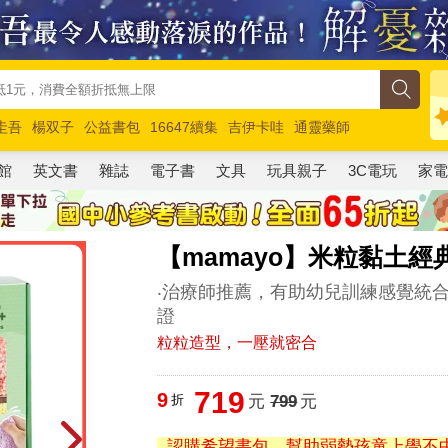
圭吾
楊双子
公益書包
16647續集
吉伊卡哇
通靈藥師
路邊攤新作
馬斯克
玩具總動員5
超慢跑
館
英文書
雜誌
電子書
文具
玩具親子
3C電玩
家
【mamayo】米粒黏土經
‧治療師推薦，有助幼兒訓練感覺統合 
證
粒粒造型，一壓就密合
719
9
折
元
799
元
認購希望書包，幫助弱勢孩童上學不