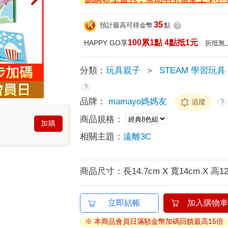
35
預計最高可得金幣
點
?
100累1點 4點抵1元
HAPPY GO享
折抵無
分類：
玩具親子
＞
STEAM 學習玩具
?
品牌：
mamayo媽媽友
追蹤
?
商品規格：
加購
相關主題：
遠離3C
商品尺寸：
長14.7cm X 寬14cm X 高12
立即結帳
加入購物車
※ 本商品會員日滿額金幣加碼回饋最高15倍