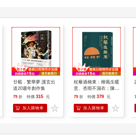
廿載．繁華夢 護玄出
杖藜過橋東：柳風生暖
道20週年創作集
意、杏雨不濕衣；陳亮
恭談以心轉境的適齡漫
315
379
79
折
特價
元
79
折
特價
元
想
加入購物車
加入購物車