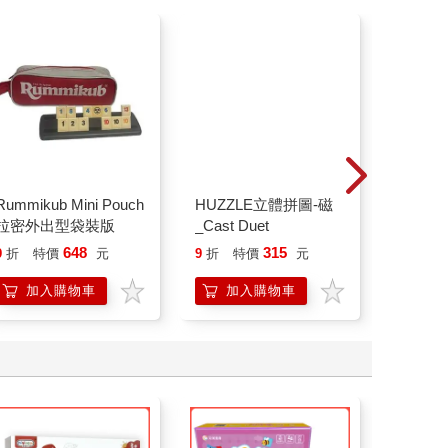
Rummikub Mini Pouch
HUZZLE立體拼圖-磁
【日本河
拉密外出型袋裝版
_Cast Duet
】Nanob
NBMC_2
648
315
20
9
折
特價
元
9
折
特價
元
特價
精靈寶可
全6種(
加入購物車
加入購物車
加