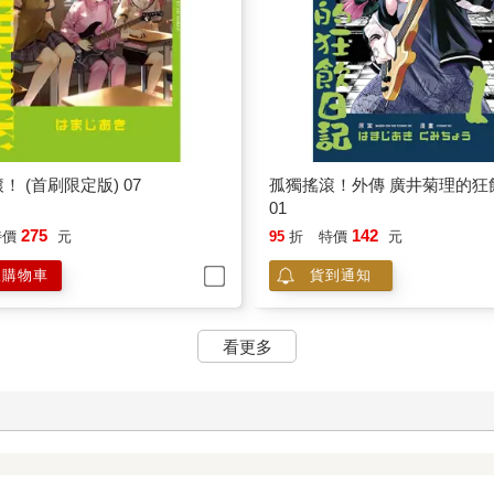
！ (首刷限定版) 07
孤獨搖滾！外傳 廣井菊理的狂
01
275
142
特價
元
95
折
特價
元
入購物車
貨到通知
看更多