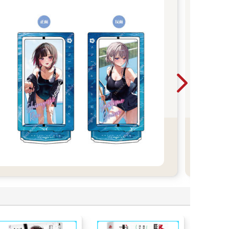
N
Nin
碗開
學園
契》
pa
版，