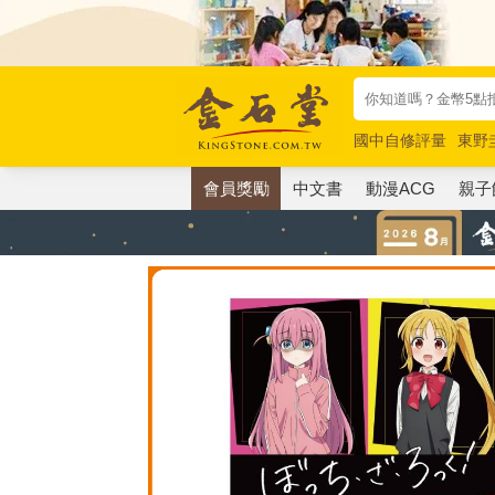
國中自修評量
東野
唯紅花綻放
奧德賽
會員獎勵
中文書
動漫ACG
親子