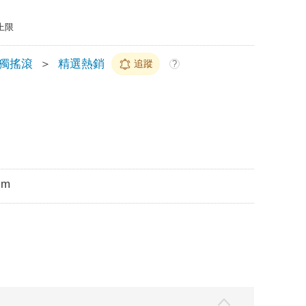
上限
獨搖滾
＞
精選熱銷
追蹤
?
cm