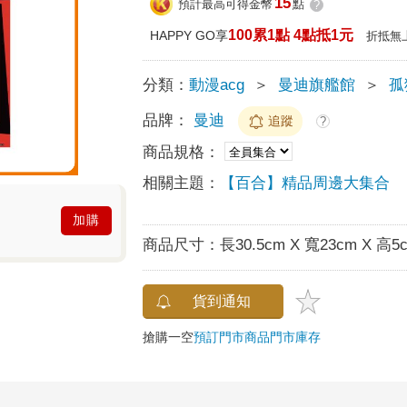
15
預計最高可得金幣
點
?
100累1點 4點抵1元
HAPPY GO享
折抵無
分類：
動漫acg
＞
曼迪旗艦館
＞
孤
品牌：
曼迪
追蹤
?
商品規格：
相關主題：
【百合】精品周邊大集合
加購
商品尺寸：
長30.5cm X 寬23cm X 高5
貨到通知
搶購一空
預訂門市商品
門市庫存