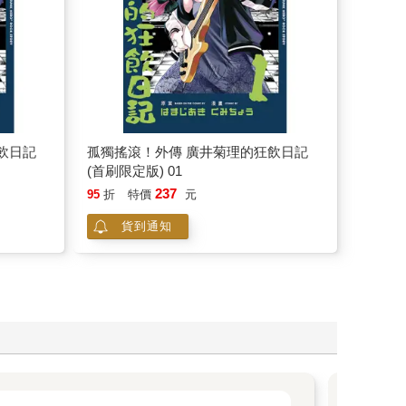
飲日記
孤獨搖滾！外傳 廣井菊理的狂飲日記
(首刷限定版) 01
237
95
折
特價
元
貨到通知