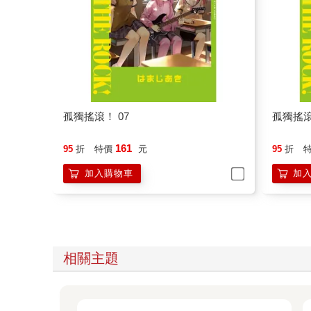
孤獨搖滾！ 07
孤獨搖滾
161
95
折
特價
元
95
折
加入購物車
加
相關主題