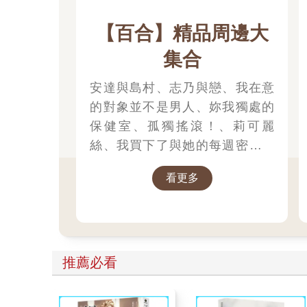
【百合】精品周邊大
集合
安達與島村、志乃與戀、我在意
的對象並不是男人、妳我獨處的
保健室、孤獨搖滾！、莉可麗
絲、我買下了與她的每週密會、
靠死亡遊戲混飯吃。相關周邊一
看更多
次帶走！
推薦必看