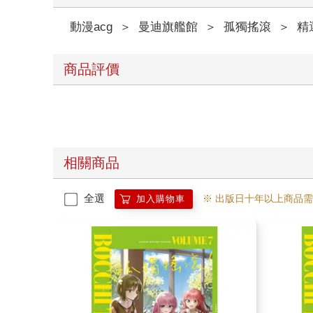
動漫acg
＞
曼迪旗艦館
＞
孤獨搖滾
＞
精
商品評價
相關商品
全選
※ 出版日十年以上商品
加入購物車