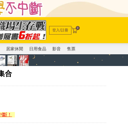
0
登入/註冊
電
居家休閒
日用食品
影音
售票
員集合
中斷！