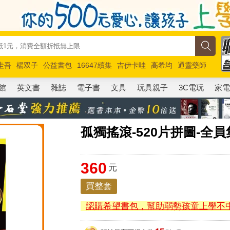
圭吾
楊双子
公益書包
16647續集
吉伊卡哇
高希均
通靈藥師
路邊攤新作
馬斯克
玩具總動員5
超慢跑
館
英文書
雜誌
電子書
文具
玩具親子
3C電玩
家
孤獨搖滾-520片拼圖-全
360
元
買整套
認購希望書包，幫助弱勢孩童上學不